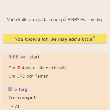
Vad skulle du vilja läsa om på BiBB? Hör av dig.
®
You know a lot, we may add a little
start.
BiBB.se
Om
ID
stories:
Info och beställ
Om ORD och Teman
5 Torg
Tre exempel:
•
AI