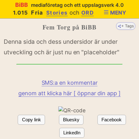
BiBB
mediaföretag och ett uppslagsverk 4.0
Fria
och
1.015
Stories
ORD
MENY
Fem Torg på BiBB
+ Tags
Denna sida och dess undersidor är under
utveckling och är just nu en "placeholder"
SMS:a en kommentar
genom att klicka här [ öppnar din app ]
Copy link
Bluesky
Facebook
LinkedIn