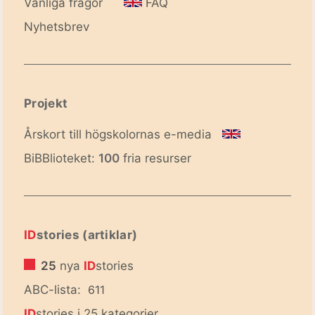
Vanliga frågor
FAQ
Nyhetsbrev
Projekt
Årskort till högskolornas e-media
BiBBlioteket:
100
fria resurser
ID
stories (artiklar)
25
nya
ID
stories
ABC-lista:
611
ID
stories i 25 kategorier