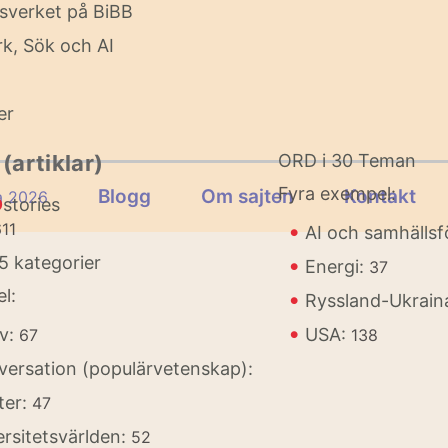
sverket på BiBB
k, Sök och AI
er
 (artiklar)
ORD i 30 Teman
Fyra exempel:
Blogg
Om sajten
Kontakt
a 2026
D
stories
•
11
AI och samhällsf
25 kategorier
•
Energi:
37
l:
•
Ryssland-Ukrain
•
iv:
USA:
67
138
ersation (populärvetenskap):
ter:
47
rsitetsvärlden:
52