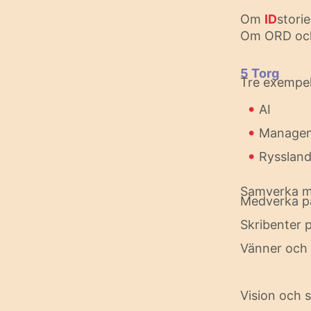
Om
ID
storie
Om ORD oc
5 Torg
Tre exempel
•
AI
•
Manage
•
Ryssland
Samverka m
Medverka p
Skribenter 
Vänner och 
Vision och s