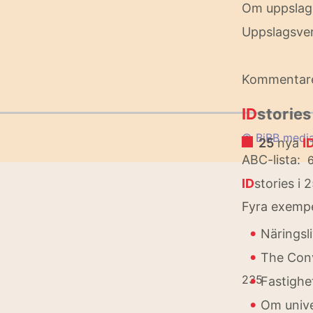
Om uppslag
Uppslagsver
Kommentar
ID
stories
© BiBB medi
25
nya
I
ABC-lista:
6
ID
stories i 
Fyra exempe
•
Näringsl
•
The Conv
•
235
Fastighe
•
Om unive