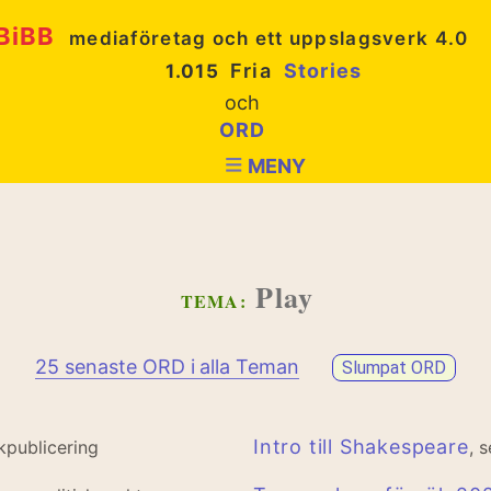
BiBB
mediaföretag och ett uppslagsverk 4.0
Fria
Stories
1.015
och
ORD
MENY
Play
TEMA:
25 senaste ORD i alla Teman
Slumpat ORD
Intro till Shakespeare
kpublicering
, 