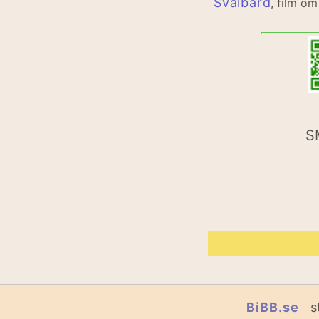
Svalbard
, film o
S
BiBB.se
st