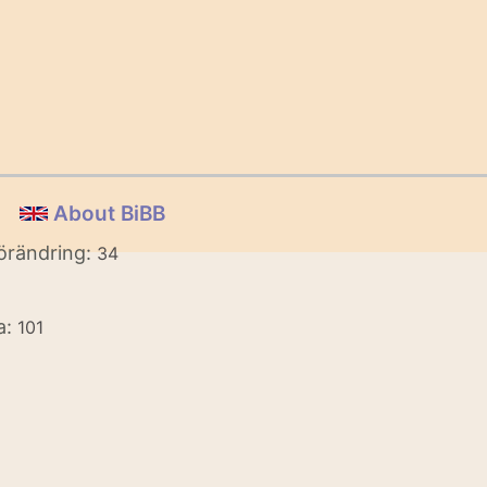
About BiBB
örändring:
34
a:
101