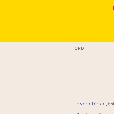
+ Tags
ORD
Hybridförlag
, bo