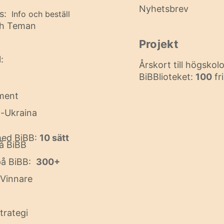
Nyhetsbrev
s:
Info och beställ
h Teman
Projekt
:
Årskort till högsko
BiBBlioteket:
100
fr
ment
-Ukraina
ed BiBB:
10 sätt
å BiBB
på BiBB:
300+
Vinnare
trategi