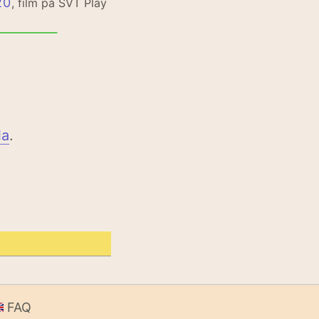
20
, film på SVT Play
la
.
FAQ