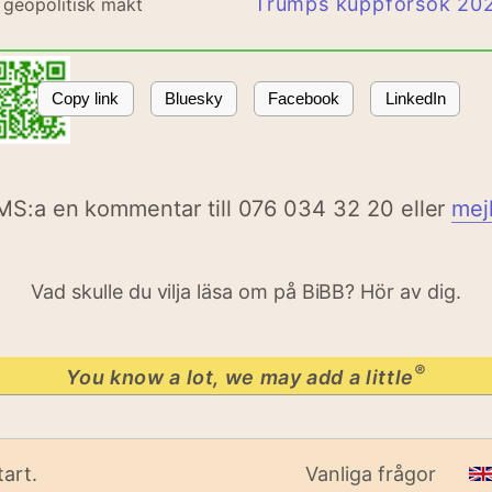
Trumps kuppförsök 20
m geopolitisk makt
Copy link
Bluesky
Facebook
LinkedIn
MS:a en kommentar till 076 034 32 20 eller
mej
Vad skulle du vilja läsa om på BiBB? Hör av dig.
®
You know a lot, we may add a little
art.
Vanliga frågor