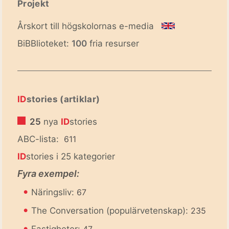
Projekt
Årskort till högskolornas e-media
BiBBlioteket:
100
fria resurser
ID
stories (artiklar)
25
nya
ID
stories
ABC-lista:
611
ID
stories i 25 kategorier
Fyra exempel:
•
Näringsliv:
67
•
The Conversation (populärvetenskap):
235
•