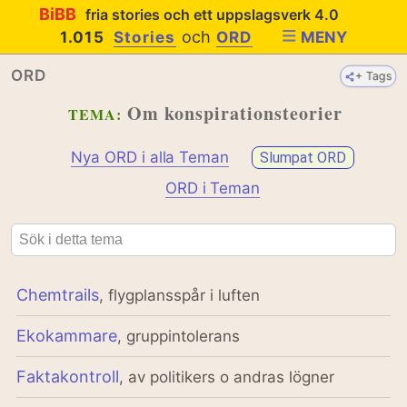
BiBB
fria stories och ett uppslagsverk 4.0
och
1.015
Stories
ORD
MENY
ORD
+ Tags
Om konspirationsteorier
TEMA:
Nya ORD i alla Teman
Slumpat ORD
ORD i Teman
Chemtrails
, flygplansspår i luften
Ekokammare
, gruppintolerans
Faktakontroll
, av politikers o andras lögner