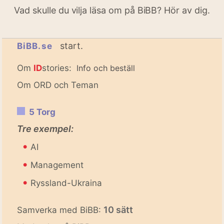
Vad skulle du vilja läsa om på BiBB? Hör av dig.
start.
BiBB.se
Om
ID
stories:
Info och beställ
Om ORD och Teman
5 Torg
Tre exempel:
•
AI
•
Management
•
Ryssland-Ukraina
10 sätt
Samverka med BiBB: