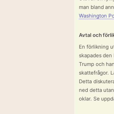
man bland an
Washington Po
Avtal och förl
En förlikning 
skapades den 
Trump och hans
skattefrågor. 
Detta diskuter
ned detta utan 
oklar. Se uppd