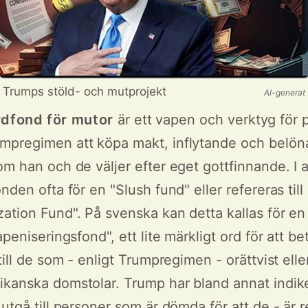
Trumps stöld- och mutprojekt
AI-generat
rdfond för mutor
är ett vapen och verktyg för 
mpregimen att köpa makt, inflytande och belön
om han och de väljer efter eget gottfinnande. I
onden ofta för en "Slush fund" eller refereras ti
ation Fund". På svenska kan detta kallas för en
apeniseringsfond", ett lite märkligt ord för att b
till de som - enligt Trumpregimen - orättvist eller
kanska domstolar. Trump har bland annat indike
 utgå till personer som är dömda för att de - är 