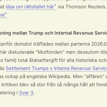
nat
läsa om rättsfallet härꜜ
via Thomson Reuters
stꜜ
ikning mellan Trump och Internal Revenue Serv
utanför domstol träffades mellan parterna 2026.0
här diskuterade "Mutfonden" men dessutom till
 familj total åtalseftergift för alla historiska 
Läs
Settlement Trumps v Interna Revenue Servic
as ocksp på engelska Wikipedia. Men "affären" va
kritiken blev så stor från så många håll att fond
atering i
Svar 3
.