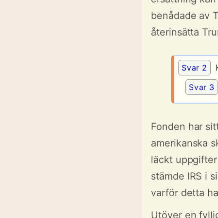
benådade av Tr
återinsätta Tr
Svar 2
K
Svar 3
Fonden har sit
amerikanska sk
läckt uppgifter
stämde IRS i s
varför detta ha
Utöver en fyll