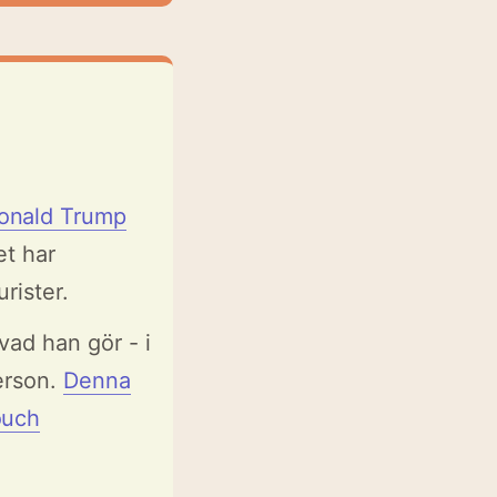
Donald Trump
et har
rister.
vad han gör - i
erson.
Denna
ouch