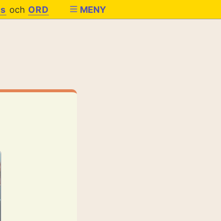
es
och
ORD
MENY