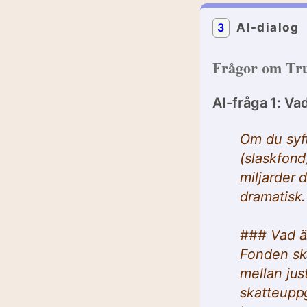
3
AI-dialog
Frågor om Tr
AI-fråga 1: V
Om du syft
(slaskfond
miljarder 
dramatisk.
### Vad ä
Fonden sk
mellan jus
skatteuppg