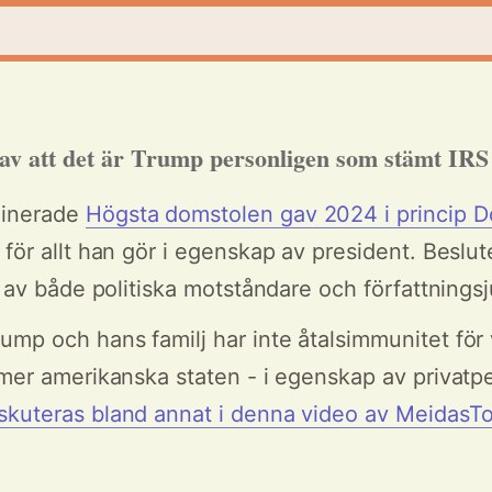
av att det är Trump personligen som stämt IRS
inerade
Högsta domstolen gav 2024 i princip 
för allt han gör i egenskap av president. Beslut
t av både politiska motståndare och författningsju
mp och hans familj har inte åtalsimmunitet för 
mmer amerikanska staten - i egenskap av privatp
skuteras bland annat i denna video av MeidasT