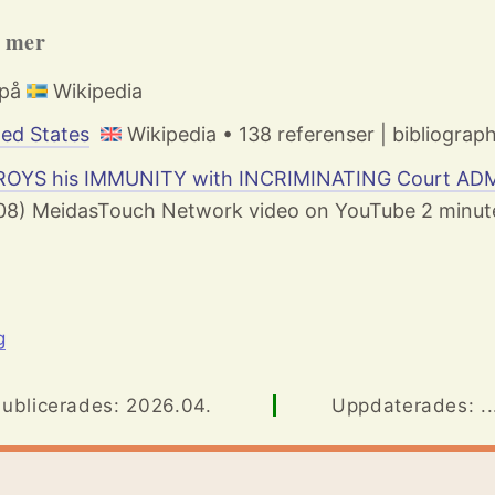
h mer
 på
Wikipedia
ted States
Wikipedia • 138 referenser | bibliograp
OYS his IMMUNITY with INCRIMINATING Court ADM
08) MeidasTouch Network video on YouTube 2 minute
g
ublicerades: 2026.04.
Uppdaterades: ..