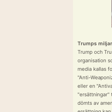
Trumps milja
Trump och Tru
organisation s
media kallas f
"Anti-Weaponiz
eller en "Antiv
"ersättningar" 
dömts av ameri
ersättning kan