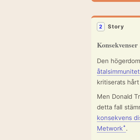
2
Story
Konsekvenser 
Den högerdom
åtalsimmunitet
kritiserats hår
Men Donald Tru
detta fall stä
konsekvens di
Metworkꜜ
.