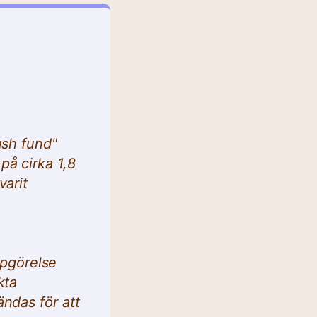
ush fund"
på cirka 1,8
varit
pgörelse
kta
ndas för att