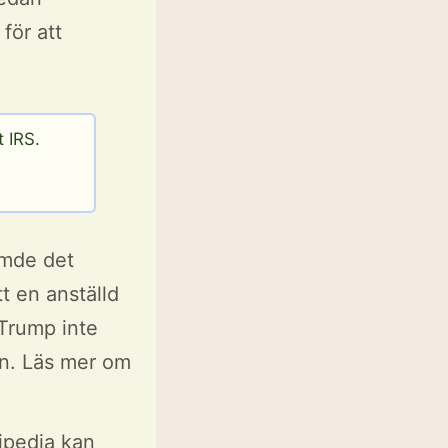
för att
 IRS.
mde det
t en anställd
 Trump inte
on. Läs mer om
ipedia kan