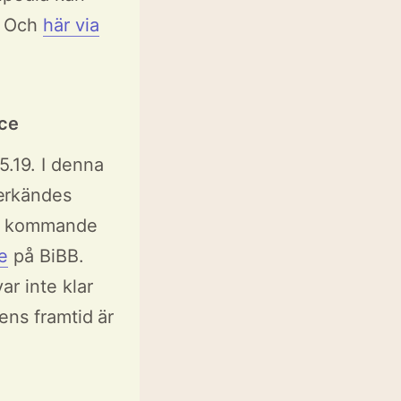
. Och
här via
ice
5.19. I denna
erkändes
och kommande
e
på BiBB.
r inte klar
ens framtid är