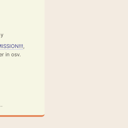
hy
ISSION!!!
,
r in osv.
..