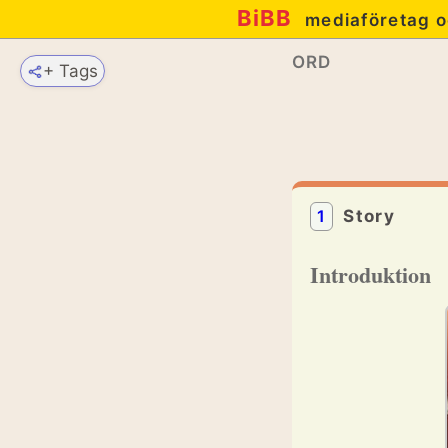
BiBB
mediaföretag o
ORD
+ Tags
1
Story
Introduktion