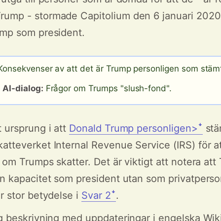
ump - stormade Capitolium den 6 januari 2020 
ump som president.
onsekvenser av att det är Trump personligen som stämt
AI-dialog:
Frågor om Trumps "slush-fond".
t ursprung i att
Donald Trump personligen>ꜜ
stä
atteverket Internal Revenue Service (IRS) för at
 om Trumps skatter. Det är viktigt att notera att
in kapacitet som president utan som privatpers
r stor betydelse i
Svar 2ꜜ
.
ig beskrivning med uppdateringar i engelska Wik