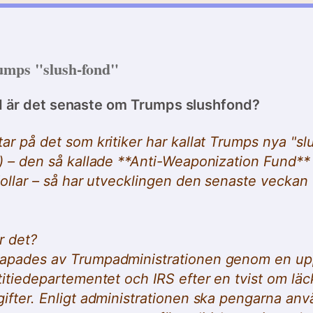
umps "slush-fond"
ad är det senaste om Trumps slushfond?
ar på det som kritiker har kallat Trumps nya "sl
) – den så kallade **Anti-Weaponization Fund** 
dollar – så har utvecklingen den senaste veckan 
r det?
apades av Trumpadministrationen genom en up
titiedepartementet och IRS efter en tvist om läc
ifter. Enligt administrationen ska pengarna anvä