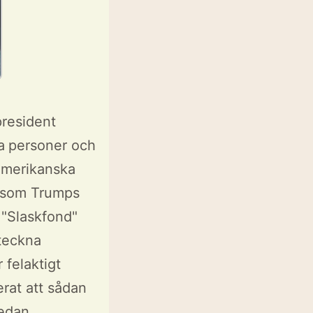
president
a personer och
 amerikanska
ll som Trumps
 "Slaskfond"
eteckna
 felaktigt
rat att sådan
redan