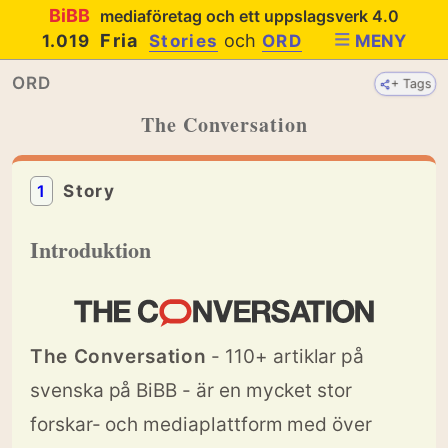
BiBB
mediaföretag och ett uppslagsverk 4.0
Fria
och
1.019
Stories
ORD
MENY
ORD
+ Tags
The Conversation
1
Story
Introduktion
The Conversation
- 110+ artiklar på
svenska på BiBB - är en mycket stor
forskar- och mediaplattform med över