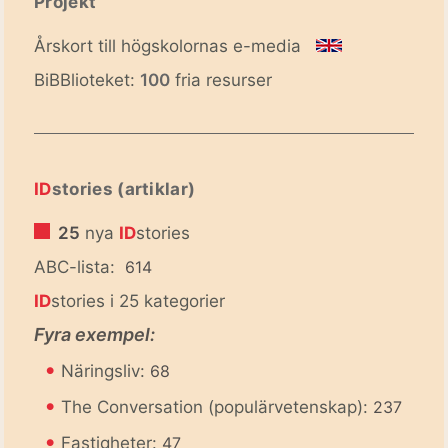
Projekt
Årskort till högskolornas e-media
BiBBlioteket:
100
fria resurser
ID
stories (artiklar)
25
nya
ID
stories
ABC-lista:
614
ID
stories i 25 kategorier
Fyra exempel:
•
Näringsliv:
68
•
The Conversation (populärvetenskap):
237
•
Fastigheter:
47