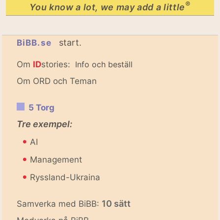
®
You know a lot, we may add a little
start.
BiBB.se
Om
ID
stories:
Info och beställ
Om ORD och Teman
5 Torg
Tre exempel:
•
AI
•
Management
•
Ryssland-Ukraina
10 sätt
Samverka med BiBB: