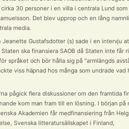
 cirka 30 personer i en villa i centrala Lund som 
 Samuelsson. Det blev upprop och en lång namnl
trala media.
 Jeanette Gustafsdotter (s) sade i en intervju a
t Staten ska finansiera SAOB då Staten inte får ri
ör språket och bör hålla sig på "armlängds avstå
äckte viss häpnad hos många som undrade vad
na pågick flera diskussioner om den framtida fi
nande kom man fram till en lösning. I början på
Svenska Akademien får medfinansiering från Hel
lse, Svenska litteratursällskapet i Finland,