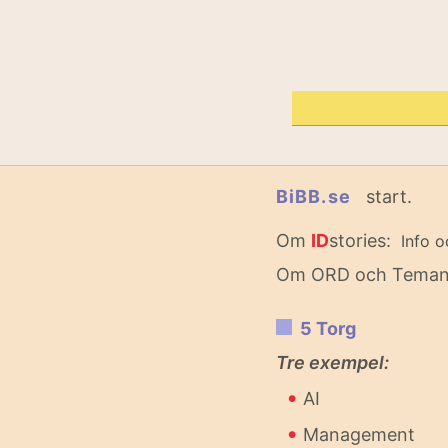
BiBB.se
start.
Om
ID
stories:
Info o
Om ORD och Tema
5 Torg
Tre exempel:
•
AI
•
Management