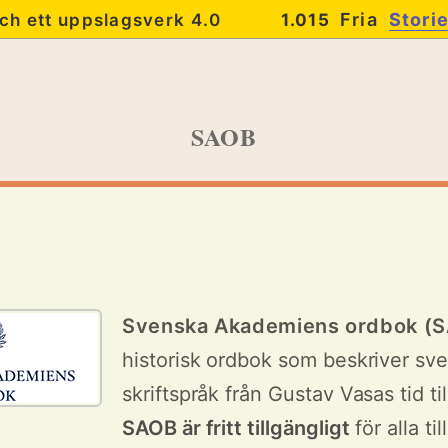
Fria
Stori
ch ett uppslagsverk 4.0
1.015
SAOB
Svenska Akademiens ordbok (
historisk ordbok som beskriver sv
skriftspråk från Gustav Vasas tid til
SAOB är fritt tillgängligt
för alla til