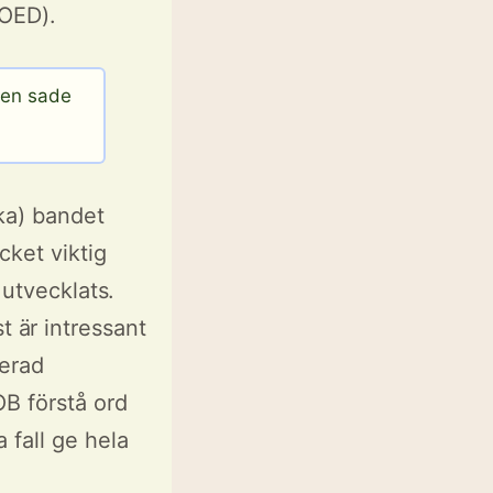
(OED).
ien sade
ska) bandet
ket viktig
 utvecklats.
 är intressant
serad
OB förstå ord
 fall ge hela