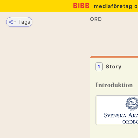
BiBB
mediaföretag o
ORD
+ Tags
1
Story
Introduktion