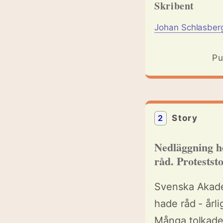
Skribent
Johan Schlasber
Pu
2
Story
Nedläggning h
råd. Protestst
Svenska Akade
hade råd - årl
Många tolkade