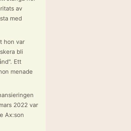
ritats av
ista med
tt hon var
skera bli
nd". Ett
 hon menade
nansieringen
 mars 2022 var
ge Ax:son