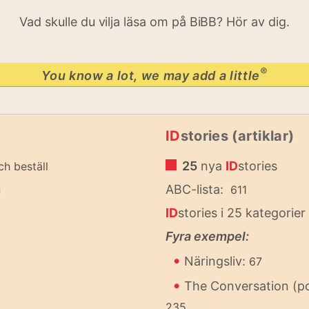
Vad skulle du vilja läsa om på BiBB? Hör av dig.
®
You know a lot, we may add a little
ID
stories (artiklar)
25
nya
ID
stories
ch beställ
n
ABC-lista:
611
ID
stories i 25 kategorier
Fyra exempel:
•
Näringsliv:
67
•
The Conversation (p
235