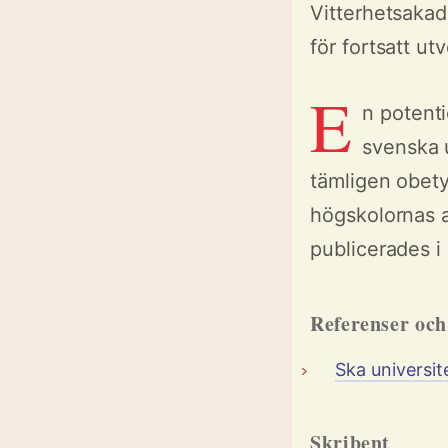
Vitterhetsaka
för fortsatt ut
E
n potenti
svenska 
tämligen obety
högskolornas a
publicerades i
Referenser oc
Ska universi
Skribent