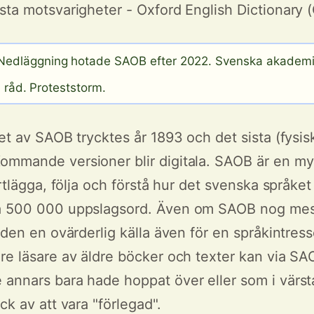
sta motsvarigheter - Oxford English Dictionary 
edläggning hotade SAOB efter 2022. Svenska akadem
a råd. Proteststorm.
tet av SAOB trycktes år 1893 och det sista (fysi
mmande versioner blir digitala. SAOB är en myc
artlägga, följa och förstå hur det svenska språket
a 500 000 uppslagsord. Även om SAOB nog mest
r den en ovärderlig källa även för en språkintres
re läsare av äldre böcker och texter kan via SA
annars bara hade hoppat över eller som i värsta
ck av att vara "förlegad".