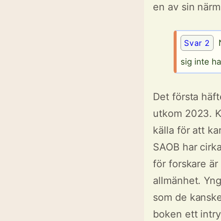
en av sin närm
Svar 2
N
sig inte h
Det första häf
utkom 2023. Ko
källa för att k
SAOB har cirk
för forskare ä
allmänhet. Yng
som de kanske 
boken ett intry