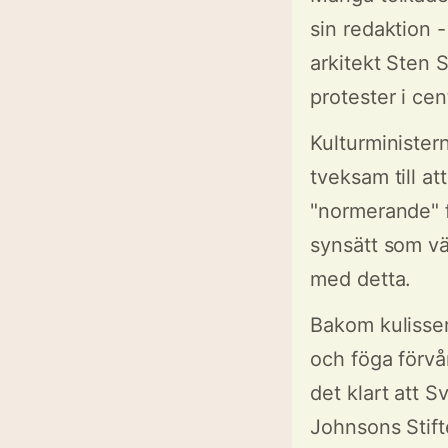
sin redaktion -
arkitekt Sten
protester i cen
Kulturministern
tveksam till at
"normerande" f
synsätt som v
med detta.
Bakom kulisser
och föga förvå
det klart att 
Johnsons Stifte