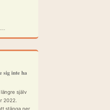
...
 sig inte ha
ängre själv
er 2022.
tt stänga ner