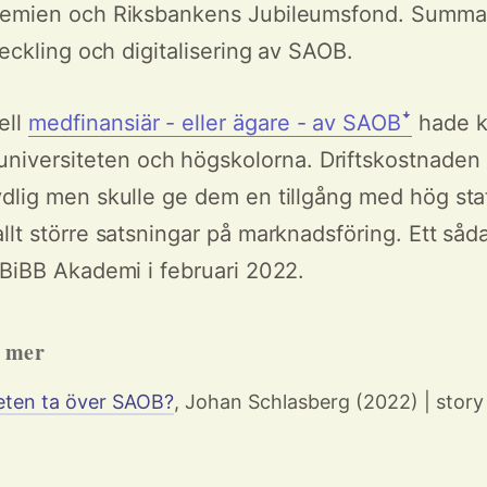
demien och Riksbankens Jubileumsfond. Summa 
veckling och digitalisering av SAOB.
ell
medfinansiär - eller ägare - av SAOBꜜ
hade k
universiteten och högskolorna. Driftskostnaden 
dlig men skulle ge dem en tillgång med hög sta
llt större satsningar på marknadsföring. Ett såda
 BiBB Akademi i februari 2022.
h mer
teten ta över SAOB?
, Johan Schlasberg (2022) | story