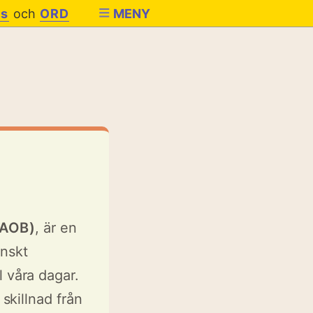
es
och
ORD
MENY
SAOB)
, är en
enskt
l våra dagar.
l skillnad från