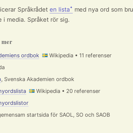
licerar Språkrådet
en listaꜜ
med nya ord som bru
e i media. Språket rör sig.
h mer
demiens ordbok
Wikipedia • 11 referenser
da
n
, Svenska Akademien ordbok
nyordslista
Wikipedia • 20 referenser
nyordslistor
 gemensam startsida för SAOL, SO och SAOB