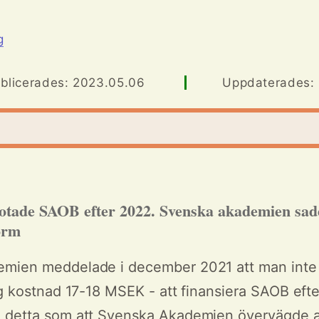
g
blicerades: 2023.05.06
Uppdaterades: .
otade SAOB efter 2022. Svenska akademien sade
orm
mien meddelade i december 2021 att man inte l
ig kostnad 17-18 MSEK - att finansiera SAOB eft
 detta som att Svenska Akademien övervägde a