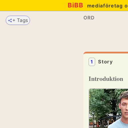
BiBB
mediaföretag o
ORD
+ Tags
1
Story
Introduktion