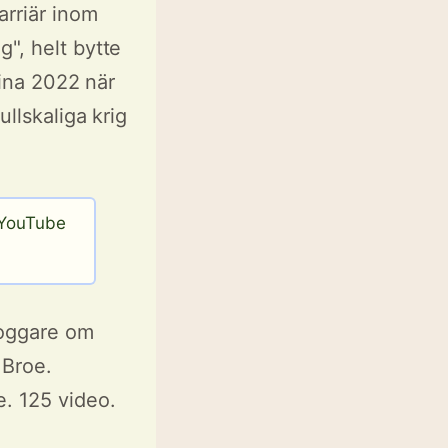
arriär inom
", helt bytte
aina 2022 när
ullskaliga krig
 YouTube
loggare om
 Broe.
. 125 video.