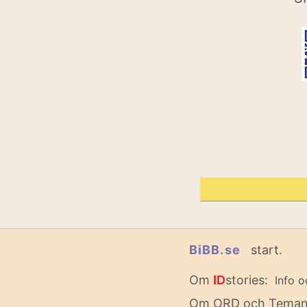
BiBB.se
start.
Om
ID
stories:
Info o
Om ORD och Tema