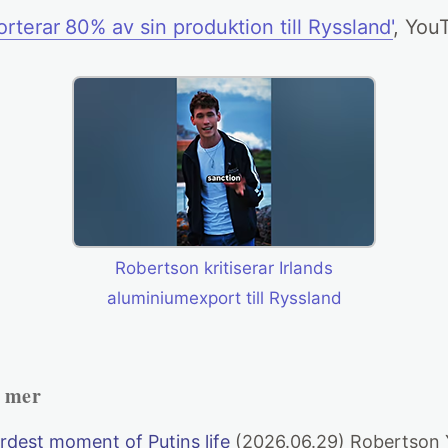
orterar 80% av sin produktion till Ryssland'
, You
Robertson kritiserar Irlands
aluminiumexport till Ryssland
h mer
ardest moment of Putins life
(2026.06.29) Robertson 