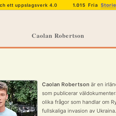
Fria
Stori
ch ett uppslagsverk 4.0
1.015
Caolan Robertson
Caolan Robertson
är en irlän
som publicerar väldokumenter
olika frågor som handlar om R
fullskaliga invasion av Ukraina