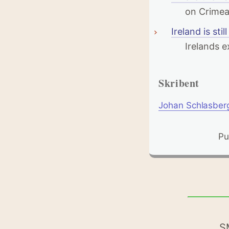
on Crime
Ireland is st
Irelands e
Skribent
Johan Schlasber
Pu
S