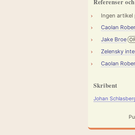
Referenser oc
Ingen artikel
Caolan Robe
Jake Broe
O
Zelensky int
Caolan Robe
Skribent
Johan Schlasber
Pu