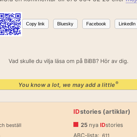
Copy link
Bluesky
Facebook
LinkedIn
Vad skulle du vilja läsa om på BiBB? Hör av dig.
®
You know a lot, we may add a little
ID
stories (artiklar)
25
nya
ID
stories
ch beställ
n
ABC-lista:
611