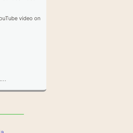
ouTube video on
...
la
.