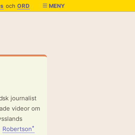
es
och
ORD
MENY
dsk journalist
ade videor om
ysslands
.
Robertsonꜜ