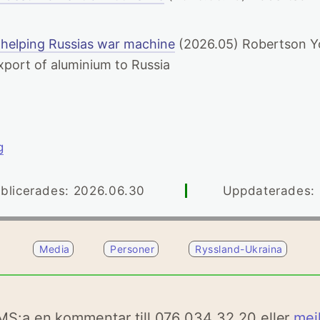
a
ill helping Russias war machine
(2026.05) Robertson Y
xport of aluminium to Russia
g
blicerades: 2026.06.30
Uppdaterades: .
Media
Personer
Ryssland-Ukraina
MS:a en kommentar till 076 034 32 20 eller
mej