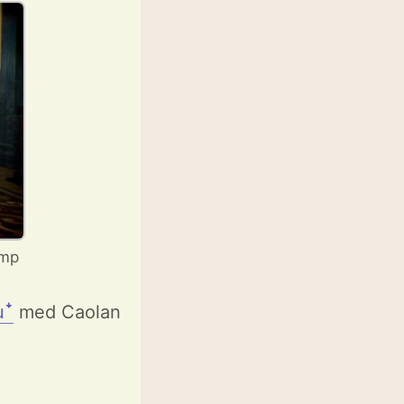
mp
uꜜ
med Caolan