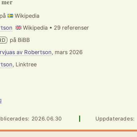
h mer
 på
Wikipedia
rtson
Wikipedia • 29 referenser
på BiBB
RD
ervjuas av Robertson
, mars 2026
rtson
, Linktree
g
blicerades: 2026.06.30
Uppdaterades: .