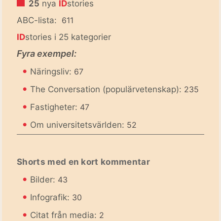
25
nya
ID
stories
ABC-lista:
611
ID
stories i 25 kategorier
Fyra exempel:
•
Näringsliv:
67
•
The Conversation (populärvetenskap):
235
•
Fastigheter:
47
•
Om universitetsvärlden:
52
Shorts med en kort kommentar
•
Bilder:
43
•
Infografik:
30
•
Citat från media:
2