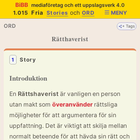
BiBB
mediaföretag och ett uppslagsverk 4.0
Fria
och
1.015
Stories
ORD
MENY
ORD
+ Tags
Rätthaverist
1
Story
Introduktion
En
Rättshaverist
är vanligen en person
utan makt som
överanvänder
rättsliga
möjligheter för att argumentera för sin
uppfattning. Det är viktigt att skilja mellan
normalt beteende för att hävda sin rätt och