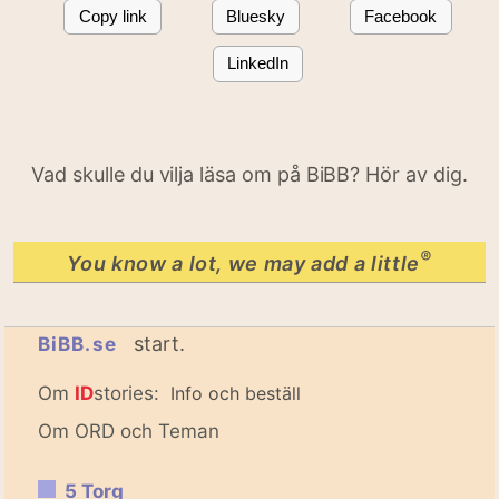
Copy link
Bluesky
Facebook
LinkedIn
Vad skulle du vilja läsa om på BiBB? Hör av dig.
®
You know a lot, we may add a little
start.
BiBB.se
Om
ID
stories:
Info och beställ
Om ORD och Teman
5 Torg