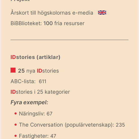
Årskort till högskolornas e-media
BiBBlioteket:
100
fria resurser
ID
stories (artiklar)
25
nya
ID
stories
ABC-lista:
611
ID
stories i 25 kategorier
Fyra exempel:
•
Näringsliv:
67
•
The Conversation (populärvetenskap):
235
•
Fastigheter:
47