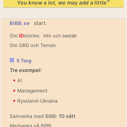
®
You know a lot, we may add a little
start.
BiBB.se
Om
ID
stories:
Info och beställ
Om ORD och Teman
5 Torg
Tre exempel:
•
AI
•
Management
•
Ryssland-Ukraina
10 sätt
Samverka med BiBB:
Medverka på BiBB