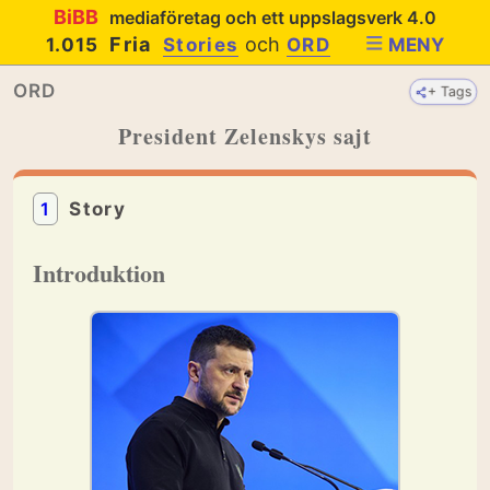
BiBB
mediaföretag och ett uppslagsverk 4.0
Fria
och
1.015
Stories
ORD
MENY
ORD
+ Tags
President Zelenskys sajt
1
Story
Introduktion