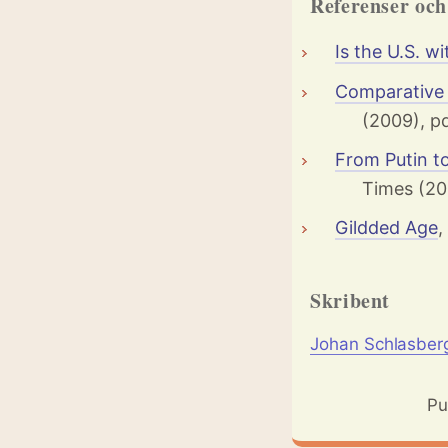
Referenser oc
Is the U.S. w
Comparative 
(2009), p
From Putin t
Times (20
Gildded Age
,
Skribent
Johan Schlasber
Pu