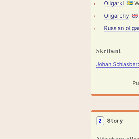
Oligarki
Wi
Oligarchy
Russian oliga
Skribent
Johan Schlasber
Pu
2
Story
Något om oliga