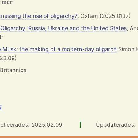
h mer
itnessing the rise of oligarchy?
, Oxfam (2025.01.17)
Oligarchy: Russia, Ukraine and the United States
, An
df
o Musk: the making of a modern-day oligarch
Simon K
23.09)
 Britannica
g
blicerades: 2025.02.09
Uppdaterades: .