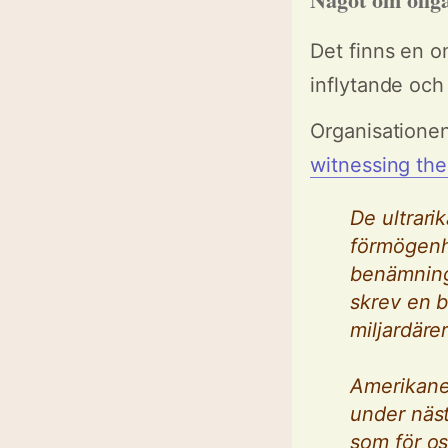
Det finns en o
inflytande och
Organisationen
witnessing the 
De ultrari
förmögenhe
benämning
skrev en b
miljardäre
Amerikaner
under näst
som för os