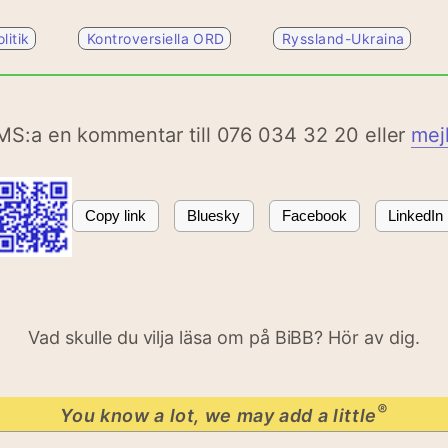
litik
Kontroversiella ORD
Ryssland-Ukraina
MS:a en kommentar till 076 034 32 20 eller
mej
Copy link
Bluesky
Facebook
LinkedIn
Vad skulle du vilja läsa om på BiBB? Hör av dig.
®
You know a lot, we may add a little