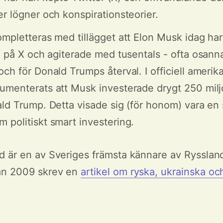
er lögner och konspirationsteorier.
ompletteras med tillägget att Elon Musk idag ha
re på X och agiterade med tusentals - ofta osann
ch för Donald Trumps återval. I officiell amerika
umenterats att Musk investerade drygt 250 miljo
ald Trump. Detta visade sig (för honom) vara en 
 politiskt smart investering.
 är en av Sveriges främsta kännare av Rysslan
an 2009 skrev en
artikel om ryska, ukrainska o