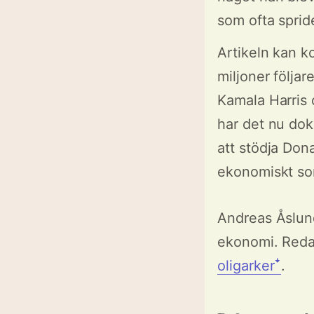
som ofta sprid
Artikeln kan k
miljoner följa
Kamala Harris o
har det nu dok
att stödja Don
ekonomiskt som
Andreas Åslund
ekonomi. Red
oligarkerꜜ
.