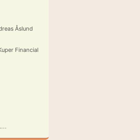
dreas Åslund
uper Financial
...