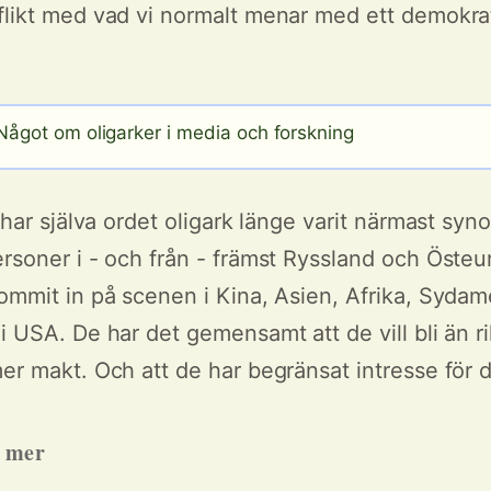
flikt med vad vi normalt menar med ett demokra
ågot om oligarker i media och forskning
l har själva ordet oligark länge varit närmast s
ersoner i - och från - främst Ryssland och Öste
kommit in på scenen i Kina, Asien, Afrika, Sydam
 i USA. De har det gemensamt att de vill bli än r
mer makt. Och att de har begränsat intresse för 
h mer