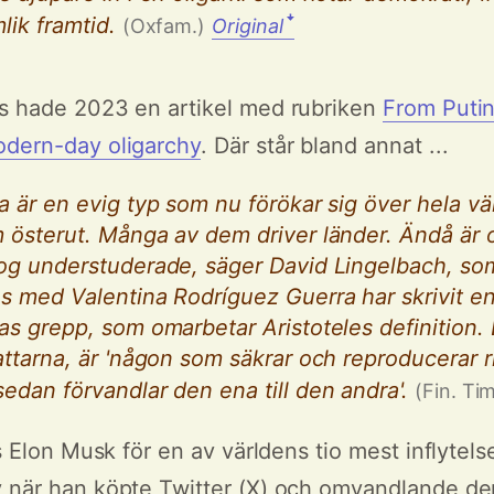
lik framtid.
ꜜ
(Oxfam.)
Original
es hade 2023 en artikel med rubriken
From Putin
odern-day oligarchy
. Där står bland annat ...
a är en evig typ som nu förökar sig över hela vä
 österut. Många av dem driver länder. Ändå är o
nog understuderade, säger David Lingelbach, so
s med Valentina Rodríguez Guerra har skrivit e
as grepp, som omarbetar Aristoteles definition. 
attarna, är 'någon som säkrar och reproducerar r
edan förvandlar den ena till den andra'.
(Fin. Ti
as Elon Musk för en av världens tio mest inflytelse
 när han köpte Twitter (X) och omvandlande den 