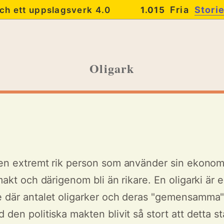
Fria
Stori
ch ett uppslagsverk 4.0
1.015
Oligark
en extremt rik person som använder sin ekonom
 makt och därigenom bli än rikare. En oligarki är 
le där antalet oligarker och deras "gemensamma
 den politiska makten blivit så stort att detta s