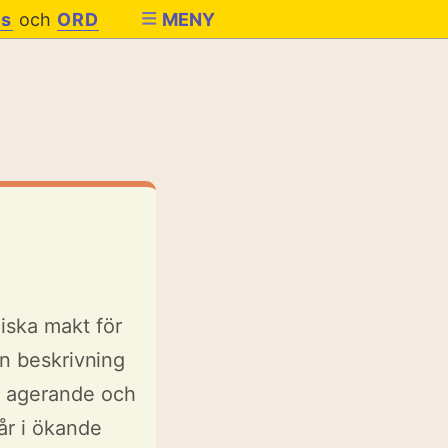
es
och
ORD
MENY
iska makt för
en beskrivning
" agerande och
tår i ökande