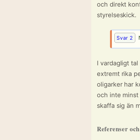
och direkt kon
styrelseskick.
Svar 2
N
I vardagligt ta
extremt rika p
oligarker har 
och inte minst
skaffa sig än 
Referenser oc