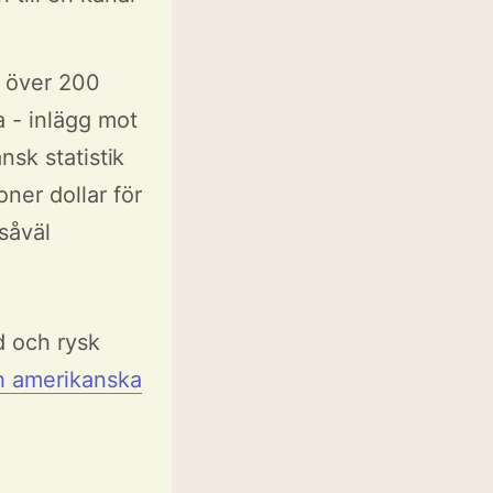
r över 200
a - inlägg mot
nsk statistik
ner dollar för
såväl
d och rysk
ch amerikanska