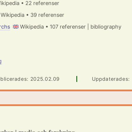
kipedia • 22 referenser
Wikipedia • 39 referenser
rchs
Wikipedia • 107 referenser | bibliography
g
blicerades: 2025.02.09
Uppdaterades: .
rker i media och forskning