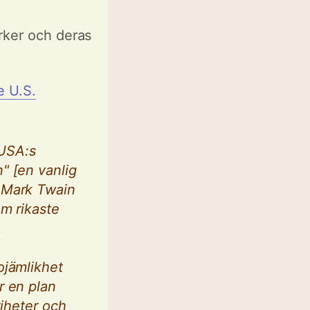
arker och deras
e U.S.
 USA:s
" [en vanlig
 Mark Twain
m rikaste
.
ojämlikhet
r en plan
riheter och