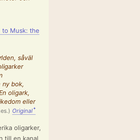
 to Musk: the
rlden, såväl
ligarker
m
n ny bok,
En oligark,
ikedom eller
ꜜ
mes.)
Original
rika oligarker,
till en kanal