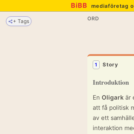
BiBB
mediaföretag o
ORD
+ Tags
1
Story
Introduktion
En
Oligark
är 
att få politisk
av ett samhäl
interaktion med