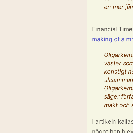
en mer jäm
Financial Tim
making of a m
Oligarkern
väster som
konstigt 
tillsamman
Oligarkern
säger förf
makt och s
I artikeln kall
något han blev