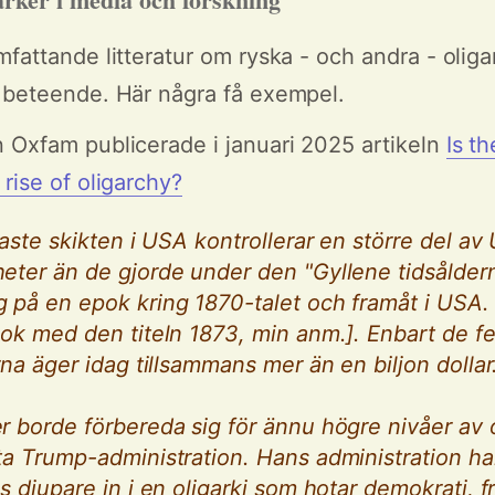
mfattande litteratur om ryska - och andra - olig
 beteende. Här några få exempel.
 Oxfam publicerade i januari 2025 artikeln
Is th
rise of oligarchy?
kaste skikten i USA kontrollerar en större del av
ter än de gjorde under den "Gyllene tidsåldern
 på en epok kring 1870-talet och framåt i USA.
ok med den titeln 1873, min anm.]. Enbart de fe
rna äger idag tillsammans mer än en biljon dollar
 borde förbereda sig för ännu högre nivåer av 
a Trump-administration. Hans administration ha
s djupare in i en oligarki som hotar demokrati, f