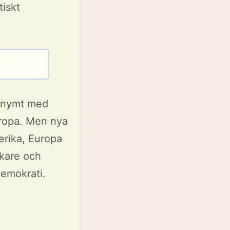
tiskt
ynonymt med
uropa. Men nya
erika, Europa
ikare och
demokrati.