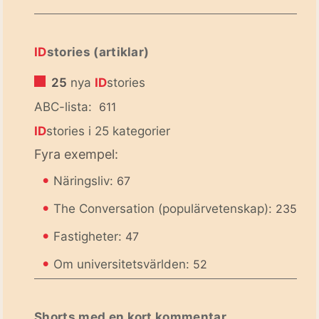
ID
stories (artiklar)
25
nya
ID
stories
ABC-lista:
611
ID
stories i 25 kategorier
Fyra exempel:
•
Näringsliv:
67
•
The Conversation (populärvetenskap):
235
•
Fastigheter:
47
•
Om universitetsvärlden:
52
Shorts med en kort kommentar