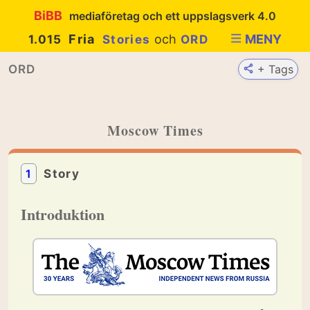
BiBB
mediaföretag och ett uppslagsverk 4.0
Fria
och
MENY
1.015
Stories
ORD
ORD
+ Tags
Moscow Times
1
Story
Introduktion