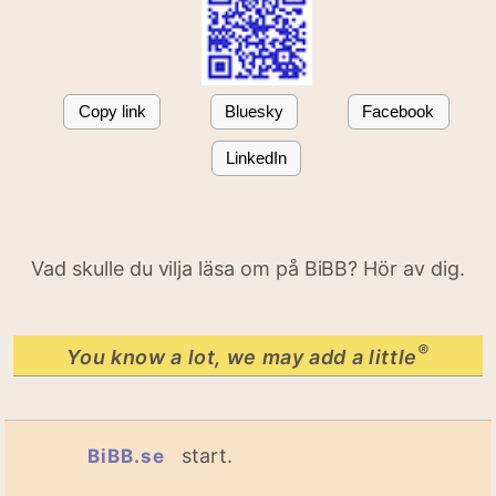
Copy link
Bluesky
Facebook
LinkedIn
Vad skulle du vilja läsa om på BiBB? Hör av dig.
®
You know a lot, we may add a little
start.
BiBB.se