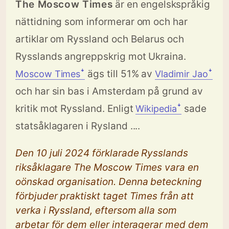
The Moscow Times
är en engelskspråkig
nättidning som informerar om och har
artiklar om Ryssland och Belarus och
Rysslands angreppskrig mot Ukraina.
ägs till 51% av
Moscow Timesꜜ
Vladimir Jaoꜜ
och har sin bas i Amsterdam på grund av
kritik mot Ryssland. Enligt
sade
Wikipediaꜜ
statsåklagaren i Rysland ....
Den 10 juli 2024 förklarade Rysslands
riksåklagare The Moscow Times vara en
oönskad organisation. Denna beteckning
förbjuder praktiskt taget Times från att
verka i Ryssland, eftersom alla som
arbetar för dem eller interagerar med dem