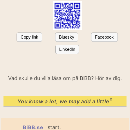
Copy link
Bluesky
Facebook
LinkedIn
Vad skulle du vilja läsa om på BiBB? Hör av dig.
®
You know a lot, we may add a little
start.
BiBB.se