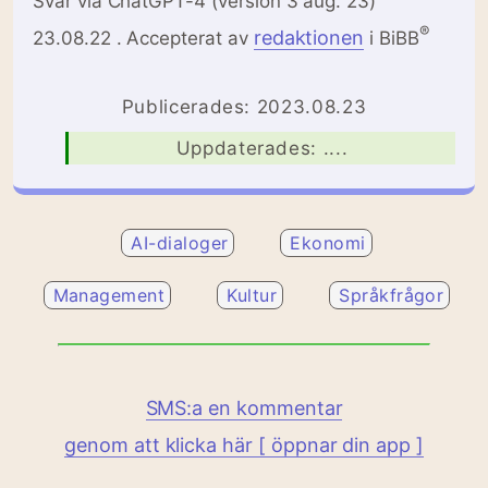
Svar via ChatGPT-4 (version 3 aug. 23)
®
redaktionen
23.08.22 . Accepterat av
i BiBB
Publicerades: 2023.08.23
Uppdaterades: ....
AI-dialoger
Ekonomi
Management
Kultur
Språkfrågor
SMS:a en kommentar
genom att klicka här [ öppnar din app ]