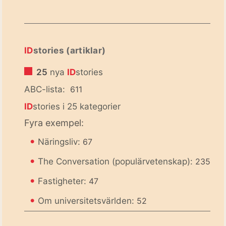
ID
stories (artiklar)
25
nya
ID
stories
ABC-lista:
611
ID
stories i 25 kategorier
Fyra exempel:
•
Näringsliv:
67
•
The Conversation (populärvetenskap):
235
•
Fastigheter:
47
•
Om universitetsvärlden:
52