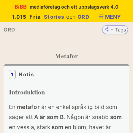
BiBB
mediaföretag och ett uppslagsverk 4.0
Fria
och
MENY
1.015
Stories
ORD
ORD
+ Tags
Metafor
1
Notis
Introduktion
En
metafor
är en enkel språklig bild som
säger att
A är som B
. Någon är snabb
som
en vessla, stark
som
en björn, havet är