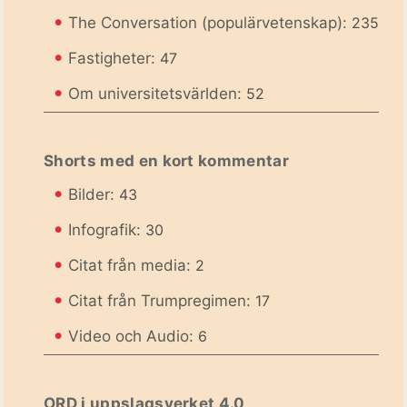
•
The Conversation (populärvetenskap):
235
•
Fastigheter:
47
•
Om universitetsvärlden:
52
Shorts med en kort kommentar
•
Bilder:
43
•
Infografik:
30
•
Citat från media:
2
•
Citat från Trumpregimen:
17
•
Video och Audio:
6
ORD i uppslagsverket 4.0