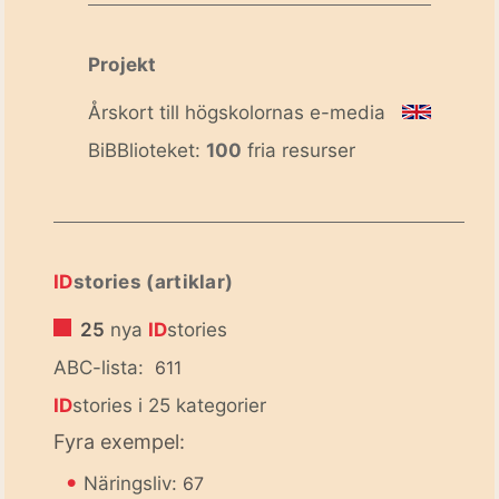
Projekt
Årskort till högskolornas e-media
BiBBlioteket:
100
fria resurser
ID
stories (artiklar)
25
nya
ID
stories
ABC-lista:
611
ID
stories i 25 kategorier
Fyra exempel:
•
Näringsliv:
67