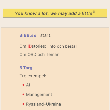
®
You know a lot, we may add a little
start.
BiBB.se
Om
ID
stories:
Info och beställ
Om ORD och Teman
5 Torg
Tre exempel:
•
AI
•
Management
•
Ryssland-Ukraina