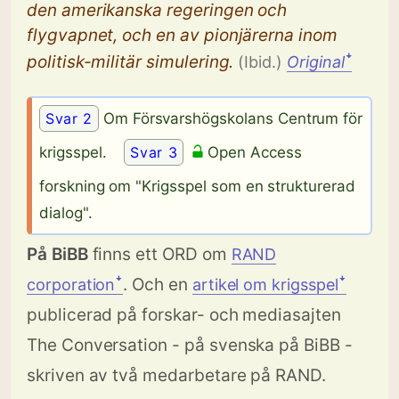
den amerikanska regeringen och
flygvapnet, och en av pionjärerna inom
politisk-militär simulering.
(Ibid.)
Original
ꜜ
Svar 2
Om Försvarshögskolans Centrum för
krigsspel.
Svar 3
Open Access
forskning om "Krigsspel som en strukturerad
dialog".
På BiBB
finns ett ORD om
RAND
. Och en
corporationꜜ
artikel om krigsspelꜜ
publicerad på forskar- och mediasajten
The Conversation - på svenska på BiBB -
skriven av två medarbetare på RAND.