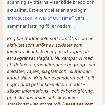
scanning av titlarna visar både bredd och
aktualitet. Ett exempel är en antologin
vars
'Introduction: A War of Our Time'ꜜ
sammnanfattning följer nedan ...
Krig har traditionellt sett förståtts som en
aktivitet som utförs av soldater som
levererar kinetisk energi med vapen på
ett avgränsat slagfält. Nu kämpar vi med
att definiera grundläggande begrepp som
soldater, vapen, slagfält och i slutändan
kriget självt. Krig har expanderat och i allt
högre grad gett icke-militära medel –
såsom informations- och cyberkrigföring,
politisk subversion och ekonomisk
statskonst – en större roll. Dessa ses som