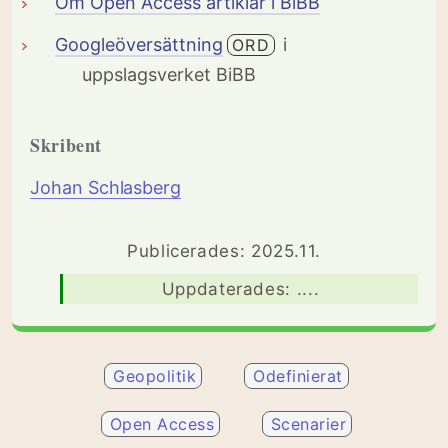
Om Open Access artiklar i BiBB
Googleöversättning
i
ORD
uppslagsverket BiBB
Skribent
Johan Schlasberg
Publicerades: 2025.11.
Uppdaterades: ....
Geopolitik
Odefinierat
Open Access
Scenarier