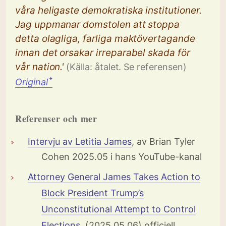
våra heligaste demokratiska institutioner.
Jag uppmanar domstolen att stoppa
detta olagliga, farliga maktövertagande
innan det orsakar irreparabel skada för
vår nation.'
(Källa: åtalet. Se referensen)
Original
ꜜ
Referenser och mer
Intervju av Letitia James
, av Brian Tyler
Cohen 2025.05 i hans YouTube-kanal
Attorney General James Takes Action to
Block President Trump’s
Unconstitutional Attempt to Control
Elections
, (2025.05.06) officiell