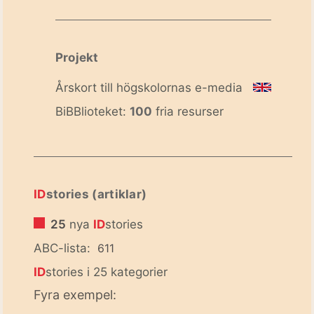
Projekt
Årskort till högskolornas e-media
BiBBlioteket:
100
fria resurser
ID
stories (artiklar)
25
nya
ID
stories
ABC-lista:
611
ID
stories i 25 kategorier
Fyra exempel: