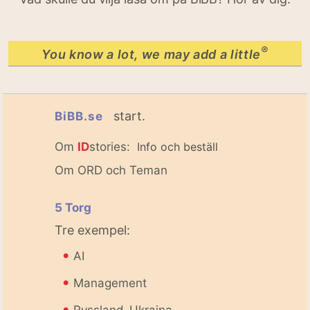
®
You know a lot, we may add a little
start.
BiBB.se
Om
ID
stories:
Info och beställ
Om ORD och Teman
5 Torg
Tre exempel:
•
AI
•
Management
•