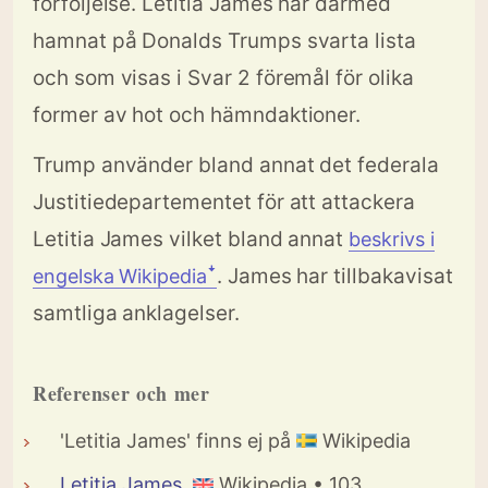
förföljelse. Letitia James har därmed
hamnat på Donalds Trumps svarta lista
och som visas i Svar 2 föremål för olika
former av hot och hämndaktioner.
Trump använder bland annat det federala
Justitiedepartementet för att attackera
Letitia James vilket bland annat
beskrivs i
. James har tillbakavisat
engelska Wikipediaꜜ
samtliga anklagelser.
Referenser och mer
'Letitia James' finns ej på
Wikipedia
Letitia James
Wikipedia • 103