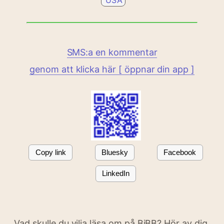
USA
SMS:a en kommentar
genom att klicka här [ öppnar din app ]
Copy link
Bluesky
Facebook
LinkedIn
Vad skulle du vilja läsa om på BiBB? Hör av dig.