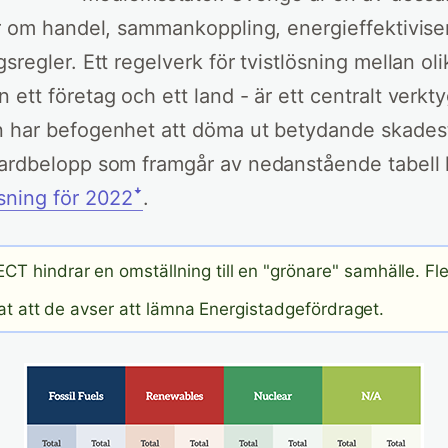
or om handel, sammankoppling, energieffektivise
sregler. Ett regelverk för tvistlösning mellan olika
ett företag och ett land - är ett centralt verkty
n har befogenhet att döma ut betydande skades
jardbelopp som framgår av nedanstående tabell
sning för 2022ꜜ
.
CT hindrar en omställning till en "grönare" samhälle. Fl
at att de avser att lämna Energistadgefördraget.