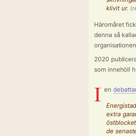
klivit ur.
(r
Häromåret fick 
denna så kalla
organisationen
2020 publice
som innehöll h
I
en
debattar
Energistad
extra gara
östblocket
de senaste