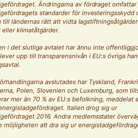
gefördraget. Ändringarna av fördraget omfattar
gefördragets standarder för investeringsskydd 
 till ländernas rätt att vidta lagstiftningsåtgärde
 eller klimatåtgärder.
n i det slutliga avtalet har ännu inte offentliggjo
e lever upp till transparensnivån i EU:s övriga ha
gsavtal.
örhandlingarna avslutades har Tyskland, Frankr
erna, Polen, Slovenien och Luxemburg, som ti
rar mer än 70 % av EU:s befolkning, meddelat si
 energistadgefördraget. Italien drog sig ur
dgefördraget 2016. Andra medlemsstater övervä
e möjligheten att dra sig ur energistadgefördrag