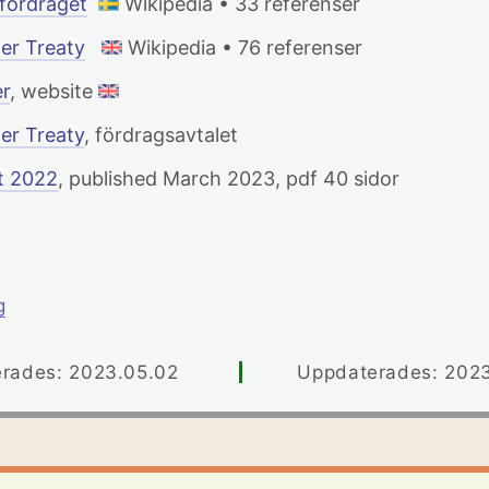
fördraget
Wikipedia • 33 referenser
er Treaty
Wikipedia • 76 referenser
r
, website
er Treaty
, fördragsavtalet
t 2022
, published March 2023, pdf 40 sidor
g
erades: 2023.05.02
Uppdaterades: 202