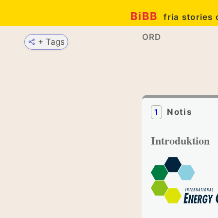
BiBB
fria stories
ORD
+ Tags
1
Notis
Introduktion