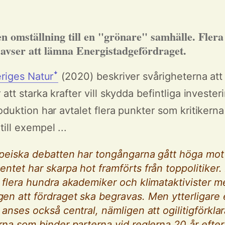
 omställning till en "grönare" samhälle. Flera
e avser att lämna Energistadgefördraget.
eriges Naturꜜ
(2020) beskriver svårigheterna att
 att starka krafter vill skydda befintliga invester
oduktion har avtalet flera punkter som kritikerna 
ill exempel ...
peiska debatten har tongångarna gått höga mot 
ntet har skarpa hot framförts från toppolitiker.
 flera hundra akademiker och klimataktivister m
n att fördraget ska begravas. Men ytterligare
 anses också central, nämligen att ogilitigförkla
rna som binder parterna vid reglerna 20 år efter