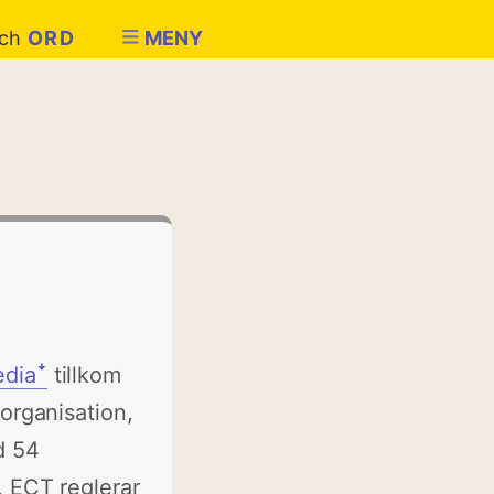
ch
ORD
MENY
ediaꜜ
tillkom
organisation,
d 54
. ECT reglerar