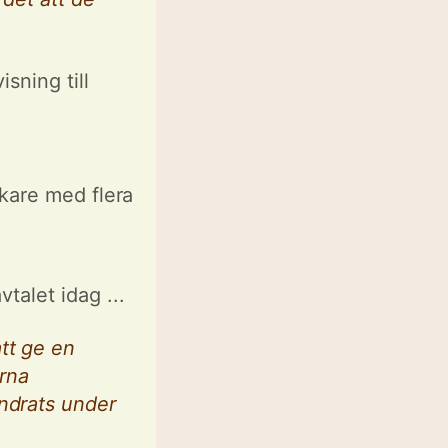
sning till
e
skare med flera
talet idag ...
tt ge en
orna
ändrats under