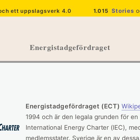
Stories
o
 och ett uppslagsverk 4.0
1.015
Energistadgefördraget
Energistadgefördraget (ECT)
Wikip
1994 och är den legala grunden för en 
International Energy Charter (IEC), me
medlemsstater. Sverige är en av dessa