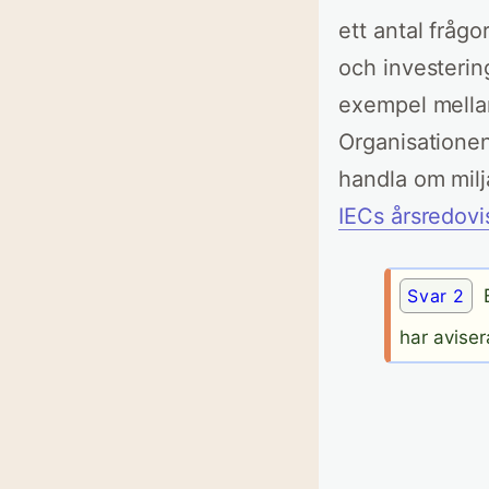
ett antal fråg
och investering
exempel mellan 
Organisatione
handla om mil
IECs årsredovi
Svar 2
E
har aviser