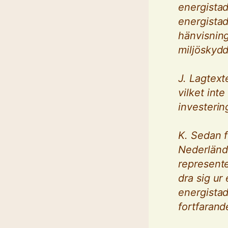
energistad
energistad
hänvisning
miljöskydd
J. Lagtexte
vilket int
investerin
K. Sedan f
Nederländ
represente
dra sig ur
energista
fortfarand