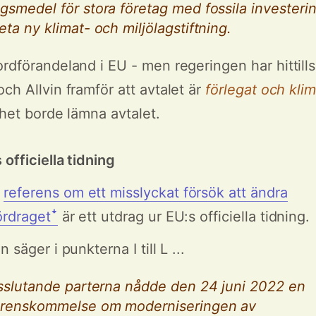
gsmedel för stora företag med fossila investerin
eta ny klimat- och miljölagstiftning.
rdförandeland i EU - men regeringen har hittills v
ch Allvin framför att avtalet är
förlegat och klim
lhet borde lämna avtalet.
officiella tidning
e
referens om ett misslyckat försök att ändra
ördragetꜜ
är ett utdrag ur EU:s officiella tidning.
 säger i punkterna I till L ...
lsslutande parterna nådde den 24 juni 2022 en
erenskommelse om moderniseringen av