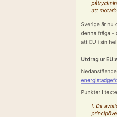
påtrycknin
att motarb
Sverige är nu o
denna fråga - o
att EU i sin he
Utdrag ur EU:s 
Nedanståend
energistadgef
Punkter i texten
I. De avta
principöv