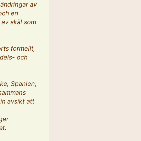
 ändringar av
och en
r av skäl som
rts formellt,
ndels- och
ike, Spanien,
llsammans
n avsikt att
ger
et.