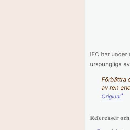
IEC har under 
urspungliga avt
Förbättra 
av ren ene
ꜜ
Original
Referenser oc