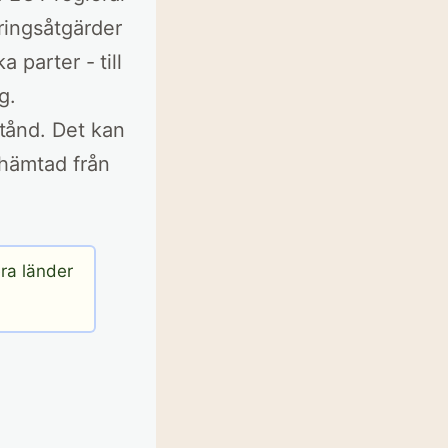
ringsåtgärder
 parter - till
g.
tånd. Det kan
 hämtad från
era länder