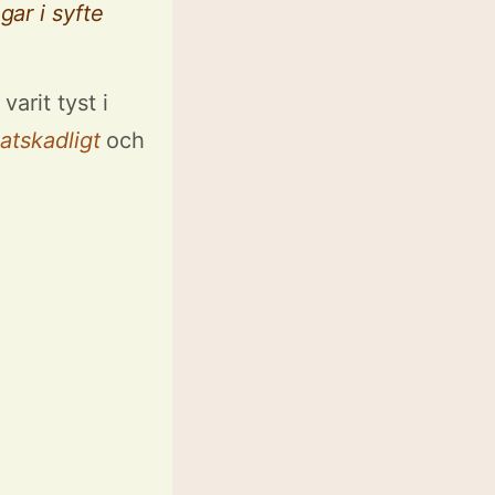
gar i syfte
arit tyst i
atskadligt
och