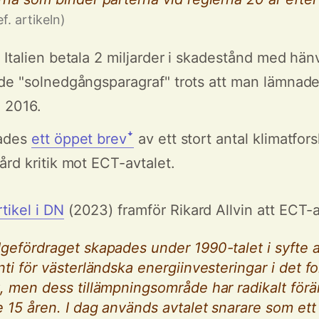
ef. artikeln)
Italien betala 2 miljarder i skadestånd med hänvi
de "solnedgångsparagraf" trots att man lämnad
 2016.
rades
ett öppet brevꜜ
av ett stort antal klimatfor
ård kritik mot ECT-avtalet.
tikel i DN
(2023) framför Rikard Allvin att ECT-av
gefördraget skapades under 1990-talet i syfte a
nti för västerländska energiinvesteringar i det f
, men dess tillämpningsområde har radikalt för
 15 åren. I dag används avtalet snarare som ett