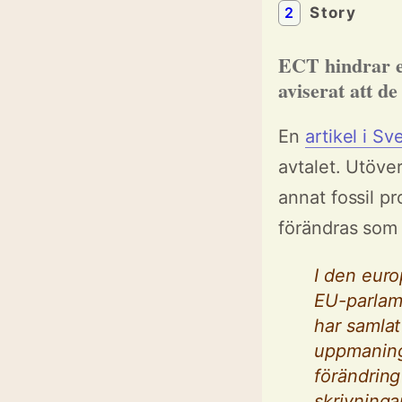
2
Story
ECT hindrar en
aviserat att d
En
artikel i Sv
avtalet. Utöver
annat fossil pr
förändras som t
I den euro
EU-parlame
har samlat
uppmaninge
förändring
skrivninga