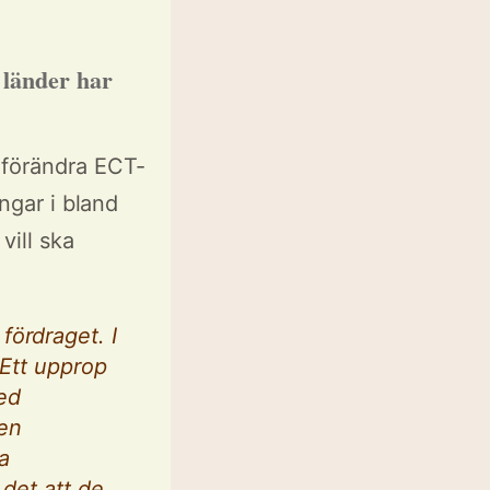
 länder har
 förändra ECT-
ingar i bland
vill ska
fördraget. I
 Ett upprop
ed
 en
ra
 det att de