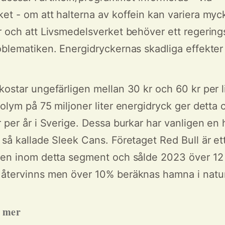
et - om att halterna av koffein kan variera myc
r och att Livsmedelsverket behöver ett regerin
oblematiken. Energidryckernas skadliga effekt
kostar ungefärligen mellan 30 kr och 60 kr per 
volym på 75 miljoner liter energidryck ger detta 
r per år i Sverige. Dessa burkar har vanligen en
 så kallade Sleek Cans. Företaget Red Bull är et
den inom detta segment och sålde 2023 över 12 
 återvinns men över 10% beräknas hamna i natu
h mer