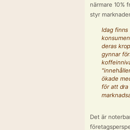
närmare 10% fr
styr marknaden
Idag finns
konsument
deras kropp
gynnar för
koffeinniv
"innehålle
ökade med
för att dr
marknadsa
Det är noterba
företagsperspe