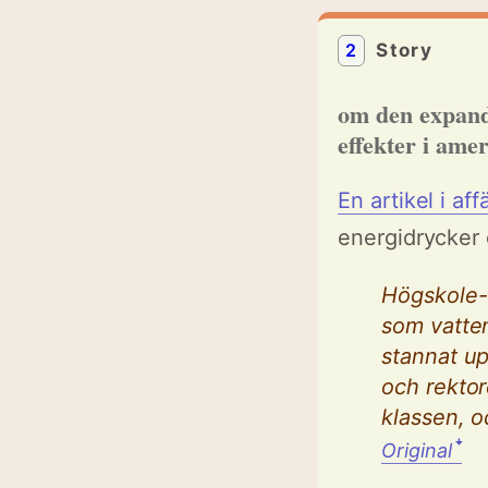
2
Story
om den expand
effekter i ame
En artikel i af
energidrycker 
Högskole-
som vatten
stannat up
och rektor
klassen, o
ꜜ
Original