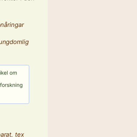
onåringar
 ungdomlig
ikel om
forskning
arat, tex