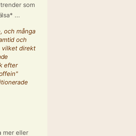
a trender som
sa* ...
e, och många
amtid och
 vilket direkt
ade
k efter
offein"
itionerade
 mer eller