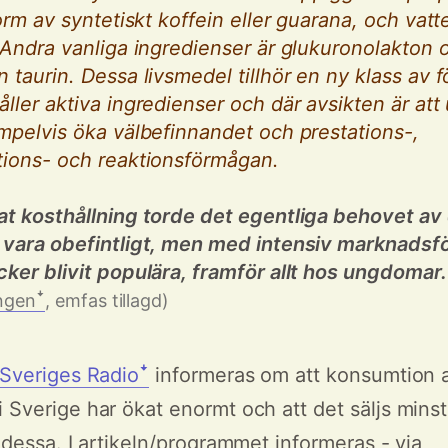
form av syntetiskt koffein eller guarana, och vatt
 Andra vanliga ingredienser är glukuronolakton 
 taurin. Dessa livsmedel tillhör en ny klass av 
ller aktiva ingredienser och där avsikten är att
mpelvis öka välbefinnandet och prestations-,
tions- och reaktionsförmågan.
at kosthållning torde det egentliga behovet av
 vara obefintligt, men med intensiv marknadsfö
ker blivit populära, framför allt hos ungdomar.
ngenꜜ
, emfas tillagd)
 Sveriges Radioꜜ
informeras om att konsumtion 
i Sverige har ökat enormt och att det säljs minst
v dessa. I artikeln/programmet informeras - via