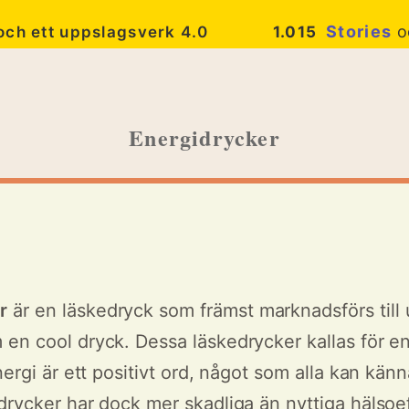
Stories
o
 och ett uppslagsverk 4.0
1.015
Energidrycker
r
är en läskedryck som främst marknadsförs till
en cool dryck. Dessa läskedrycker kallas för e
nergi är ett positivt ord, något som alla kan känna
drycker har dock mer skadliga än nyttiga hälsoef