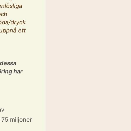
enlösliga
och
föda/dryck
 uppnå ett
 dessa
ring har
av
 75 miljoner