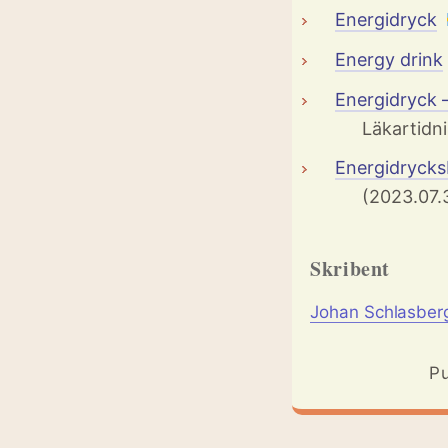
Energidryck
Energy drink
Energidryck – 
Läkartidn
Energidrycks
(2023.07.3
Skribent
Johan Schlasber
Pu