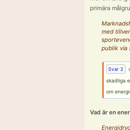
primära målgr
Marknadsfö
med tillve
sportevene
publik via
Svar 2
o
skadliga e
om energi
Vad är en ene
Energidryc