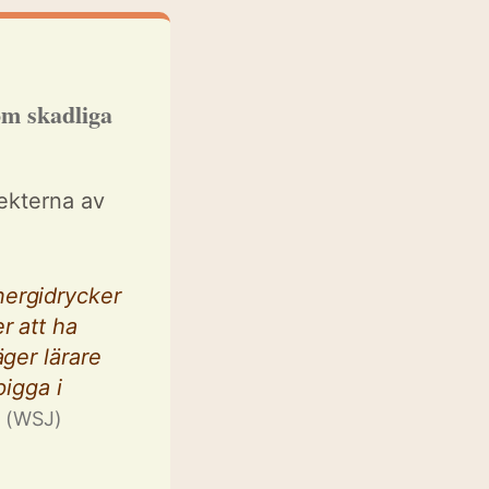
om skadliga
ekterna av
nergidrycker
r att ha
äger lärare
pigga i
.
(WSJ)