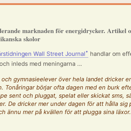
erande marknaden för energidrycker. Artikel 
rikanska skolor
färstidningen Wall Street Journalꜜ
handlar om eff
och inleds med meningarna ...
 och gymnasieelever över hela landet dricker e
. Tonåringar börjar ofta dagen med en burk efte
pe sent och pluggat, spelat eller skickat sms, s
er. De dricker mer under dagen för att hålla sig 
ch ännu mer på kvällen för att plugga sina läxor