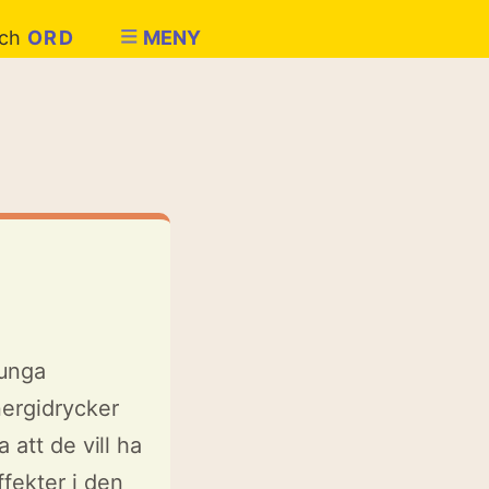
ch
ORD
MENY
 unga
nergidrycker
 att de vill ha
fekter i den