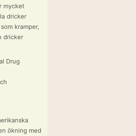
är mycket
la dricker
r som kramper,
n dricker
al Drug
y
och
erikanska
 en ökning med