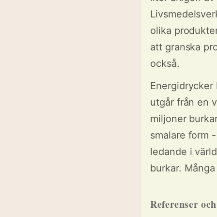
Livsmedelsverk
olika produkte
att granska pr
också.
Energidrycker 
utgår från en 
miljoner burka
smalare form -
ledande i värl
burkar. Många
Referenser oc