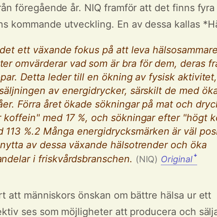
ån föregående år. NIQ framför att det finns fyr
s kommande utveckling. En av dessa kallas *Häl
 det ett växande fokus på att leva hälsosammar
er omvärderar vad som är bra för dem, deras fr
ar. Detta leder till en ökning av fysisk aktivitet,
säljningen av energidrycker, särskilt de med ök
åer. Förra året ökade sökningar på mat och dryc
r koffein" med 17 %, och sökningar efter "högt k
 113 %.2 Många energidrycksmärken är väl pos
a nytta av dessa växande hälsotrender och öka
ndelar i friskvårdsbranschen.
ꜜ
(NIQ)
Original
rt att människors önskan om bättre hälsa ur ett
ktiv ses som möjligheter att producera och sälja