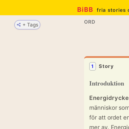
BiBB
fria stories
ORD
+ Tags
1
Story
Introduktion
Energidrycke
människor som 
för att ordet e
mer av. Energi