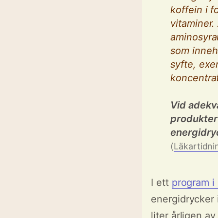
koffein i 
vitaminer.
aminosyran
som innehå
syfte, exe
koncentra
Vid adekv
produkter
energidryc
(
Läkartidni
I ett
program i
energidrycker 
liter årligen a