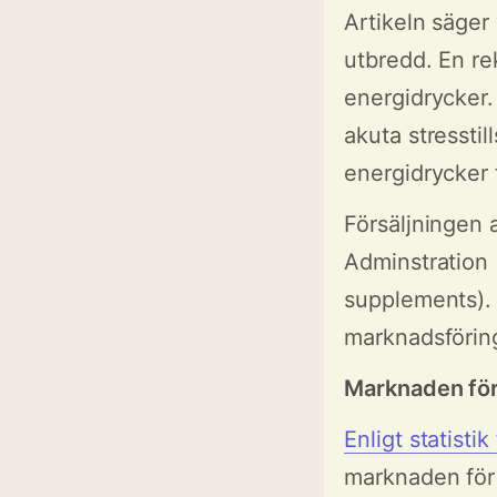
Artikeln säger
utbredd. En re
energidrycker.
akuta stressti
energidrycker 
Försäljningen 
Adminstration 
supplements). 
marknadsföring
Marknaden för
Enligt statisti
marknaden för 