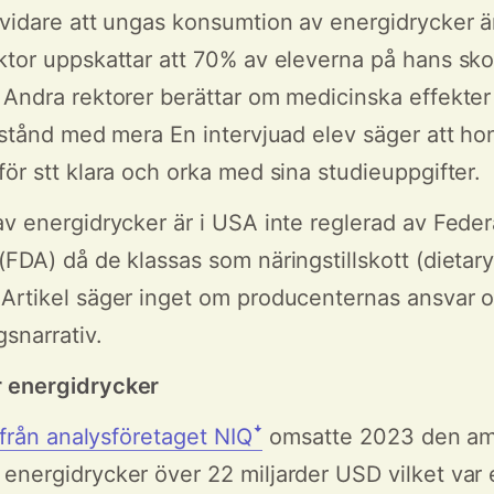
 vidare att ungas konsumtion av energidrycker 
ktor uppskattar att 70% av eleverna på hans sko
 Andra rektorer berättar om medicinska effekte
llstånd med mera En intervjuad elev säger att ho
för stt klara och orka med sina studieuppgifter.
av energidrycker är i USA inte reglerad av Feder
(FDA) då de klassas som näringstillskott (dietar
Artikel säger inget om producenternas ansvar 
snarrativ.
 energidrycker
k från analysföretaget NIQꜜ
omsatte 2023 den am
energidrycker över 22 miljarder USD vilket var