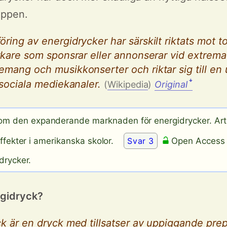
uppen.
ring av energidrycker har särskilt riktats mot t
rkare som sponsrar eller annonserar vid extrema
mang och musikkonserter och riktar sig till en
 sociala mediekanaler.
ꜜ
(
Wikipedia
)
Original
m den expanderande marknaden för energidrycker. Art
ffekter i amerikanska skolor.
Svar 3
Open Access 
drycker.
rgidryck?
k är en dryck med tillsatser av uppiggande prep