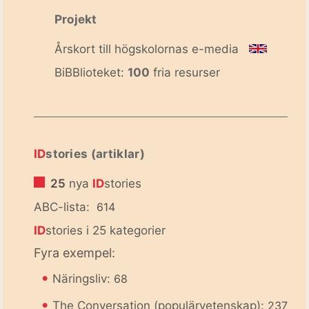
Projekt
Årskort till högskolornas e-media
BiBBlioteket:
100
fria resurser
ID
stories (artiklar)
25
nya
ID
stories
ABC-lista:
614
ID
stories i 25 kategorier
Fyra exempel:
•
Näringsliv:
68
•
The Conversation (populärvetenskap):
237