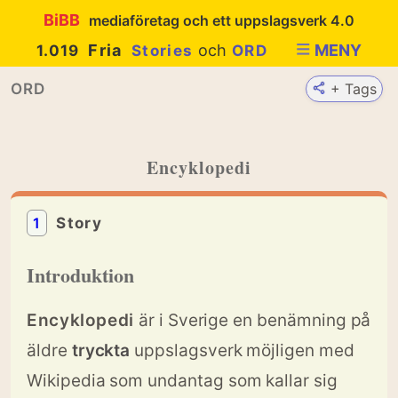
BiBB
mediaföretag och ett uppslagsverk 4.0
Fria
och
MENY
1.019
Stories
ORD
ORD
+ Tags
Encyklopedi
1
Story
Introduktion
Encyklopedi
är i Sverige en benämning på
äldre
tryckta
uppslagsverk möjligen med
Wikipedia som undantag som kallar sig