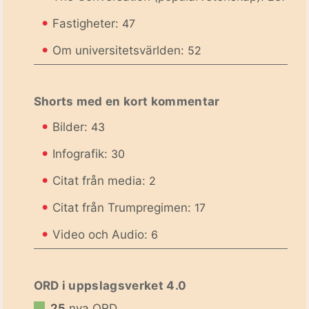
•
Fastigheter:
47
•
Om universitetsvärlden:
52
Shorts med en kort kommentar
•
Bilder:
43
•
Infografik:
30
•
Citat från media:
2
•
Citat från Trumpregimen:
17
•
Video och Audio:
6
ORD i uppslagsverket 4.0
25
nya ORD