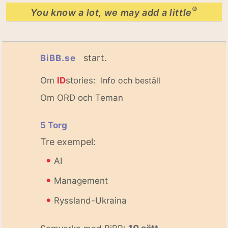
®
You know a lot, we may add a little
start.
BiBB.se
Om
ID
stories:
Info och beställ
Om ORD och Teman
5 Torg
Tre exempel:
•
AI
•
Management
•
Ryssland-Ukraina