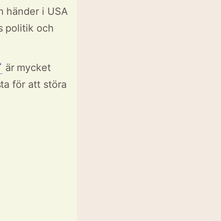
m händer i USA
politik och
ꜜ
är mycket
a för att störa