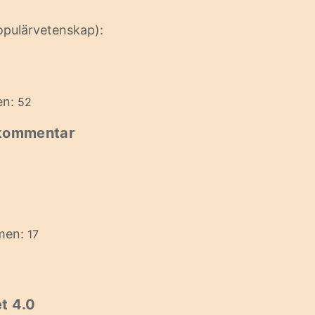
opulärvetenskap):
en:
52
 kommentar
imen:
17
t 4.0