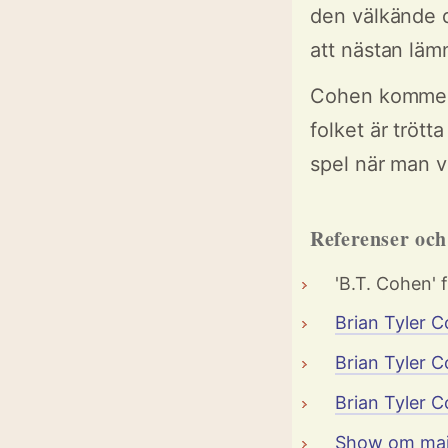
den välkände d
att nästan lämn
Cohen komment
folket är tröt
spel när man v
Referenser oc
'B.T. Cohen' 
Brian Tyler 
Brian Tyler 
Brian Tyler 
Show om mai