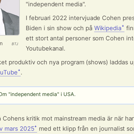
"independent media".
I februari 2022 intervjuade Cohen pre
Biden i sin show och på
Wikipediaꜜ
fin
ett stort antal personer som Cohen inte
en
BTJ
Youtubekanal.
et produktiv och nya program (shows) laddas u
ouTubeꜜ
.
m "independent media" i USA.
 Cohens kritik mot mainstream media är när ha
av mars 2025ꜜ
med ett klipp från en journalist so