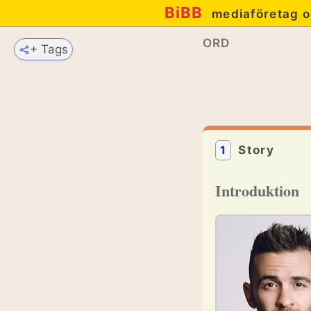
BiBB
mediaföretag o
ORD
+ Tags
1
Story
Introduktion