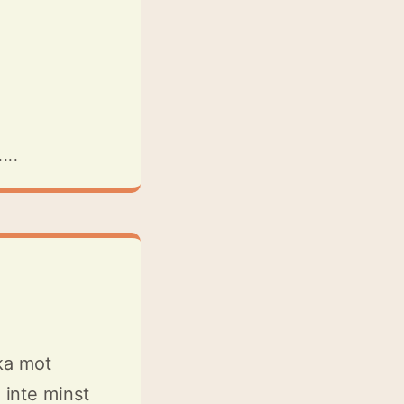
...
ka mot
inte minst