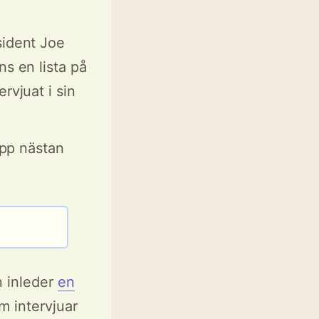
sident Joe
ns en lista på
rvjuat i sin
pp nästan
n inleder
en
m intervjuar