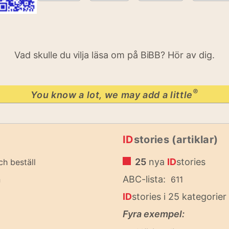
Vad skulle du vilja läsa om på BiBB? Hör av dig.
®
You know a lot, we may add a little
ID
stories (artiklar)
25
nya
ID
stories
ch beställ
n
ABC-lista:
611
ID
stories i 25 kategorier
Fyra exempel: