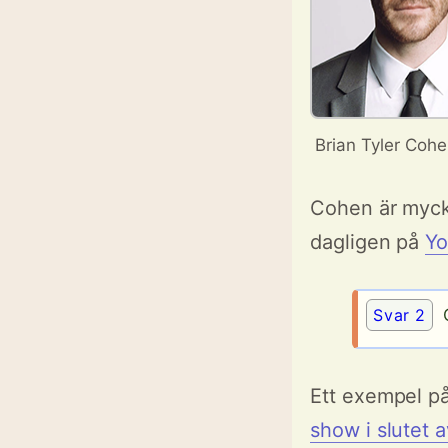
Brian Tyler Coh
Cohen är myck
dagligen på
Y
Svar 2
O
Ett exempel på
show i slutet 