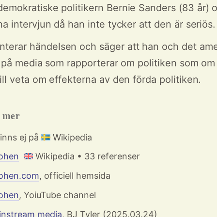
emokratiske politikern Bernie Sanders (83 år) 
a intervjun då han inte tycker att den är seriös.
erar händelsen och säger att han och det ame
ta på media som rapporterar om politiken som om 
ill veta om effekterna av den förda politiken.
h mer
finns ej på
Wikipedia
Cohen
Wikipedia • 33 referenser
Cohen.com
, officiell hemsida
Cohen
, YoiuTube channel
nstream media
, BJ Tyler (2025.03.24)