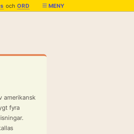
es
och
ORD
MENY
v amerikansk
gt fyra
isningar.
allas