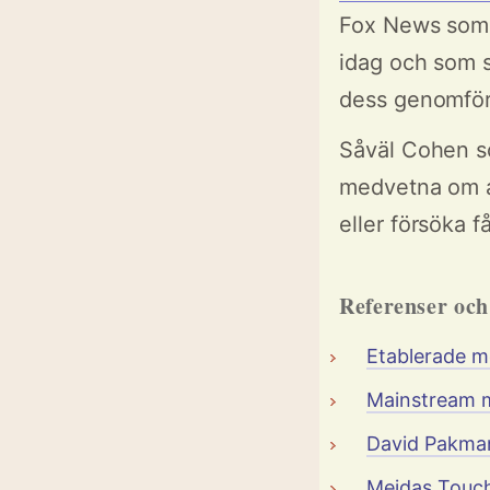
Fox News som 
idag och som 
dess genomfö
Såväl Cohen 
medvetna om at
eller försöka 
Referenser oc
Etablerade m
Mainstream 
David Pakma
Meidas Touc