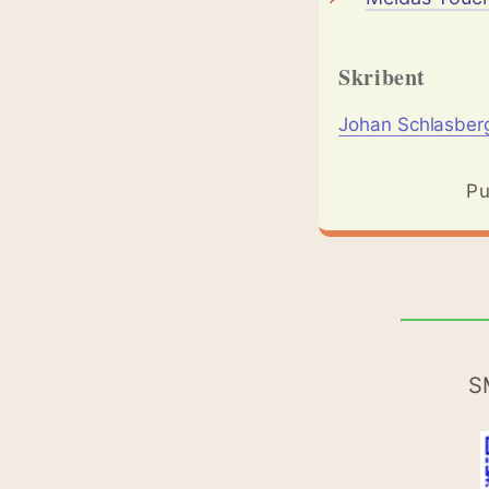
Skribent
Johan Schlasber
Pu
S