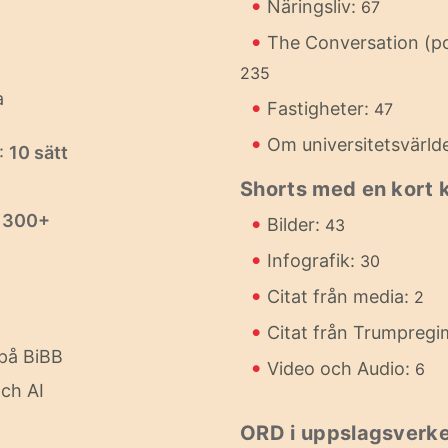
•
Näringsliv:
67
•
The Conversation (p
235
a
•
Fastigheter:
47
•
Om universitetsvärld
:
10 sätt
Shorts med en kort
:
300+
•
Bilder:
43
•
Infografik:
30
•
Citat från media:
2
•
Citat från Trumpreg
på BiBB
•
Video och Audio:
6
ch AI
ORD i uppslagsverke