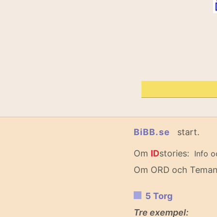
BiBB.se
start.
Om
ID
stories:
Info o
Om ORD och Tema
5 Torg
Tre exempel: