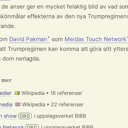
de anser ger en mycket felaktig bild av vad so
skönmålar effekterna av den nya Trumpregimens 
rande.
som
David Pakmanꜜ
som
Meidas Touch Network
t Trumpregimen kan komma att göra sitt ytterst
få dom nerlagda.
h mer
edier
Wikipedia • 16 referenser
media
Wikipedia • 22 referenser
n show
i uppslagsverket BiBB
ORD
h Network
i uppslagsverket BiBB
ORD