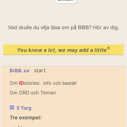
Vad skulle du vilja läsa om på BiBB? Hör av dig.
®
You know a lot, we may add a little
start.
BiBB.se
Om
ID
stories:
Info och beställ
Om ORD och Teman
5 Torg
Tre exempel: