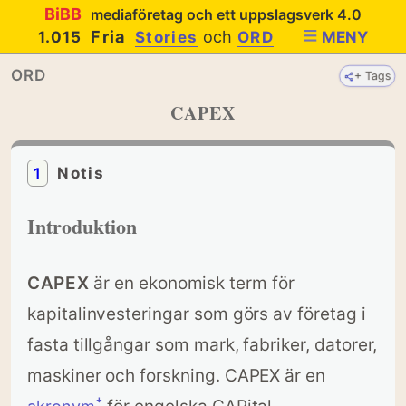
BiBB
mediaföretag och ett uppslagsverk 4.0
Fria
och
1.015
Stories
ORD
MENY
ORD
+ Tags
CAPEX
1
Notis
Introduktion
CAPEX
är en ekonomisk term för
kapitalinvesteringar som görs av företag i
fasta tillgångar som mark, fabriker, datorer,
maskiner och forskning. CAPEX är en