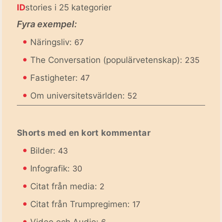
ID
stories i 25 kategorier
Fyra exempel:
•
Näringsliv:
67
•
The Conversation (populärvetenskap):
235
•
Fastigheter:
47
•
Om universitetsvärlden:
52
Shorts med en kort kommentar
•
Bilder:
43
•
Infografik:
30
•
Citat från media:
2
•
Citat från Trumpregimen:
17
•
Video och Audio:
6