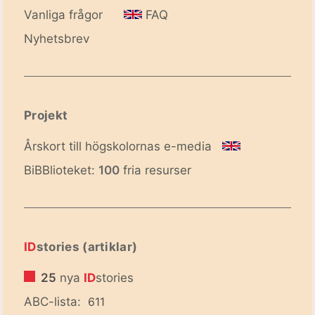
Vanliga frågor
FAQ
Nyhetsbrev
Projekt
Årskort till högskolornas e-media
BiBBlioteket:
100
fria resurser
ID
stories (artiklar)
25
nya
ID
stories
ABC-lista:
611