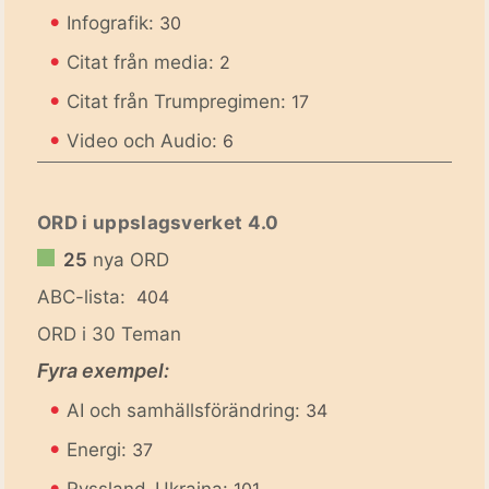
•
Infografik:
30
•
Citat från media:
2
•
Citat från Trumpregimen:
17
•
Video och Audio:
6
ORD i uppslagsverket 4.0
25
nya ORD
ABC-lista:
404
ORD i 30 Teman
Fyra exempel:
•
AI och samhällsförändring:
34
•
Energi:
37
•
Ryssland-Ukraina:
101