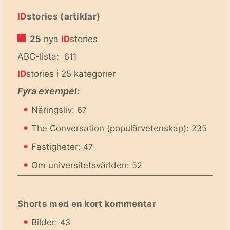
ID
stories (artiklar)
25
nya
ID
stories
ABC-lista:
611
ID
stories i 25 kategorier
Fyra exempel:
•
Näringsliv:
67
•
The Conversation (populärvetenskap):
235
•
Fastigheter:
47
•
Om universitetsvärlden:
52
Shorts med en kort kommentar
•
Bilder:
43