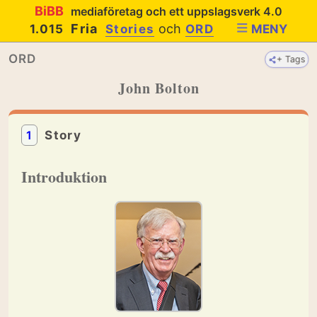
BiBB
mediaföretag och ett uppslagsverk 4.0
Fria
och
1.015
Stories
ORD
MENY
ORD
+ Tags
John Bolton
1
Story
Introduktion