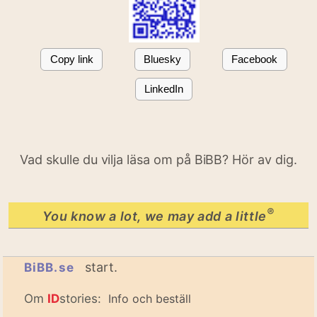
Copy link
Bluesky
Facebook
LinkedIn
Vad skulle du vilja läsa om på BiBB? Hör av dig.
®
You know a lot, we may add a little
start.
BiBB.se
Om
ID
stories:
Info och beställ