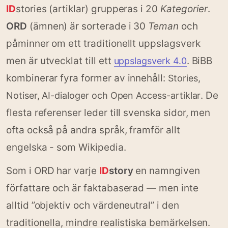
ID
stories (artiklar) grupperas i 20
Kategorier
.
ORD
(ämnen) är sorterade i 30
Teman
och
påminner om ett traditionellt uppslagsverk
men är utvecklat till ett
. BiBB
uppslagsverk 4.0
kombinerar fyra former av innehåll:
Stories,
. De
Notiser, AI-dialoger och Open Access-artiklar
flesta referenser leder till svenska sidor, men
ofta också på andra språk, framför allt
engelska - som Wikipedia.
Som i ORD har varje
ID
story
en namngiven
författare och är faktabaserad — men inte
alltid ”objektiv och värdeneutral” i den
traditionella, mindre realistiska bemärkelsen.