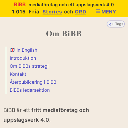
BiBB
mediaföretag och ett uppslagsverk 4.0
Fria
och
1.015
Stories
ORD
MENY
+ Tags
Om BiBB
in English
Introduktion
Om BiBBs strategi
Kontakt
Återpublicering i BiBB
BiBBs ledarsektion
BiBB är ett
fritt mediaföretag och
uppslagsverk 4.0
.