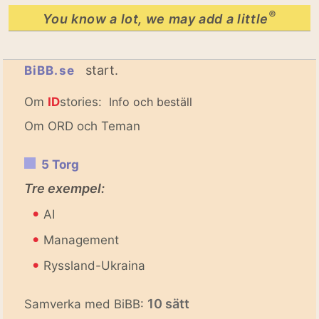
®
You know a lot, we may add a little
start.
BiBB.se
Om
ID
stories:
Info och beställ
Om ORD och Teman
5 Torg
Tre exempel:
•
AI
•
Management
•
Ryssland-Ukraina
10 sätt
Samverka med BiBB: