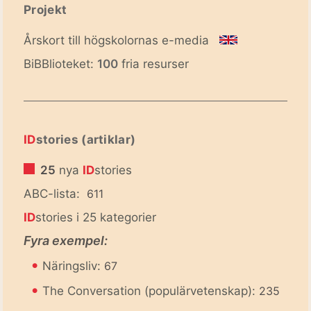
Projekt
Årskort till högskolornas e-media
BiBBlioteket:
100
fria resurser
ID
stories (artiklar)
25
nya
ID
stories
ABC-lista:
611
ID
stories i 25 kategorier
Fyra exempel:
•
Näringsliv:
67
•
The Conversation (populärvetenskap):
235