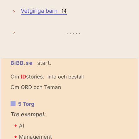
Vetgiriga barn
14
. . . . .
start.
BiBB.se
Om
ID
stories:
Info och beställ
Om ORD och Teman
5 Torg
Tre exempel:
•
AI
•
Management