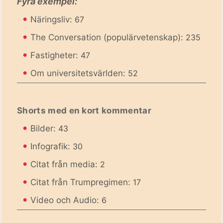
Fyra exempel:
•
Näringsliv:
67
•
The Conversation (populärvetenskap):
235
•
Fastigheter:
47
•
Om universitetsvärlden:
52
Shorts med en kort kommentar
•
Bilder:
43
•
Infografik:
30
•
Citat från media:
2
•
Citat från Trumpregimen:
17
•
Video och Audio:
6