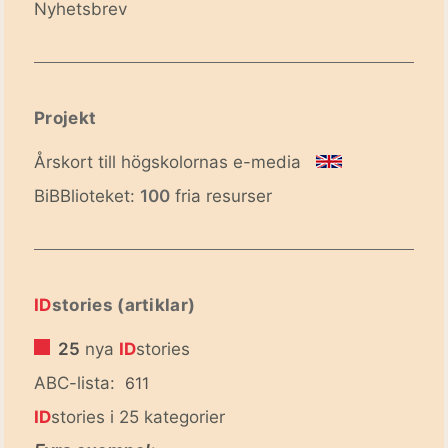
Nyhetsbrev
Projekt
Årskort till högskolornas e-media
BiBBlioteket:
100
fria resurser
ID
stories (artiklar)
25
nya
ID
stories
ABC-lista:
611
ID
stories i 25 kategorier