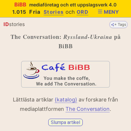
BiBB
mediaföretag och ett uppslagsverk 4.0
Fria
och
1.015
Stories
ORD
MENY
ID
stories
+ Tags
The Conversation:
Ryssland-Ukraina
på
BiBB
Lättlästa artiklar
(katalog)
av forskare från
mediaplattformen
The Conversation
.
Slumpa artikel