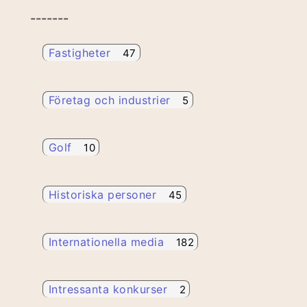
-------
Fastigheter
47
Företag och industrier
5
Golf
10
Historiska personer
45
Internationella media
182
Intressanta konkurser
2