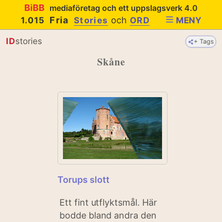
BiBB
mediaföretag och ett uppslagsverk 4.0
Fria
och
1.015
Stories
ORD
MENY
ID
stories
+ Tags
Skåne
Torups slott
Ett fint utflyktsmål. Här
bodde bland andra den