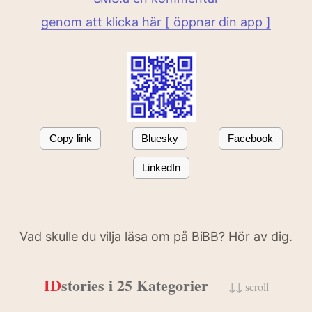
genom att klicka här [ öppnar din app ]
Copy link
Bluesky
Facebook
LinkedIn
Vad skulle du vilja läsa om på BiBB? Hör av dig.
ID
stories i 25 Kategorier
↓↓ scroll