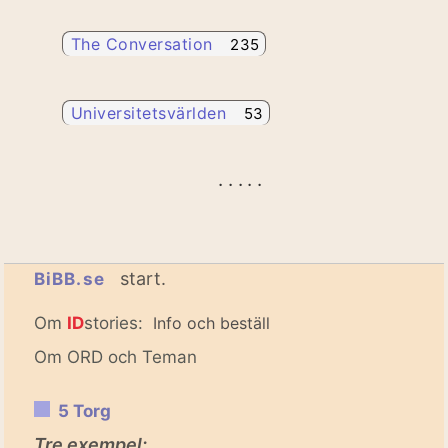
The Conversation
235
Universitetsvärlden
53
. . . . .
start.
BiBB.se
Om
ID
stories:
Info och beställ
Om ORD och Teman
5 Torg
Tre exempel: