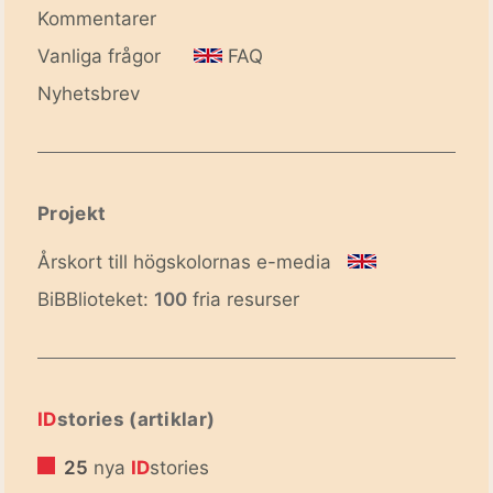
Kommentarer
Vanliga frågor
FAQ
Nyhetsbrev
Projekt
Årskort till högskolornas e-media
BiBBlioteket:
100
fria resurser
ID
stories (artiklar)
25
nya
ID
stories