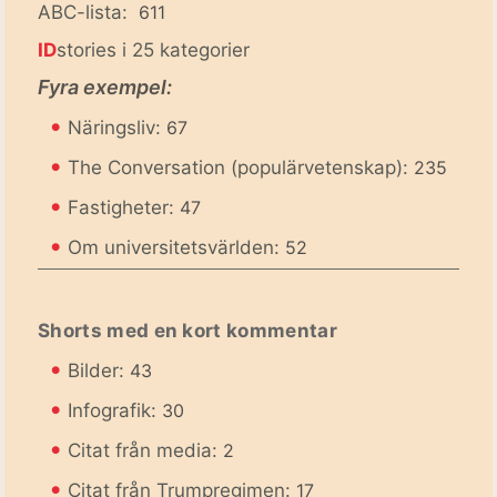
ABC-lista:
611
ID
stories i 25 kategorier
Fyra exempel:
•
Näringsliv:
67
•
The Conversation (populärvetenskap):
235
•
Fastigheter:
47
•
Om universitetsvärlden:
52
Shorts med en kort kommentar
•
Bilder:
43
•
Infografik:
30
•
Citat från media:
2
•
Citat från Trumpregimen:
17