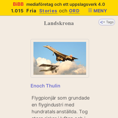
BiBB
mediaföretag och ett uppslagsverk 4.0
Fria
och
1.015
Stories
ORD
MENY
Landskrona
+ Tags
Enoch Thulin
Flygpionjär som grundade
en flygindustri med
hundratals anställda. Tog