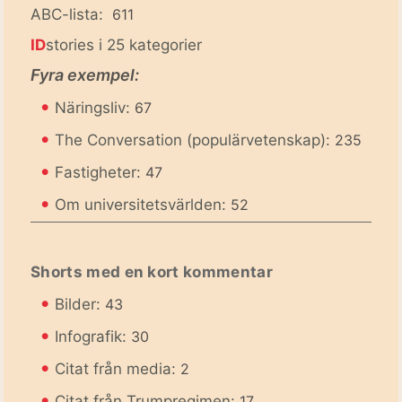
ABC-lista:
611
ID
stories i 25 kategorier
Fyra exempel:
•
Näringsliv:
67
•
The Conversation (populärvetenskap):
235
•
Fastigheter:
47
•
Om universitetsvärlden:
52
Shorts med en kort kommentar
•
Bilder:
43
•
Infografik:
30
•
Citat från media:
2
•
Citat från Trumpregimen:
17