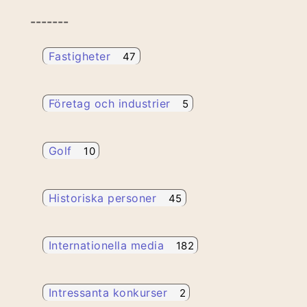
-------
Fastigheter
47
Företag och industrier
5
Golf
10
Historiska personer
45
Internationella media
182
Intressanta konkurser
2