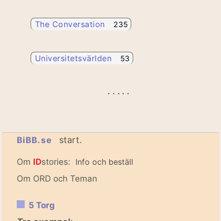
The Conversation
235
Universitetsvärlden
53
. . . . .
start.
BiBB.se
Om
ID
stories:
Info och beställ
Om ORD och Teman
5 Torg