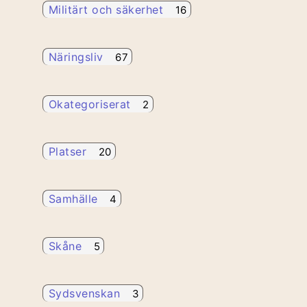
Militärt och säkerhet
16
Näringsliv
67
Okategoriserat
2
Platser
20
Samhälle
4
Skåne
5
Sydsvenskan
3