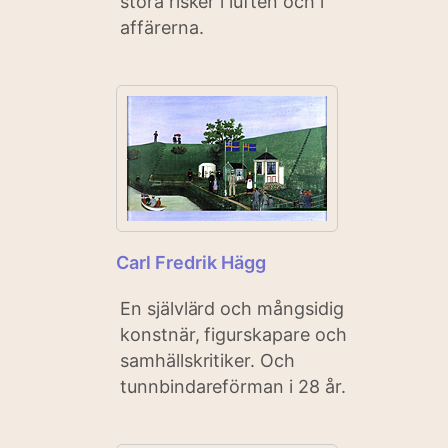
stora risker i luften och i
affärerna.
Carl Fredrik Hägg
En självlärd och mångsidig
konstnär, figurskapare och
samhällskritiker. Och
tunnbindareförman i 28 år.