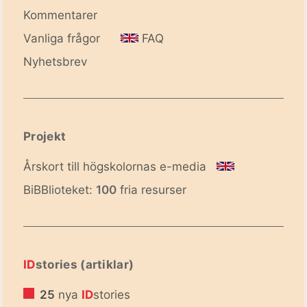
Kommentarer
Vanliga frågor
FAQ
Nyhetsbrev
Projekt
Årskort till högskolornas e-media
BiBBlioteket:
100
fria resurser
ID
stories (artiklar)
25
nya
ID
stories