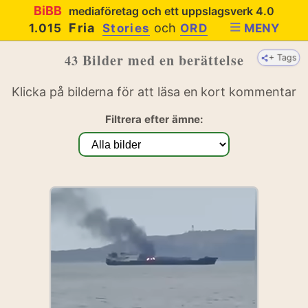
BiBB
mediaföretag och ett uppslagsverk 4.0
Fria
och
1.015
Stories
ORD
MENY
Bilder med en berättelse
43
+ Tags
Klicka på bilderna för att läsa en kort kommentar
Filtrera efter ämne: