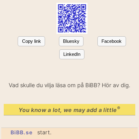
Copy link
Bluesky
Facebook
LinkedIn
Vad skulle du vilja läsa om på BiBB? Hör av dig.
®
You know a lot, we may add a little
start.
BiBB.se