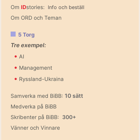
Om
ID
stories:
Info och beställ
Om ORD och Teman
5 Torg
Tre exempel:
•
AI
•
Management
•
Ryssland-Ukraina
10 sätt
Samverka med BiBB:
Medverka på BiBB
Skribenter på BiBB:
300+
Vänner och Vinnare