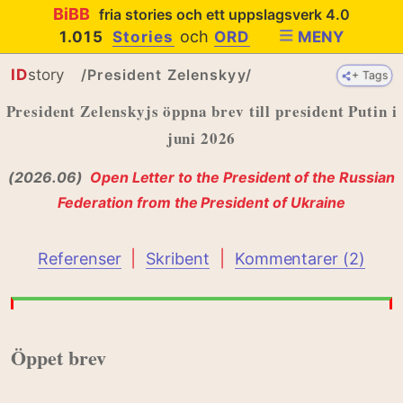
BiBB
fria stories och ett uppslagsverk 4.0
och
1.015
Stories
ORD
MENY
ID
story
/President Zelenskyy/
+ Tags
+ Tags
President Zelenskyjs öppna brev till president Putin i
juni 2026
(2026.06)
Open Letter to the President of the Russian
Federation from the President of Ukraine
|
|
Referenser
Skribent
Kommentarer (2)
Öppet brev