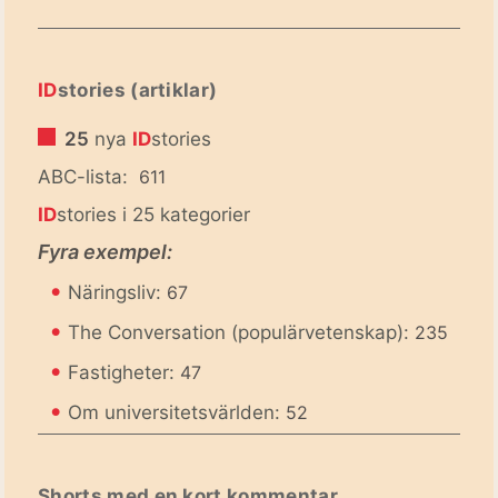
ID
stories (artiklar)
25
nya
ID
stories
ABC-lista:
611
ID
stories i 25 kategorier
Fyra exempel:
•
Näringsliv:
67
•
The Conversation (populärvetenskap):
235
•
Fastigheter:
47
•
Om universitetsvärlden:
52
Shorts med en kort kommentar