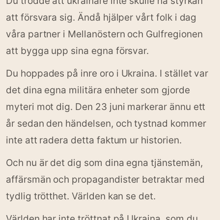
Du trodde att ukrainare inte skulle ha styrkan
att försvara sig. Ändå hjälper vårt folk i dag
våra partner i Mellanöstern och Gulfregionen
att bygga upp sina egna försvar.
Du hoppades på inre oro i Ukraina. I stället var
det dina egna militära enheter som gjorde
myteri mot dig. Den 23 juni markerar ännu ett
år sedan den händelsen, och tystnad kommer
inte att radera detta faktum ur historien.
Och nu är det dig som dina egna tjänstemän,
affärsmän och propagandister betraktar med
tydlig trötthet. Världen kan se det.
Världen har inte tröttnat på Ukraina, som du