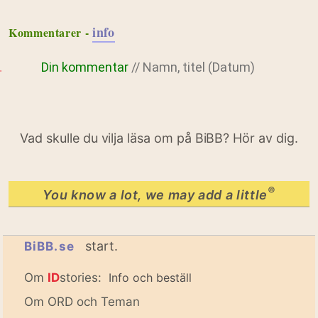
info
Kommentarer -
Din kommentar
// Namn, titel (Datum)
Vad skulle du vilja läsa om på BiBB? Hör av dig.
®
You know a lot, we may add a little
start.
BiBB.se
Om
ID
stories:
Info och beställ
Om ORD och Teman