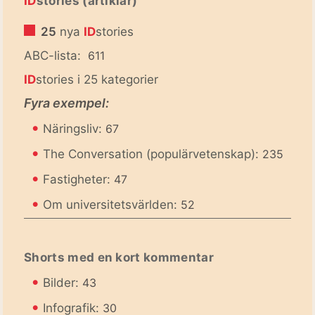
ID
stories (artiklar)
25
nya
ID
stories
ABC-lista:
611
ID
stories i 25 kategorier
Fyra exempel:
•
Näringsliv:
67
•
The Conversation (populärvetenskap):
235
•
Fastigheter:
47
•
Om universitetsvärlden:
52
Shorts med en kort kommentar
•
Bilder:
43
•
Infografik:
30