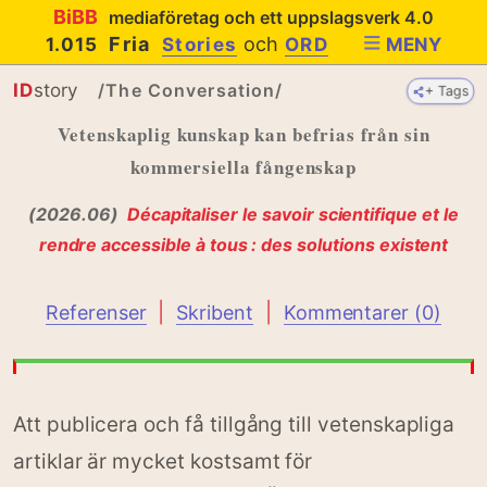
BiBB
mediaföretag och ett uppslagsverk 4.0
Fria
och
1.015
Stories
ORD
MENY
ID
story
/The Conversation/
+ Tags
+ Tags
Vetenskaplig kunskap kan befrias från sin
kommersiella fångenskap
(2026.06)
Décapitaliser le savoir scientifique et le
rendre accessible à tous : des solutions existent
|
|
Referenser
Skribent
Kommentarer (0)
Att publicera och få tillgång till vetenskapliga
artiklar är mycket kostsamt för