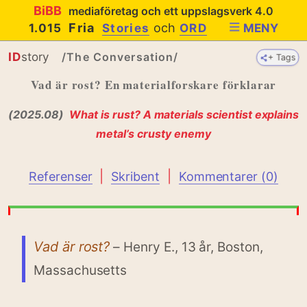
BiBB
mediaföretag och ett uppslagsverk 4.0
Fria
och
1.015
Stories
ORD
MENY
ID
story
/The Conversation/
+ Tags
+ Tags
Vad är rost? En materialforskare förklarar
(2025.08)
What is rust? A materials scientist explains
metal’s crusty enemy
|
|
Referenser
Skribent
Kommentarer (0)
Vad är rost?
– Henry E., 13 år, Boston,
Massachusetts