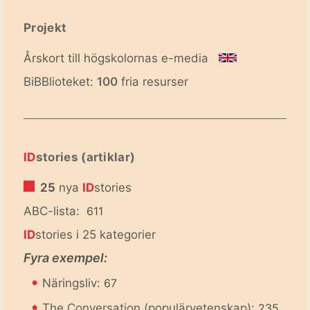
Projekt
Årskort till högskolornas e-media
BiBBlioteket:
100
fria resurser
ID
stories (artiklar)
25
nya
ID
stories
ABC-lista:
611
ID
stories i 25 kategorier
Fyra exempel:
•
Näringsliv:
67
•
The Conversation (populärvetenskap):
235