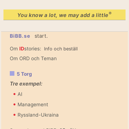
®
You know a lot, we may add a little
start.
BiBB.se
Om
ID
stories:
Info och beställ
Om ORD och Teman
5 Torg
Tre exempel:
•
AI
•
Management
•
Ryssland-Ukraina