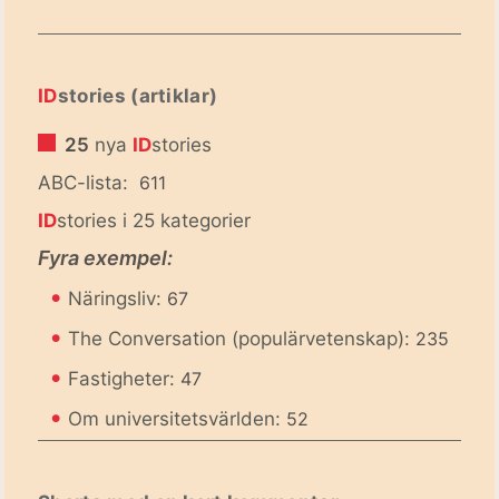
ID
stories (artiklar)
25
nya
ID
stories
ABC-lista:
611
ID
stories i 25 kategorier
Fyra exempel:
•
Näringsliv:
67
•
The Conversation (populärvetenskap):
235
•
Fastigheter:
47
•
Om universitetsvärlden:
52