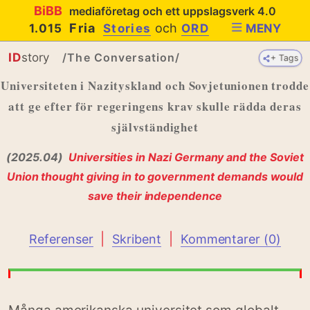
BiBB
mediaföretag och ett uppslagsverk 4.0
Fria
och
1.015
Stories
ORD
MENY
ID
story
/The Conversation/
+ Tags
+ Tags
+ Tags
Universiteten i Nazityskland och Sovjetunionen trodde
att ge efter för regeringens krav skulle rädda deras
självständighet
(2025.04)
Universities in Nazi Germany and the Soviet
Union thought giving in to government demands would
save their independence
|
|
Referenser
Skribent
Kommentarer (0)