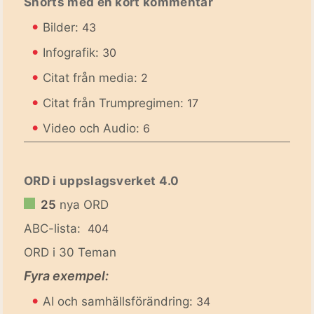
Shorts med en kort kommentar
•
Bilder:
43
•
Infografik:
30
•
Citat från media:
2
•
Citat från Trumpregimen:
17
•
Video och Audio:
6
ORD i uppslagsverket 4.0
25
nya ORD
ABC-lista:
404
ORD i 30 Teman
Fyra exempel:
•
AI och samhällsförändring:
34