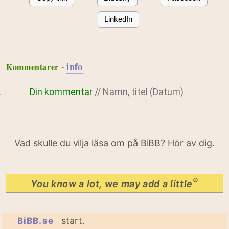
LinkedIn
info
Kommentarer -
Din kommentar
// Namn, titel (Datum)
Vad skulle du vilja läsa om på BiBB? Hör av dig.
®
You know a lot, we may add a little
start.
BiBB.se