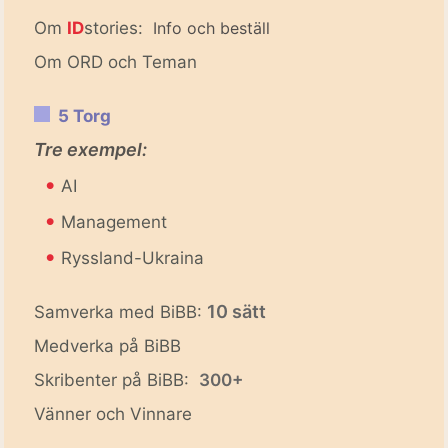
Om
ID
stories:
Info och beställ
Om ORD och Teman
5 Torg
Tre exempel:
•
AI
•
Management
•
Ryssland-Ukraina
10 sätt
Samverka med BiBB:
Medverka på BiBB
Skribenter på BiBB:
300+
Vänner och Vinnare