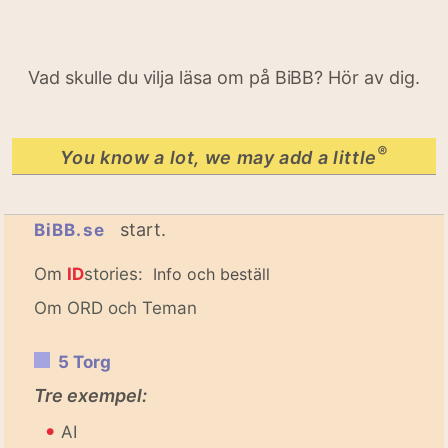
Vad skulle du vilja läsa om på BiBB? Hör av dig.
®
You know a lot, we may add a little
start.
BiBB.se
Om
ID
stories:
Info och beställ
Om ORD och Teman
5 Torg
Tre exempel:
•
AI