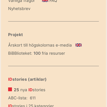
Vanliga frågor
FAQ
Nyhetsbrev
Projekt
Årskort till högskolornas e-media
BiBBlioteket:
100
fria resurser
ID
stories (artiklar)
25
nya
ID
stories
ABC-lista:
611
ID
stories i 25 kategorier