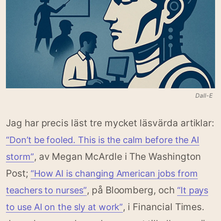
Dall-E
Jag har precis läst tre mycket läsvärda artiklar:
“Don’t be fooled. This is the calm before the AI
, av Megan McArdle i The Washington
storm”
Post;
“How AI is changing American jobs from
, på Bloomberg, och
teachers to nurses”
“It pays
, i Financial Times.
to use AI on the sly at work”