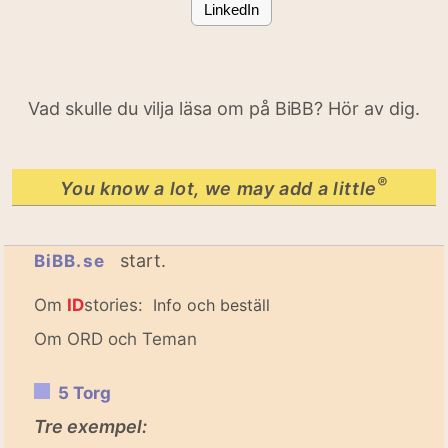
LinkedIn
Vad skulle du vilja läsa om på BiBB? Hör av dig.
®
You know a lot, we may add a little
start.
BiBB.se
Om
ID
stories:
Info och beställ
Om ORD och Teman
5 Torg
Tre exempel: