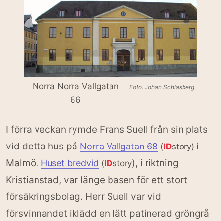
Norra Norra Vallgatan
Foto. Johan Schlasberg
66
I förra veckan rymde Frans Suell från sin plats
vid detta hus på
i
Norra Vallgatan 68
(
ID
story)
Malmö.
), i riktning
Huset bredvid
(
ID
story
Kristianstad, var länge basen för ett stort
försäkringsbolag. Herr Suell var vid
försvinnandet iklädd en lätt patinerad gröngrå