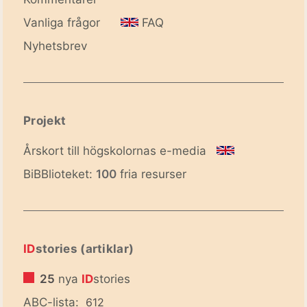
Vanliga frågor
FAQ
Nyhetsbrev
Projekt
Årskort till högskolornas e-media
BiBBlioteket:
100
fria resurser
ID
stories (artiklar)
25
nya
ID
stories
ABC-lista:
612