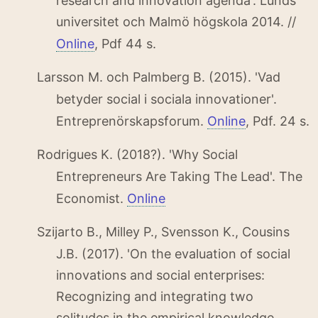
research and innovation agenda'. Lunds
universitet och Malmö högskola 2014. //
Online
, Pdf 44 s.
Larsson M. och Palmberg B. (2015). 'Vad
betyder social i sociala innovationer'.
Entreprenörskapsforum.
Online
, Pdf. 24 s.
Rodrigues K. (2018?). 'Why Social
Entrepreneurs Are Taking The Lead'. The
Economist.
Online
Szijarto B., Milley P., Svensson K., Cousins
J.B. (2017). 'On the evaluation of social
innovations and social enterprises:
Recognizing and integrating two
solitudes in the empirical knowledge