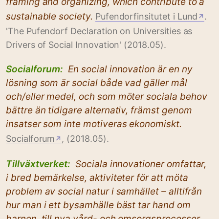
framing and organizing, which contribute to a
sustainable society.
Pufendorfinsitutet i Lund
.
↗
'The Pufendorf Declaration on Universities as
Drivers of Social Innovation' (2018.05).
Socialforum:
En social innovation är en ny
lösning som är social både vad gäller mål
och/eller medel, och som möter sociala behov
bättre än tidigare alternativ, främst genom
insatser som inte motiveras ekonomiskt.
Socialforum
, (2018.05).
↗
Tillväxtverket:
Sociala innovationer omfattar,
i bred bemärkelse, aktiviteter för att möta
problem av social natur i samhället – alltifrån
hur man i ett bysamhälle bäst tar hand om
barnen, till nya vård- och omsorgsprocesser...