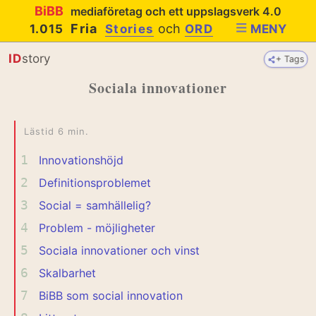
BiBB
mediaföretag och ett uppslagsverk 4.0
Fria
och
1.015
Stories
ORD
MENY
ID
story
+ Tags
+ Tags
Sociala innovationer
Lästid 6 min.
1
Innovationshöjd
2
Definitionsproblemet
3
Social = samhällelig?
4
Problem - möjligheter
5
Sociala innovationer och vinst
6
Skalbarhet
7
BiBB som social innovation