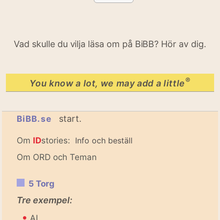
Vad skulle du vilja läsa om på BiBB? Hör av dig.
®
You know a lot, we may add a little
start.
BiBB.se
Om
ID
stories:
Info och beställ
Om ORD och Teman
5 Torg
Tre exempel:
•
AI