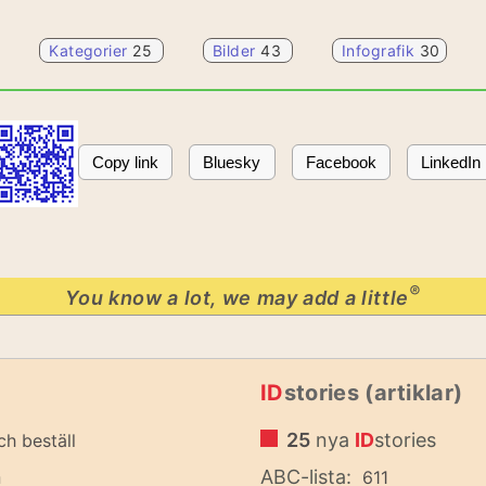
Kategorier
25
Bilder
43
Infografik
30
Copy link
Bluesky
Facebook
LinkedIn
®
You know a lot, we may add a little
ID
stories (artiklar)
25
nya
ID
stories
ch beställ
n
ABC-lista:
611