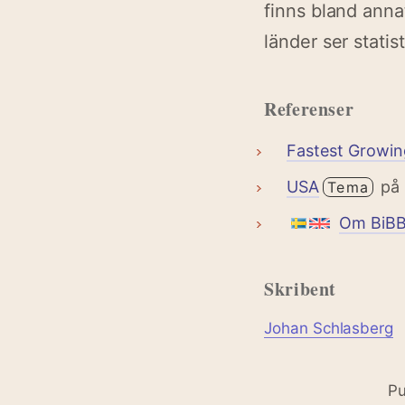
finns bland anna
länder ser statis
Referenser
Fastest Growin
USA
på 
Tema
Om BiB
Skribent
Johan Schlasberg
Pu