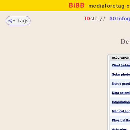
BiBB
mediaföretag o
ID
story /
30 Infog
+ Tags
De