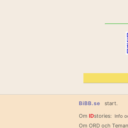
BiBB.se
start.
Om
ID
stories:
Info o
Om ORD och Tema