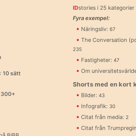
ID
stories i 25 kategorier
Fyra exempel:
•
Näringsliv:
67
•
The Conversation (p
235
a
•
Fastigheter:
47
•
Om universitetsvärld
:
10 sätt
Shorts med en kort
:
300+
•
Bilder:
43
•
Infografik:
30
•
Citat från media:
2
•
Citat från Trumpreg
på BiBB