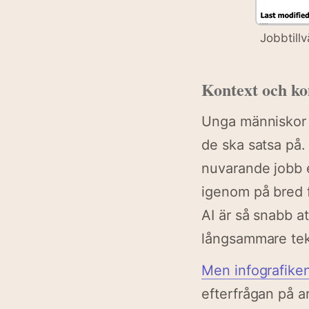
Jobbtillv
Kontext och k
Unga människor i
de ska satsa på.
nuvarande jobb e
igenom på bred 
AI är så snabb a
långsammare tekn
Men infografiken
efterfrågan på ar