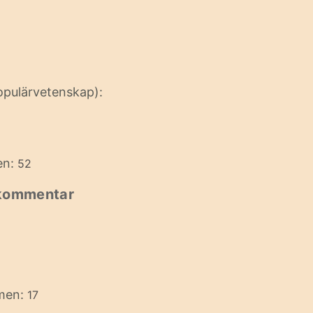
opulärvetenskap):
en:
52
 kommentar
imen:
17