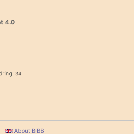
t 4.0
dring:
34
1
About BiBB