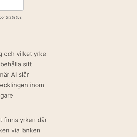
or Statistics
g och vilket yrke
ehålla sitt
när AI slår
vecklingen inom
igare
t finns yrken där
iken via länken