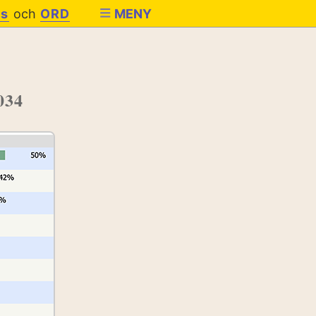
es
och
ORD
MENY
034