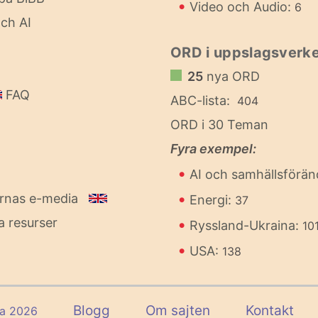
•
Video och Audio:
6
ch AI
ORD i uppslagsverke
25
nya ORD
FAQ
ABC-lista:
404
ORD i 30 Teman
Fyra exempel:
•
AI och samhällsförän
•
ornas e-media
Energi:
37
a resurser
•
Ryssland-Ukraina:
10
•
USA:
138
Blogg
Om sajten
Kontakt
ia 2026