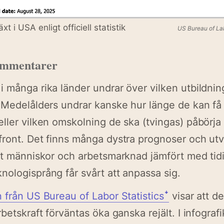
äxt i USA enligt officiell statistik
US Bureau of Lab
ommentarer
 många rika länder undrar över vilken utbildnin
 Medelålders undrar kanske hur länge de kan få b
ller vilken omskolning de ska (tvingas) påbörja 
front. Det finns många dystra prognoser och ut
tt människor och arbetsmarknad jämfört med tid
ologisprång får svårt att anpassa sig.
 från US Bureau of Labor Statisticsꜜ
visar att de
betskraft förväntas öka ganska rejält. I infograf