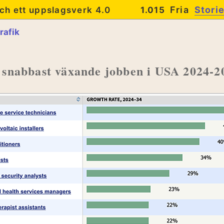
Fria
Stori
ch ett uppslagsverk 4.0
1.015
rafik
 snabbast växande jobben i USA 2024-2