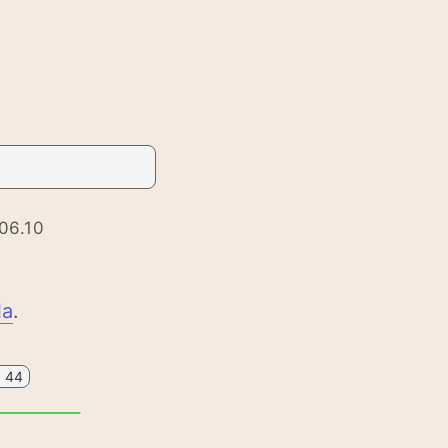
06.10
la
.
ö
44