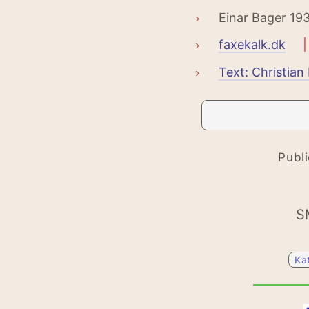
Einar Bager 193
faxekalk.dk
|
Text: Christian
Publ
S
Ka