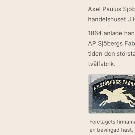
Axel Paulus Sjöb
handelshuset J.
1864 anlade han 
AP Sjöbergs Fab
tiden den störst
tvålfabrik.
Företagets firmam
en bevingad häst,