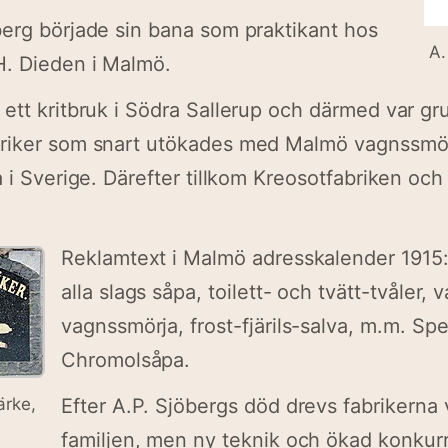
erg började sin bana som praktikant hos
A.
H. Dieden i Malmö.
ett kritbruk i Södra Sallerup och därmed var gru
riker som snart utökades med Malmö vagnssmör
a i Sverige. Därefter tillkom Kreosotfabriken oc
Reklamtext i Malmö adresskalender 1915: 
alla slags såpa, toilett- och tvätt-tvåler,
vagnssmörja, frost-fjärils-salva, m.m. Spec
Chromolsåpa.
ärke,
Efter A.P. Sjöbergs död drevs fabrikerna 
familjen, men ny teknik och ökad konkur