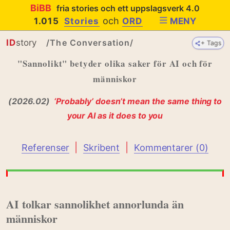
BiBB
fria stories och ett uppslagsverk 4.0
och
1.015
Stories
ORD
MENY
ID
story
/The Conversation/
+ Tags
+ Tags
"Sannolikt" betyder olika saker för AI och för
människor
(2026.02)
‘Probably’ doesn’t mean the same thing to
your AI as it does to you
|
|
Referenser
Skribent
Kommentarer (0)
AI tolkar sannolikhet annorlunda än
människor