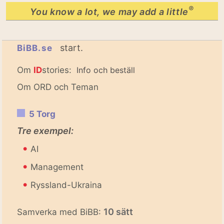
®
You know a lot, we may add a little
start.
BiBB.se
Om
ID
stories:
Info och beställ
Om ORD och Teman
5 Torg
Tre exempel:
•
AI
•
Management
•
Ryssland-Ukraina
10 sätt
Samverka med BiBB: