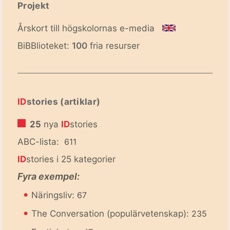
Projekt
Årskort till högskolornas e-media
BiBBlioteket:
100
fria resurser
ID
stories (artiklar)
25
nya
ID
stories
ABC-lista:
611
ID
stories i 25 kategorier
Fyra exempel:
•
Näringsliv:
67
•
The Conversation (populärvetenskap):
235