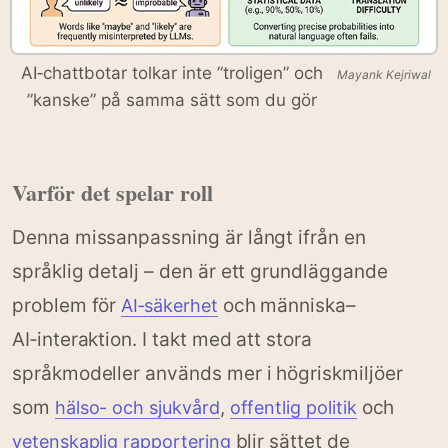
AI‑chattbotar tolkar inte ”troligen” och
Mayank Kejriwal
”kanske” på samma sätt som du gör
Varför det spelar roll
Denna missanpassning är långt ifrån en
språklig detalj – den är ett grundläggande
problem för
och människa–
AI‑säkerhet
AI‑interaktion. I takt med att stora
språkmodeller används mer i högriskmiljöer
som
,
och
hälso- och sjukvård
offentlig politik
blir sättet de
vetenskaplig rapportering