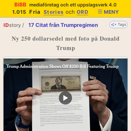
BiBB
mediaföretag och ett uppslagsverk 4.0
Fria
och
1.015
Stories
ORD
MENY
17
Citat från Trumpregimen
ID
story /
+ Tags
Ny 250 dollarsedel med foto på Donald
Trump