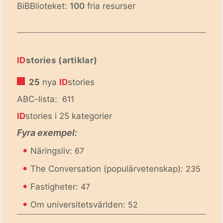
BiBBlioteket:
100
fria resurser
ID
stories (artiklar)
25
nya
ID
stories
ABC-lista:
611
ID
stories i 25 kategorier
Fyra exempel:
•
Näringsliv:
67
•
The Conversation (populärvetenskap):
235
•
Fastigheter:
47
•
Om universitetsvärlden:
52