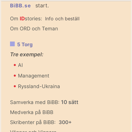
start.
BiBB.se
Om
ID
stories:
Info och beställ
Om ORD och Teman
5 Torg
Tre exempel:
•
AI
•
Management
•
Ryssland-Ukraina
10 sätt
Samverka med BiBB:
Medverka på BiBB
Skribenter på BiBB:
300+