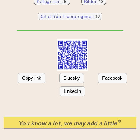
Kategorier
25
Bilder
43
Citat från Trumpregimen
17
Copy link
Bluesky
Facebook
LinkedIn
®
You know a lot, we may add a little