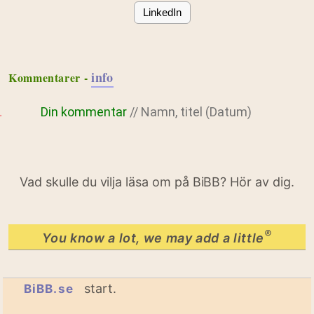
LinkedIn
info
Kommentarer -
Din kommentar
// Namn, titel (Datum)
Vad skulle du vilja läsa om på BiBB? Hör av dig.
®
You know a lot, we may add a little
start.
BiBB.se