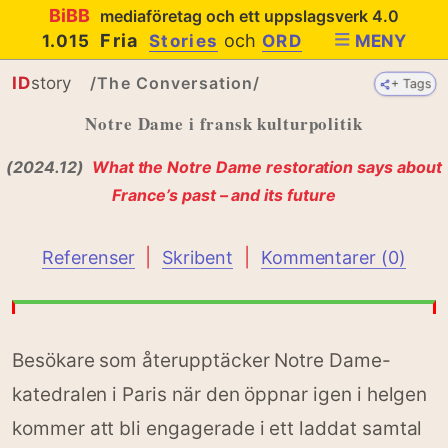
BiBB
mediaföretag och ett uppslagsverk 4.0
Fria
och
1.015
Stories
ORD
MENY
ID
story
/The Conversation/
+ Tags
+ Tags
Notre Dame i fransk kulturpolitik
(2024.12)
What the Notre Dame restoration says about
France’s past – and its future
|
|
Referenser
Skribent
Kommentarer (0)
Besökare som återupptäcker Notre Dame-
katedralen i Paris när den öppnar igen i helgen
kommer att bli engagerade i ett laddat samtal