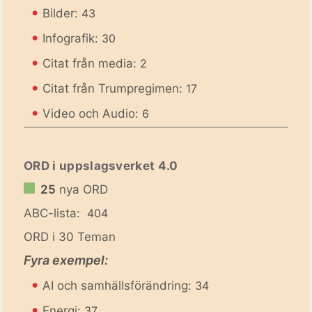
•
Bilder:
43
•
Infografik:
30
•
Citat från media:
2
•
Citat från Trumpregimen:
17
•
Video och Audio:
6
ORD i uppslagsverket 4.0
25
nya ORD
ABC-lista:
404
ORD i 30 Teman
Fyra exempel:
•
AI och samhällsförändring:
34
•
Energi:
37