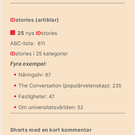
ID
stories (artiklar)
25
nya
ID
stories
ABC-lista:
611
ID
stories i 25 kategorier
Fyra exempel:
•
Näringsliv:
67
•
The Conversation (populärvetenskap):
235
•
Fastigheter:
47
•
Om universitetsvärlden:
52
Shorts med en kort kommentar