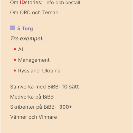
Om
ID
stories:
Info och beställ
Om ORD och Teman
5 Torg
Tre exempel:
•
AI
•
Management
•
Ryssland-Ukraina
10 sätt
Samverka med BiBB:
Medverka på BiBB
Skribenter på BiBB:
300+
Vänner och Vinnare