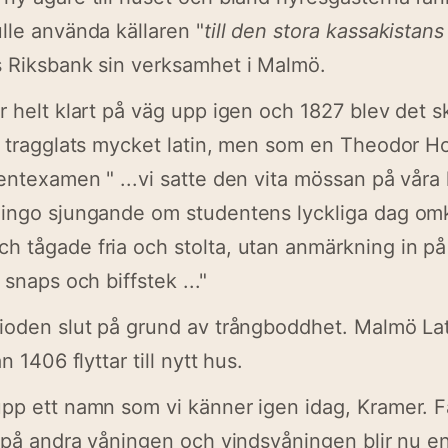
lle använda källaren "
till den stora kassakistans
s Riksbank sin verksamhet i Malmö.
r helt klart på väg upp igen och 1827 blev det s
r tragglats mycket latin, men som en Theodor H
dentexamen "
...vi satte den vita mössan på våra
gingo sjungande om studentens lyckliga dag omk
 tågade fria och stolta, utan anmärkning in på
 snaps och biffstek ...
"
rioden slut på grund av trångboddhet. Malmö La
n 1406 flyttar till nytt hus.
pp ett namn som vi känner igen idag, Kramer. Fa
n på andra våningen och vindsvåningen blir nu en