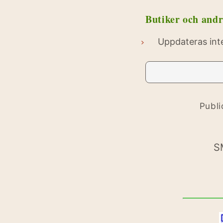
Butiker och andr
Uppdateras int
Publ
S