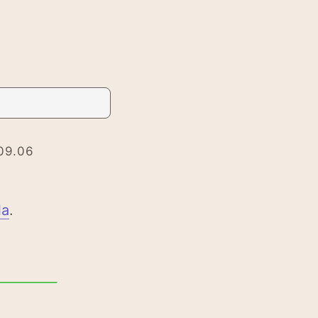
09.06
la
.