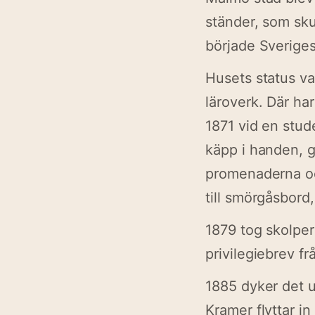
ständer, som sku
började Sverige
Husets status va
läroverk. Där ha
1871 vid en stu
käpp i handen, 
promenaderna och
till smörgåsbord,
1879 tog skolpe
privilegiebrev frå
1885 dyker det u
Kramer flyttar i