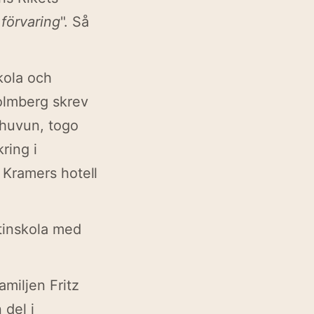
 förvaring
". Så
kola och
olmberg skrev
 huvun, togo
ring i
 Kramers hotell
tinskola med
miljen Fritz
 del i