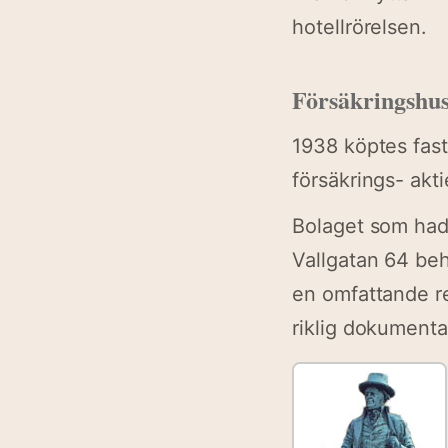
hotellrörelsen.
Försäkringshu
1938 köptes fas
försäkrings- akt
Bolaget som had
Vallgatan 64 be
en omfattande re
riklig dokumenta