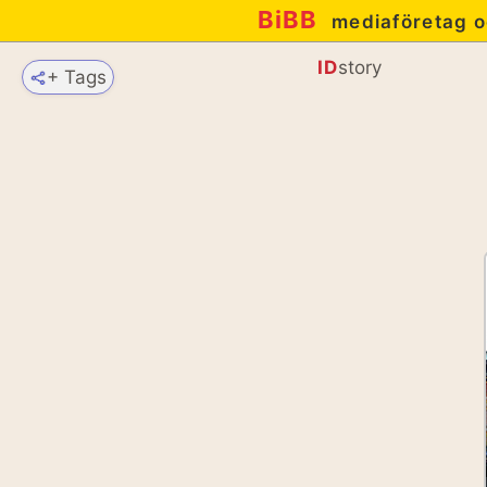
BiBB
mediaföretag o
ID
story
+ Tags