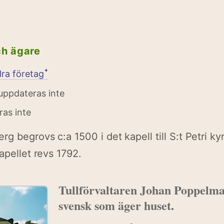
ch ägare
dra företagꜜ
 uppdateras inte
ras inte
rg begrovs c:a 1500 i det kapell till S:t Petri k
apellet revs 1792.
Tullförvaltaren Johan Poppelma
svensk som äger huset.