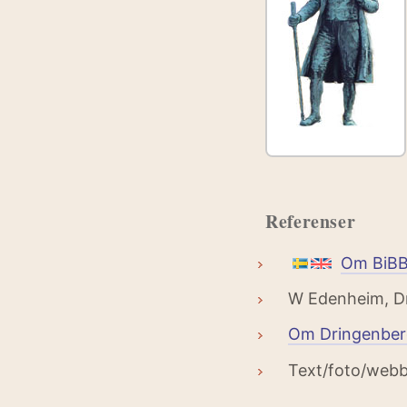
Referenser
Om BiB
W Edenheim, Dr
Om Dringenber
Text/foto/web