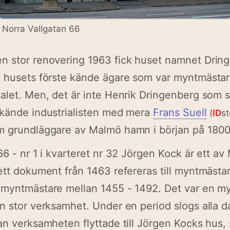
Norra Vallgatan 66
n stor renovering 1963 fick huset namnet Drin
e husets förste kände ägare som var myntmästar
alet. Men, det är inte Henrik Dringenberg som s
 kände industrialisten med mera
Frans Suell
(
ID
st
m grundläggare av Malmö hamn i början på 1800-
66 - nr 1 i kvarteret nr 32 Jörgen Kock är ett av
ett dokument från 1463 refereras till myntmästa
 myntmästare mellan 1455 - 1492. Det var en m
n stor verksamhet. Under en period slogs alla 
an verksamheten flyttade till Jörgen Kocks hus