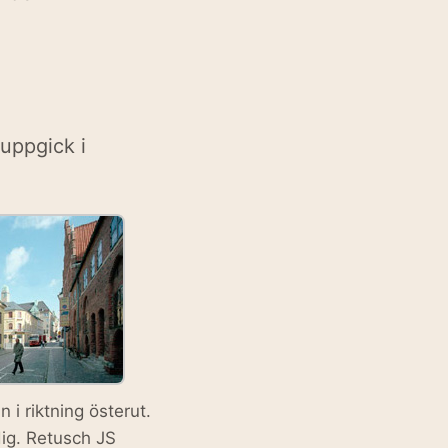
uppgick i
 i riktning österut.
dig. Retusch JS