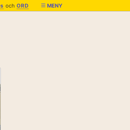
es
och
ORD
MENY