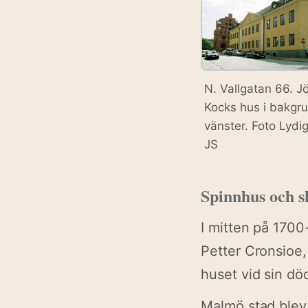
N. Vallgatan 66. J
Kocks hus i bakgru
vänster. Foto Lydi
JS
Spinnhus och s
I mitten på 1700
Petter Cronsioe,
huset vid sin dö
Malmö stad blev 