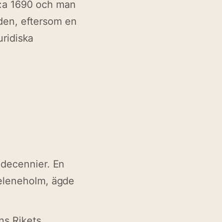
c:a 1690 och man
iden, eftersom en
uridiska
decennier. En
Heleneholm, ägde
ns Rikets