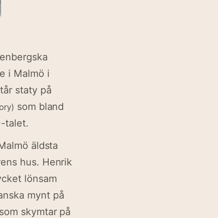
genbergska
e i Malmö i
tår staty på
som bland
ory)
talet.
 Malmö äldsta
rens hus. Henrik
ycket lönsam
danska mynt på
, som skymtar på