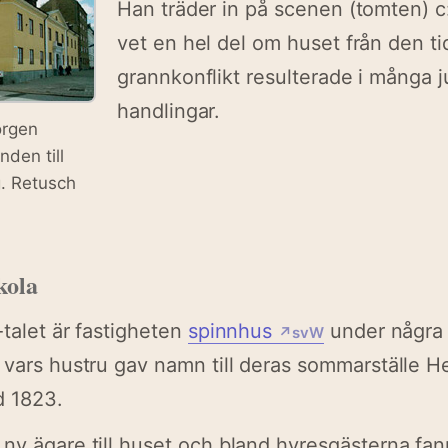
Han träder in på scenen (tomten) 
vet en hel del om huset från den t
grannkonflikt resulterade i många j
handlingar.
örgen
nden till
g. Retusch
kola
-talet är fastigheten
spinnhus
under några 
↗svW
 vars hustru gav namn till deras sommarställe 
d 1823.
ny ägare till huset och bland hyresgästerna fan