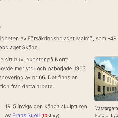
s
tigheten av Försäkringsbolaget Malmö, som -49 
iebolaget Skåne.
e sitt huvudkontor på Norra
hövde mer ytor och påbörjade 1963
novering av nr 66. Det finns en
tion från detta arbete.
1915 invigs den kända skulpturen
Västergatan
av
Frans Suell
.
Foto L. Ly
(
ID
story)