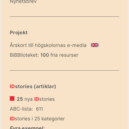
Nyhetsbrev
Projekt
Årskort till högskolornas e-media
BiBBlioteket:
100
fria resurser
ID
stories (artiklar)
25
nya
ID
stories
ABC-lista:
611
ID
stories i 25 kategorier
Fyra exempel: