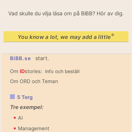
Vad skulle du vilja läsa om på BiBB? Hör av dig.
®
You know a lot, we may add a little
start.
BiBB.se
Om
ID
stories:
Info och beställ
Om ORD och Teman
5 Torg
Tre exempel:
•
AI
•
Management