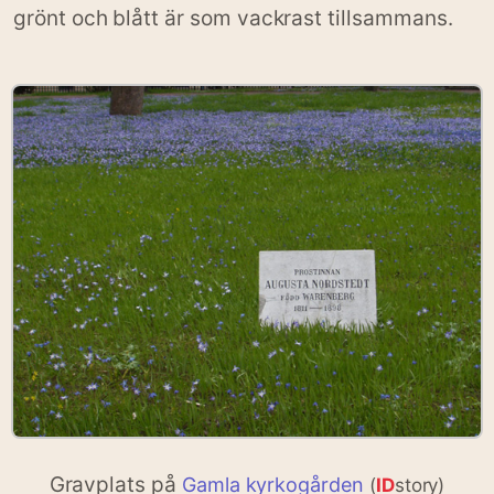
grönt och blått är som vackrast tillsammans.
Gravplats på
Gamla kyrkogården
(
ID
story)