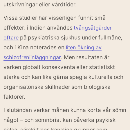
utskrivningar eller vårdtider.
Vissa studier har visserligen funnit små
effekter: i Indien användes
tvångsåtgärder
på psykiatriska sjukhus under fullmåne,
oftare
och i Kina noterades en
liten ökning av
. Men resultaten är
schizofreniinläggningar
varken globalt konsekventa eller statistiskt
starka och kan lika gärna spegla kulturella och
organisatoriska skillnader som biologiska
faktorer.
I slutändan verkar månen kunna korta vår sömn
något – och sömnbrist kan påverka psykisk
hälsa, särskilt hos känsliga grupper som