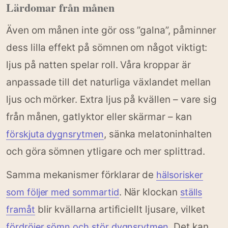
Lärdomar från månen
Även om månen inte gör oss ”galna”, påminner
dess lilla effekt på sömnen om något viktigt:
ljus på natten spelar roll. Våra kroppar är
anpassade till det naturliga växlandet mellan
ljus och mörker. Extra ljus på kvällen – vare sig
från månen, gatlyktor eller skärmar – kan
, sänka melatoninhalten
förskjuta dygnsrytmen
och göra sömnen ytligare och mer splittrad.
Samma mekanismer förklarar de
hälsorisker
. När klockan
som följer med sommartid
ställs
blir kvällarna artificiellt ljusare, vilket
framåt
. Det kan
fördröjer sömn och stör dygnsrytmen