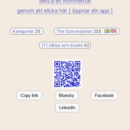
SMS:a en kommentar
genom att klicka här [ öppnar din app ]
Kategorier
25
The Conversation
235
(T) Hälsa och livsstil
42
Copy link
Bluesky
Facebook
LinkedIn