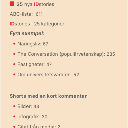
25
nya
ID
stories
ABC-lista:
611
ID
stories i 25 kategorier
Fyra exempel:
•
Näringsliv:
67
•
The Conversation (populärvetenskap):
235
•
Fastigheter:
47
•
Om universitetsvärlden:
52
Shorts med en kort kommentar
•
Bilder:
43
•
Infografik:
30
•
Citat från media:
2