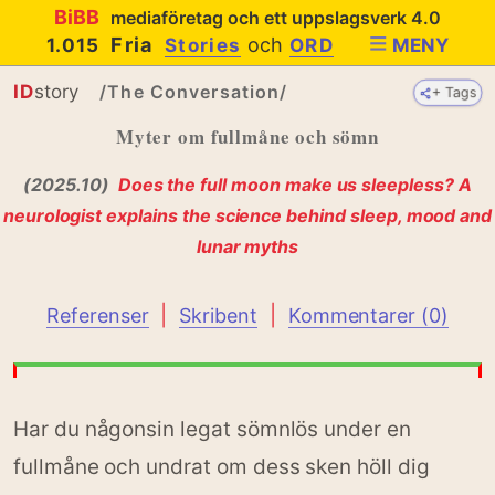
BiBB
mediaföretag och ett uppslagsverk 4.0
Fria
och
1.015
Stories
ORD
MENY
ID
story
/The Conversation/
+ Tags
+ Tags
Myter om fullmåne och sömn
(2025.10)
Does the full moon make us sleepless? A
neurologist explains the science behind sleep, mood and
lunar myths
|
|
Referenser
Skribent
Kommentarer (0)
Har du någonsin legat sömnlös under en
fullmåne och undrat om dess sken höll dig