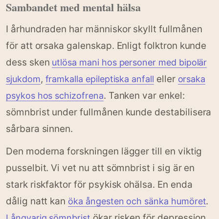
Sambandet med mental hälsa
I århundraden har människor skyllt fullmånen
för att orsaka galenskap. Enligt folktron kunde
dess sken
utlösa mani hos personer med bipolär
,
eller
sjukdom
framkalla epileptiska anfall
orsaka
. Tanken var enkel:
psykos hos schizofrena
sömnbrist under fullmånen kunde destabilisera
sårbara sinnen.
Den moderna forskningen lägger till en viktig
pusselbit. Vi vet nu att sömnbrist i sig är en
stark riskfaktor för psykisk ohälsa. En enda
dålig natt kan
.
öka ångesten och sänka humöret
ökar risken för depression,
Långvarig sömnbrist