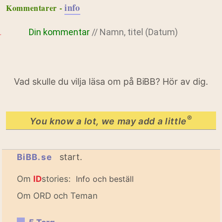
info
Kommentarer -
Din kommentar
// Namn, titel (Datum)
Vad skulle du vilja läsa om på BiBB? Hör av dig.
®
You know a lot, we may add a little
start.
BiBB.se
Om
ID
stories:
Info och beställ
Om ORD och Teman