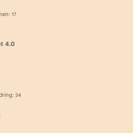
imen:
17
t 4.0
dring:
34
1