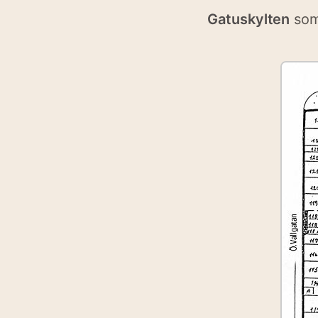
Gatuskylten
som 