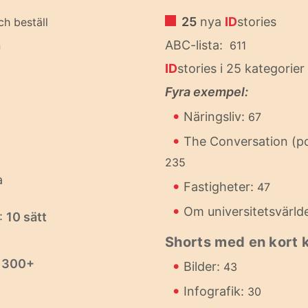
25
nya
ID
stories
ch beställ
n
ABC-lista:
611
ID
stories i 25 kategorier
Fyra exempel:
•
Näringsliv:
67
•
The Conversation (p
235
a
•
Fastigheter:
47
•
Om universitetsvärld
:
10 sätt
Shorts med en kort
:
300+
•
Bilder:
43
•
Infografik:
30