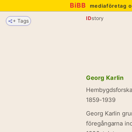
BiBB
mediaföretag o
ID
story
+ Tags
Georg Karlin
Hembygdsforska
1859-1939
Georg Karlin gr
föregångarna in