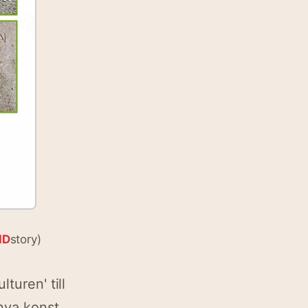
ID
story)
turen' till
nya konst.