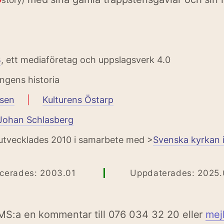
D
story)
B
, ett mediaföretag och uppslagsverk 4.0
ingens historia
sen
|
Kulturens Östarp
Johan Schlasberg
 utvecklades 2010 i samarbete med >
Svenska kyrkan 
icerades: 2003.01
Uppdaterades: 2025.
MS:a en kommentar till 076 034 32 20 eller
mej