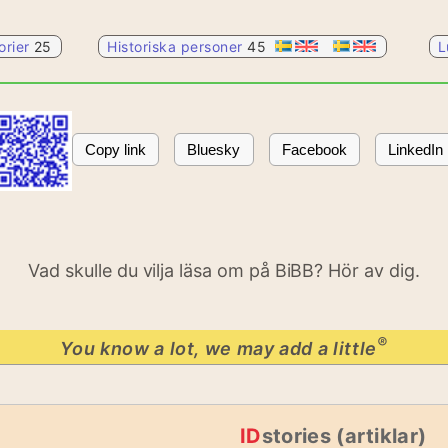
orier
25
Historiska personer
45
L
Copy link
Bluesky
Facebook
LinkedIn
Vad skulle du vilja läsa om på BiBB? Hör av dig.
®
You know a lot, we may add a little
ID
stories (artiklar)