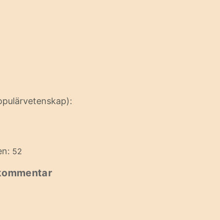
opulärvetenskap):
en:
52
 kommentar