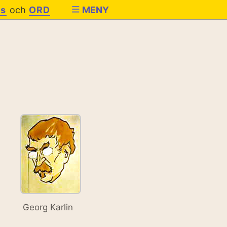
es
och
ORD
MENY
Georg Karlin