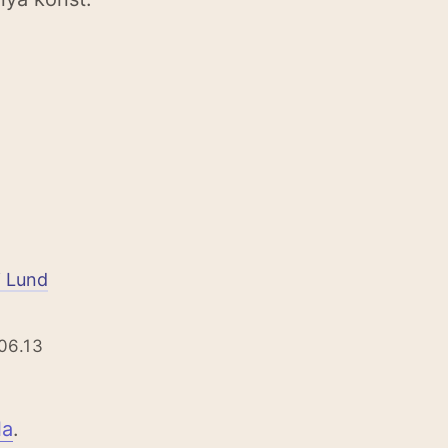
i Lund
06.13
la
.