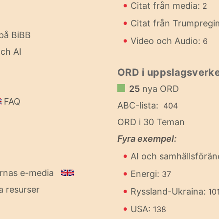
•
Citat från media:
2
•
Citat från Trumpreg
på BiBB
•
Video och Audio:
6
ch AI
ORD i uppslagsverke
25
nya ORD
FAQ
ABC-lista:
404
ORD i 30 Teman
Fyra exempel:
•
AI och samhällsförän
•
ornas e-media
Energi:
37
a resurser
•
Ryssland-Ukraina:
10
•
USA:
138