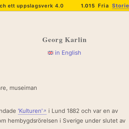
Fria
Stori
ch ett uppslagsverk 4.0
1.015
Georg Karlin
in English
re, museiman
undade
'Kulturen'
i Lund 1882 och var en av
↗
om hembygdsrörelsen i Sverige under slutet av