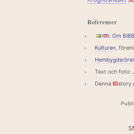
(
I
Referenser
Om BiB
Kulturen
, fören
Hembygdsrörel
Text och foto:
Denna
ID
story
Publ
S