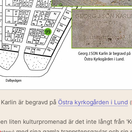
Karlin är begravd på
Östra kyrkogården i Lund
(
n liten kulturpromenad är det inte långt från 'Kul
med sina gamla trappstensgavlar och sin 