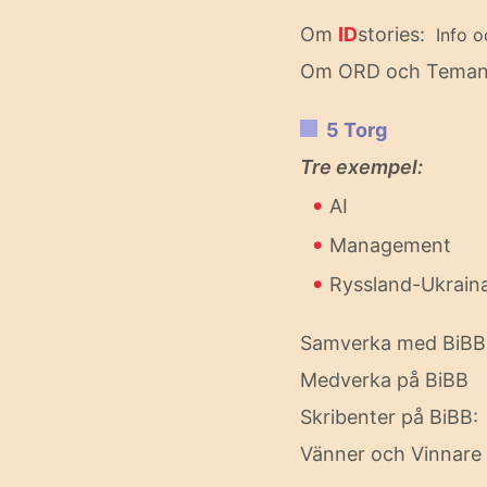
Om
ID
stories:
Info o
Om ORD och Tema
5 Torg
Tre exempel:
•
AI
•
Management
•
Ryssland-Ukrain
Samverka med BiBB
Medverka på BiBB
Skribenter på BiBB
Vänner och Vinnare