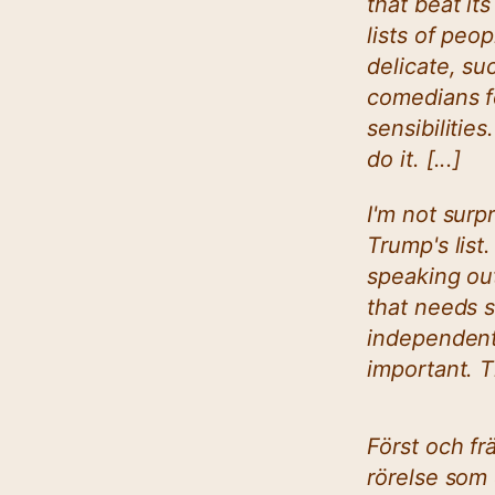
that beat it
lists of peo
delicate, su
comedians for
sensibilitie
do it. [...]
I'm not surpr
Trump's list
speaking ou
that needs 
independent
important. T
Först och frä
rörelse som 