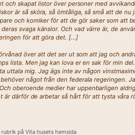
et och skapat listor över personer med avvikande
kor är så sköra, så ömtåliga, så små att de nu 
pare och komiker för att de gör saker som att b
 deras svaga känslor. Och vad värre är, de anv
ringen för att göra det. [...]
förvånad över att det ser ut som att jag och andr
ps lista. Men jag kan lova er en sak för min de
luta uttala mig. Jag ägs inte av någon vinstmaxi
 behöver något från den federala regeringen. J
Och oberoende medier har uppenbarligen aldrig 
t är därför de arbetar så hårt för att tysta våra r
rubrik på Vita husets hemsida