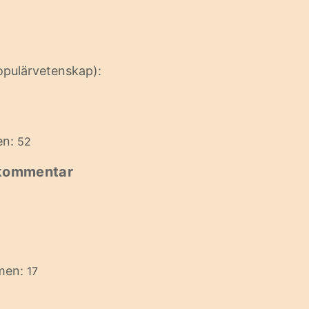
opulärvetenskap):
en:
52
 kommentar
imen:
17