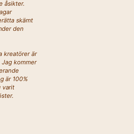
 åsikter.
jagar
erätta skämt
änder den
a kreatörer är
l. Jag kommer
merande
ag är 100%
varit
öster.