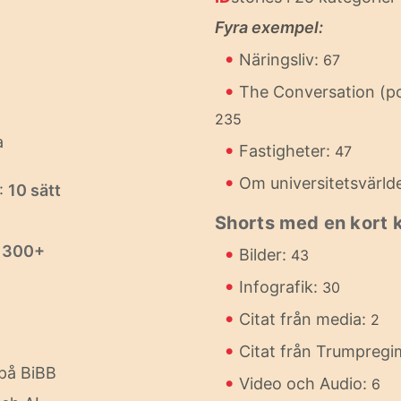
Fyra exempel:
•
Näringsliv:
67
•
The Conversation (p
235
a
•
Fastigheter:
47
•
Om universitetsvärld
:
10 sätt
Shorts med en kort
:
300+
•
Bilder:
43
•
Infografik:
30
•
Citat från media:
2
•
Citat från Trumpreg
på BiBB
•
Video och Audio:
6