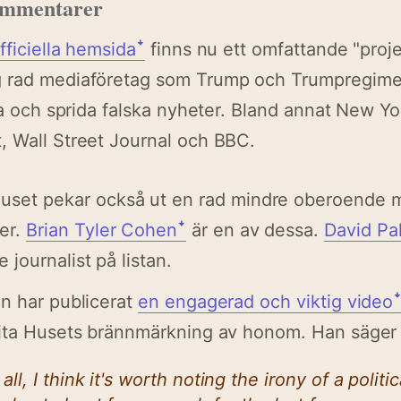
ommentarer
fficiella hemsidaꜜ
finns nu ett omfattande "proj
 rad mediaföretag som Trump och Trumpregimen
iga och sprida falska nyheter. Bland annat New Y
, Wall Street Journal och BBC.
Huset pekar också ut en rad mindre oberoende 
ter.
Brian Tyler Cohenꜜ
är en av dessa.
David P
journalist på listan.
n har publicerat
en engagerad och viktig video
ita Husets brännmärkning av honom. Han säger b
 all, I think it's worth noting the irony of a poli