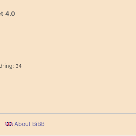
t 4.0
dring:
34
1
About BiBB