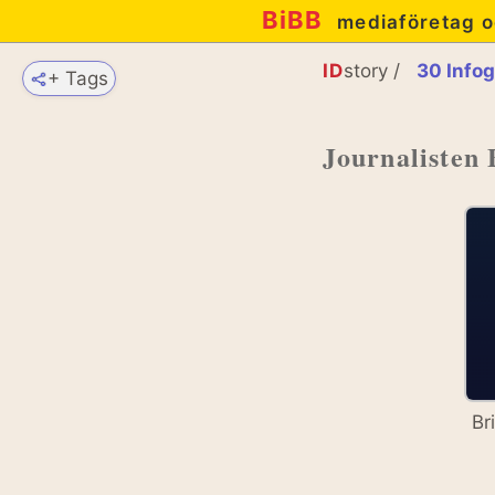
BiBB
mediaföretag o
ID
story /
30 Infog
+ Tags
Journalisten 
Br