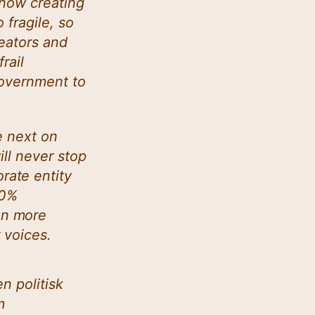
 now creating
 fragile, so
reators and
rail
government to
re next on
ill never stop
rate entity
00%
en more
 voices.
en politisk
m