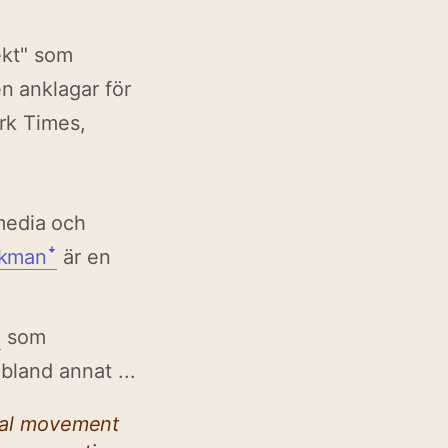
ekt" som
 anklagar för
ork Times,
media och
akmanꜜ
är en
ꜜ
som
land annat ...
tical movement