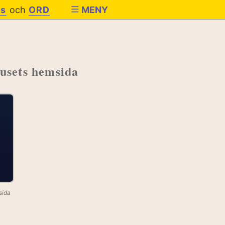
es
och
ORD
MENY
Husets hemsida
sida