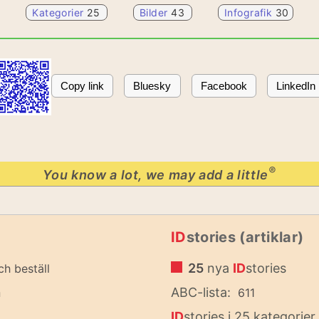
Kategorier
25
Bilder
43
Infografik
30
Copy link
Bluesky
Facebook
LinkedIn
®
You know a lot, we may add a little
ID
stories (artiklar)
25
nya
ID
stories
ch beställ
n
ABC-lista:
611
ID
stories i 25 kategorier