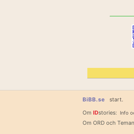
BiBB.se
start.
Om
ID
stories:
Info o
Om ORD och Tema