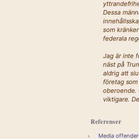
yttrandefrih
Dessa männis
innehållsska
som kränker
federala rege
Jag är inte 
näst på Trum
aldrig att s
företag som
oberoende. 
viktigare. De
Referenser
Media offender