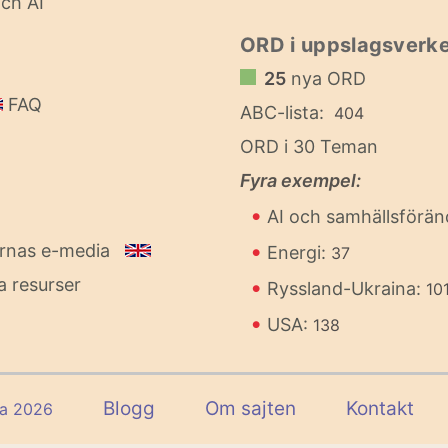
ch AI
ORD i uppslagsverke
25
nya ORD
FAQ
ABC-lista:
404
ORD i 30 Teman
Fyra exempel:
•
AI och samhällsförän
•
ornas e-media
Energi:
37
a resurser
•
Ryssland-Ukraina:
10
•
USA:
138
Blogg
Om sajten
Kontakt
ia 2026