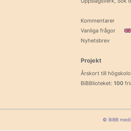
Uppslagsverk, Sök o
Kommentarer
Vanliga frågor
Nyhetsbrev
Projekt
Årskort till högskol
BiBBlioteket:
100
fri
© BiBB med