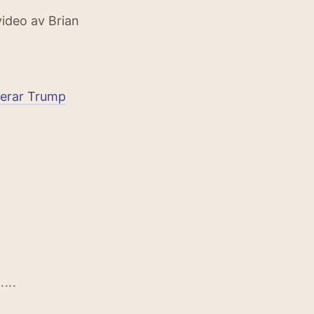
video av Brian
serar Trump
...