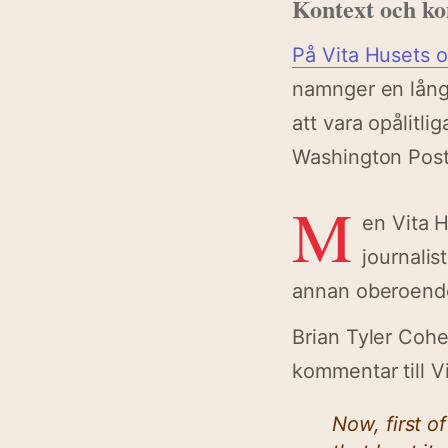
Kontext och k
På Vita Husets o
namnger en lång
att vara opålitl
Washington Post
M
en Vita 
journalis
annan oberoende 
Brian Tyler Cohe
kommentar till V
Now, first of