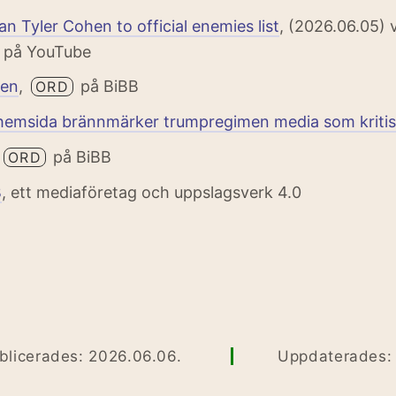
n Tyler Cohen to official enemies list
, (2026.06.05) 
 på YouTube
hen
,
på BiBB
ORD
 hemsida brännmärker trumpregimen media som kriti
på BiBB
ORD
B
, ett mediaföretag och uppslagsverk 4.0
blicerades: 2026.06.06.
Uppdaterades: .