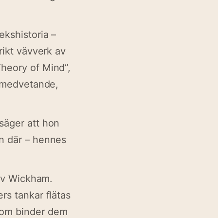
ekshistoria –
rikt vävverk av
Theory of Mind”,
t medvetande,
säger att hon
an där – hennes
 av Wickham.
rs tankar flätas
som binder dem