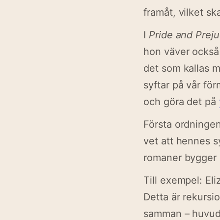
framåt, vilket sk
I
Pride and Prej
hon väver också i
det som kallas m
syftar på vår fö
och göra det på
Första ordningen
vet att hennes s
romaner bygger o
Till exempel: Eli
Detta är rekursi
samman – huvudp