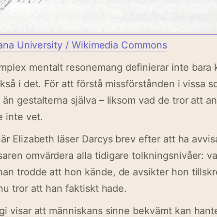
ndiana University / Wikimedia Commons
mplex mentalt resonemang definierar inte bara 
kså i det. För att förstå missförstånden i vissa 
 än gestalterna själva – liksom vad de tror att a
e inte vet.
när Elizabeth läser Darcys brev efter att ha avv
aren omvärdera alla tidigare tolkningsnivåer: v
an trodde att hon kände, de avsikter hon tills
u tror att han faktiskt hade.
gi visar att människans sinne bekvämt kan hante