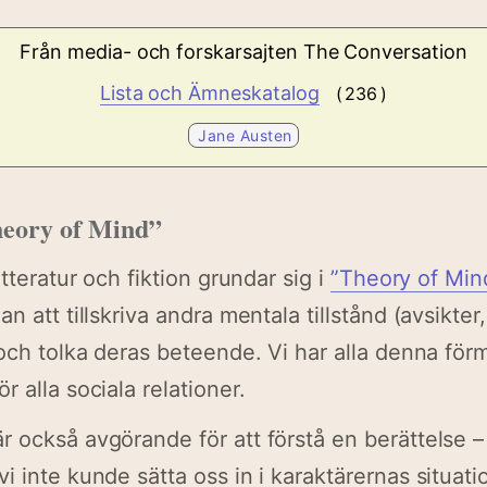
Från media- och forskarsajten
The Conversation
Lista och Ämneskatalog
( 236 )
Jane Austen
heory of Mind”
itteratur och fiktion grundar sig i
”Theory of Min
n att tillskriva andra mentala tillstånd (avsikter
 och tolka deras beteende. Vi har alla denna för
 alla sociala relationer.
 också avgörande för att förstå en berättelse – 
i inte kunde sätta oss in i karaktärernas situat