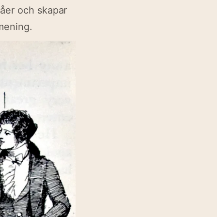
våer och skapar
mening.