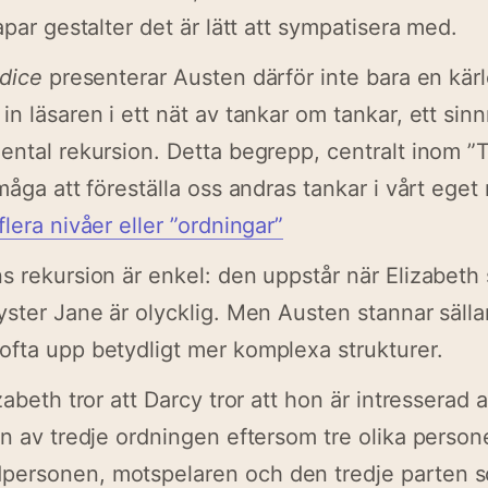
apar gestalter det är lätt att sympatisera med.
udice
presenterar Austen därför inte bara en kärl
n läsaren i ett nät av tankar om tankar, ett sinn
ental rekursion. Detta begrepp, centralt inom ”
rmåga att föreställa oss andras tankar i vårt ege
flera nivåer eller ”ordningar”
s rekursion är enkel: den uppstår när Elizabeth 
yster Jane är olycklig. Men Austen stannar säll
fta upp betydligt mer komplexa strukturer.
zabeth tror att Darcy tror att hon är intresserad
on av tredje ordningen eftersom tre olika persone
ersonen, motspelaren och den tredje parten 