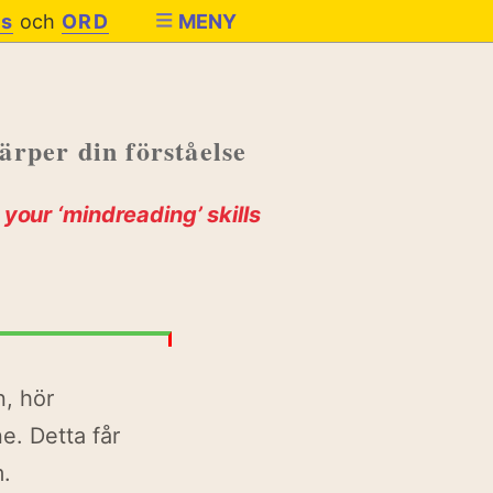
es
och
ORD
MENY
ärper din förståelse
your ‘mindreading’ skills
, hör
e. Detta får
m.