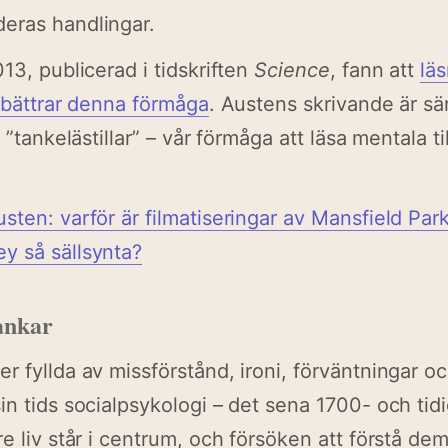
eras handlingar.
13, publicerad i tidskriften
Science
, fann att
lä
örbättrar denna förmåga
. Austens skrivande är sär
a ”tankelästillar” – vår förmåga att läsa mentala t
sten: varför är filmatiseringar av Mansfield Par
y så sällsynta?
ankar
r fyllda av missförstånd, ironi, förväntningar oc
in tids socialpsykologi – det sena 1700- och tid
e liv står i centrum, och försöken att förstå dem