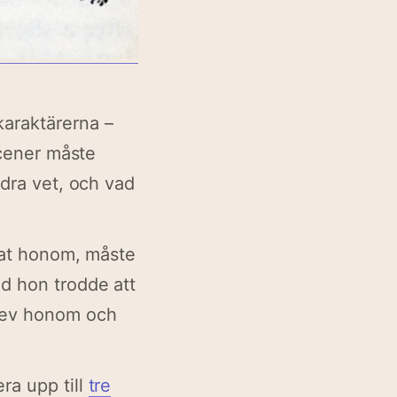
karaktärerna –
scener måste
ndra vet, och vad
isat honom, måste
ad hon trodde att
krev honom och
ra upp till
tre