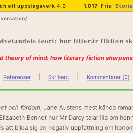
Fria
Stori
ch ett uppslagsverk 4.0
1.017
versation/
vetandets teori: hur litterär fiktion sk
theory of mind: how literary fiction sharpens 
|
|
Referenser
Skribent
Kommentarer (0)
het och fördom
, Jane Austens mest kända roman
izabeth Bennet hur Mr Darcy talar illa om henn
is att bilda sig en negativ uppfattning om hono