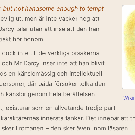
e; but not handsome enough to tempt
revlig ut, men är inte vacker nog att
Darcy talar utan att inse att den han
ktiskt hör honom.
dock inte till de verkliga orsakerna
och Mr Darcy inser inte att han blivit
eds en känslomässig och intellektuell
personer, där båda försöker tolka den
h känslor genom hela berättelsen.
Wik
, existerar som en allvetande tredje part
 karaktärernas innersta tankar. Det innebär att 
a sker i romanen – den sker även inom läsaren.