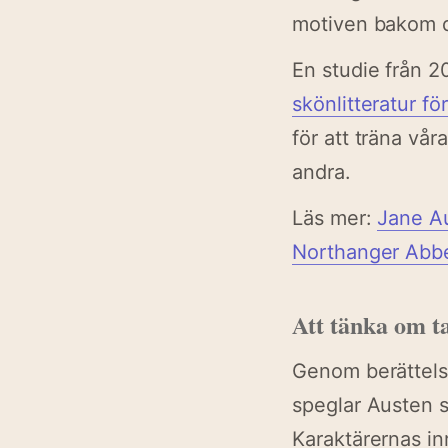
motiven bakom d
En studie från 20
skönlitteratur f
för att träna vår
andra.
Läs mer:
Jane Au
Northanger Abbe
Att tänka om t
Genom berättelse
speglar Austen s
Karaktärernas inr