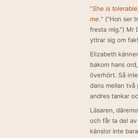
”
She is tolerabl
me.
” ("Hon ser t
fresta mig.") Mr 
yttrar sig om fa
Elizabeth känner 
bakom hans ord, 
överhört. Så inl
dans mellan två 
andres tankar oc
Läsaren, däremot
och får ta del av
känslor inte bar