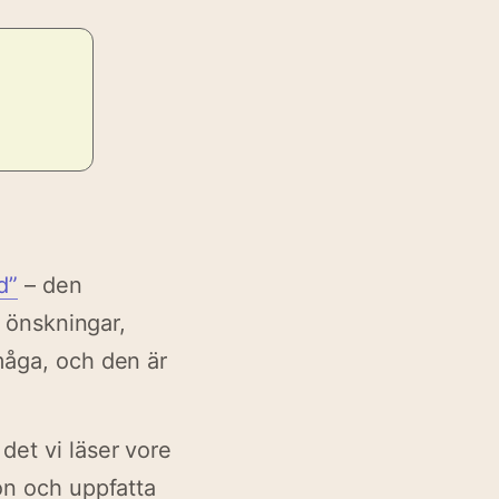
d”
– den
, önskningar,
måga, och den är
det vi läser vore
ion och uppfatta