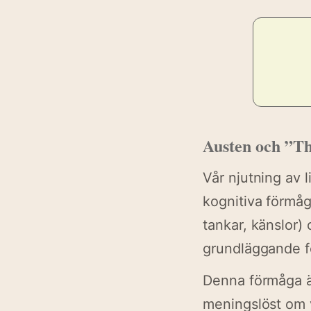
Austen och ”T
Vår njutning av l
kognitiva förmåga
tankar, känslor)
grundläggande för
Denna förmåga är
meningslöst om v