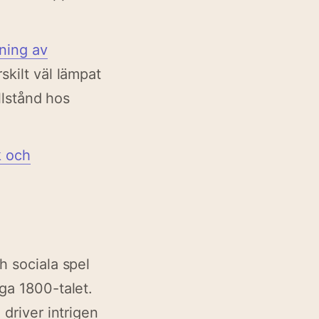
sning av
skilt väl lämpat
illstånd hos
k och
h sociala spel
iga 1800-talet.
 driver intrigen