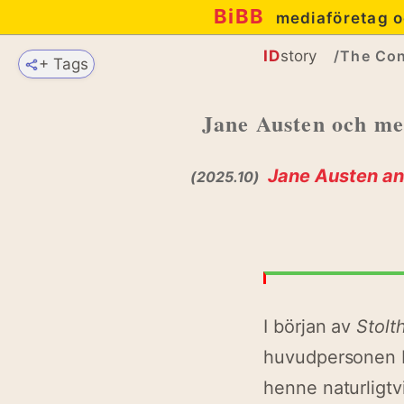
BiBB
mediaföretag o
ID
story
/The Con
+ Tags
Jane Austen och med
Jane Austen and 
(2025.10)
I början av
Stolt
huvudpersonen El
henne naturligtv