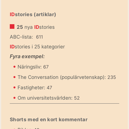
ID
stories (artiklar)
25
nya
ID
stories
ABC-lista:
611
ID
stories i 25 kategorier
Fyra exempel:
•
Näringsliv:
67
•
The Conversation (populärvetenskap):
235
•
Fastigheter:
47
•
Om universitetsvärlden:
52
Shorts med en kort kommentar