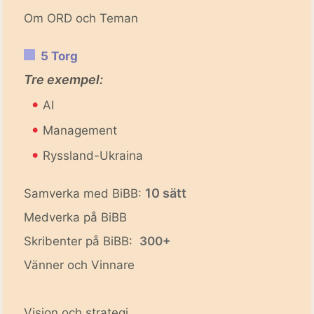
Om ORD och Teman
5 Torg
Tre exempel:
•
AI
•
Management
•
Ryssland-Ukraina
10 sätt
Samverka med BiBB:
Medverka på BiBB
Skribenter på BiBB:
300+
Vänner och Vinnare
Vision och strategi