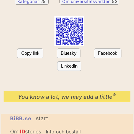
Kategorier
25
Om universitetsvärlden
53
Copy link
Bluesky
Facebook
LinkedIn
®
You know a lot, we may add a little
start.
BiBB.se
Om
ID
stories:
Info och beställ