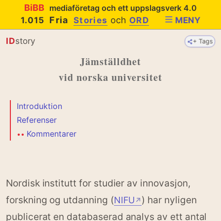
BiBB
mediaföretag och ett uppslagsverk 4.0
Fria
och
1.015
Stories
ORD
MENY
ID
story
+ Tags
Jämställdhet
vid norska universitet
Introduktion
Referenser
Kommentarer
•
•
Nordisk institutt for studier av innovasjon,
forskning og utdanning (
) har nyligen
NIFU
↗
publicerat en databaserad analys av ett antal