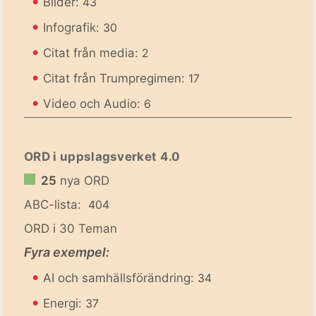
•
Bilder:
43
•
Infografik:
30
•
Citat från media:
2
•
Citat från Trumpregimen:
17
•
Video och Audio:
6
ORD i uppslagsverket 4.0
25
nya ORD
ABC-lista:
404
ORD i 30 Teman
Fyra exempel:
•
AI och samhällsförändring:
34
•
Energi:
37