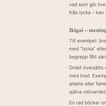
vad som gör live
från lycka – kan
Ikigai – mening
Till exempel: äv
med ”lycka” elle
begrepp fått särs
Ordet översätts o
med livet. Exemp
arbete eller fami
själva utövande
En rad böcker om