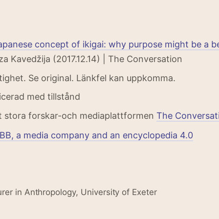
panese concept of ikigai: why purpose might be a be
Iza Kavedžija (2017.12.14) | The Conversation
ättighet. Se original. Länkfel kan uppkomma.
licerad med tillstånd
 stora forskar-och mediaplattformen
The Conversat
iBB, a media company and an encyclopedia 4.0
urer in Anthropology, University of Exeter