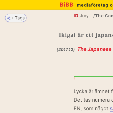
BiBB
mediaföretag o
ID
story
/The Con
+ Tags
Ikigai är ett japan
The Japanese c
(2017.12)
Lycka är ämnet fö
Det tas numera o
FN, som något
s