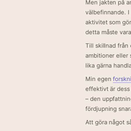
Men jakten på a
välbefinnande. I
aktivitet som gör
detta måste vara
Till skillnad frå
ambitioner eller
lika gärna handl
Min egen
forskn
effektivt är dess
– den uppfattnin
fördjupning snar
Att göra något s