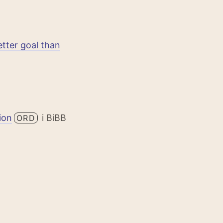
tter goal than
ion
i BiBB
ORD