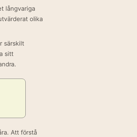
t långvariga
utvärderat olika
 särskilt
 sitt
 andra.
ra. Att förstå