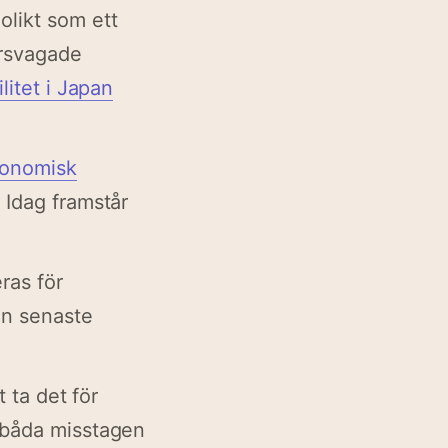
olikt som ett
örsvagade
litet i Japan
onomisk
 Idag framstår
ras för
den senaste
t ta det för
e båda misstagen