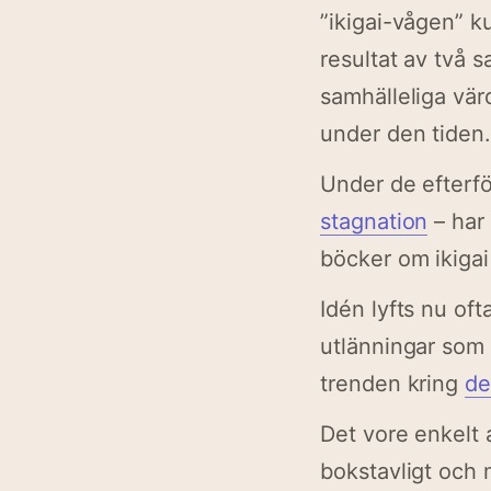
”ikigai-vågen” k
resultat av två 
samhälleliga vär
under den tiden
Under de efterfö
stagnation
– har 
böcker om ikigai
Idén lyfts nu of
utlänningar som d
trenden kring
de
Det vore enkelt a
bokstavligt och 