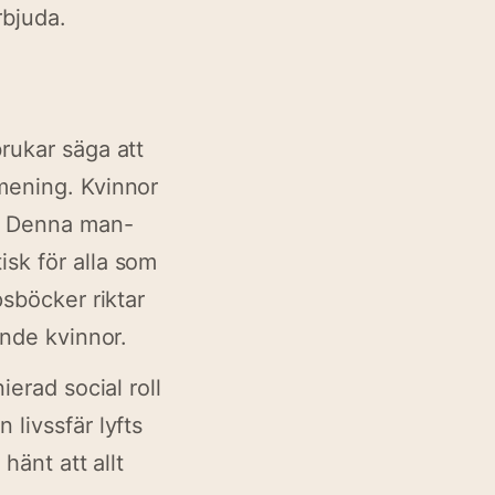
rbjuda.
rukar säga att
mening. Kvinnor
g. Denna man-
sk för alla som
psböcker riktar
ende kvinnor.
ierad social roll
livssfär lyfts
hänt att allt