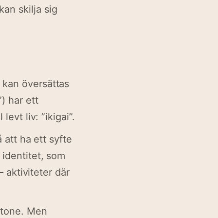
an skilja sig
 kan översättas
) har ett
evt liv: ”ikigai”.
 att ha ett syfte
 identitet, som
– aktiviteter där
istone. Men