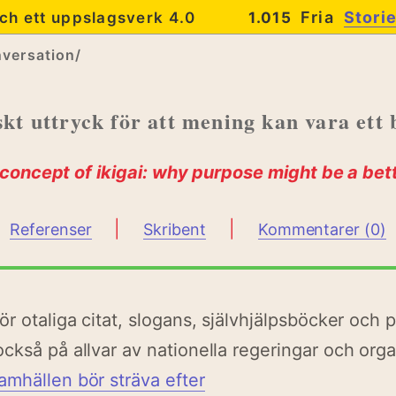
Fria
Stori
ch ett uppslagsverk 4.0
1.015
versation/
skt uttryck för att mening kan vara ett
oncept of ikigai: why purpose might be a bet
|
|
Referenser
Skribent
Kommentarer (0)
r otaliga citat, slogans, självhjälpsböcker och p
ckså på allvar av nationella regeringar och org
amhällen bör sträva efter