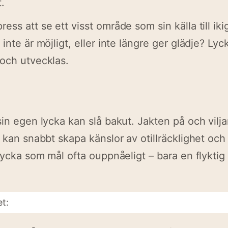
.
ess att se ett visst område som sin källa till ik
inte är möjligt, eller inte längre ger glädje? Lyck
och utvecklas.
in egen lycka kan slå bakut. Jakten på och viljan
g kan snabbt skapa känslor av otillräcklighet och
 lycka som mål ofta ouppnåeligt – bara en flykti
et: