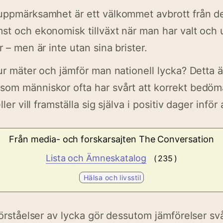
uppmärksamhet är ett välkommet avbrott från de
st och ekonomisk tillväxt när man har valt ­och 
r – men är inte utan sina brister.
ur mäter och jämför man nationell lycka? Detta är
om människor ofta har svårt att korrekt bedöma
ller vill framställa sig själva i positiv dager inför
Från media- och forskarsajten
The Conversation
Lista och Ämneskatalog
( 235 )
Hälsa och livsstil
förståelser av lycka gör dessutom jämförelser svå