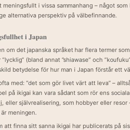
t meningsfullt i vissa sammanhang – något som k
 ge alternativa perspektiv på välbefinnande.
sfullhet i Japan
en om det japanska språket har flera termer som
r ”lycklig” (bland annat ”shiawase” och ”koufuku”
kild betydelse för hur man i Japan förstår ett väl l
fta med: ”det som gör livet värt att leva” – alltså
el på ikigai kan vara sådant som rör ens sociala
lj, eller självrealisering, som hobbyer eller resor 
t är meningen.
 att finna sitt sanna ikigai har publicerats på s