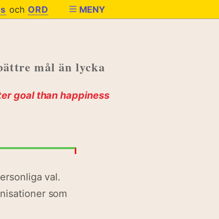
es
och
ORD
MENY
 bättre mål än lycka
ter goal than happiness
ersonliga val.
anisationer som