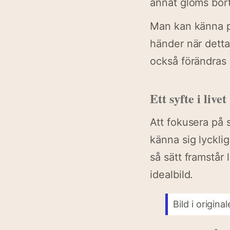
annat glöms bort
Man kan känna pr
händer när detta 
också förändras 
Ett syfte i livet
Att fokusera på s
känna sig lyckli
så sätt framstår
idealbild.
Bild i original