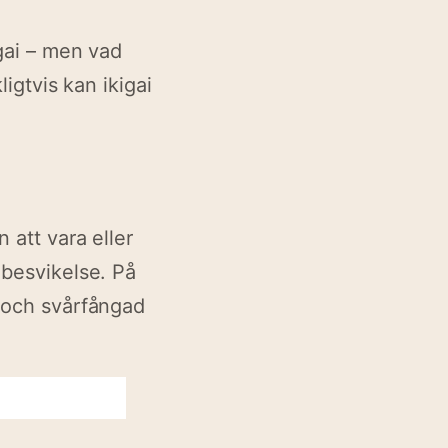
igai – men vad
ligtvis kan ikigai
 att vara eller
 besvikelse. På
g och svårfångad