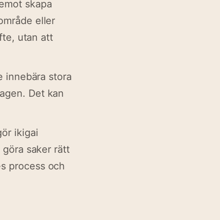
remot skapa
 område eller
fte, utan att
te innebära stora
dagen. Det kan
ör ikigai
 göra saker rätt
des process och