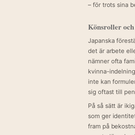
– för trots sina 
Könsroller och
Japanska förestä
det är arbete el
nämner ofta fami
kvinna-indelning
inte kan formule
sig oftast till 
På så sätt är iki
som ger identite
fram på bekostnad