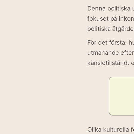
Denna politiska 
fokuset på inkom
politiska åtgärde
För det första: h
utmanande efters
känslotillstånd, e
Olika kulturella 