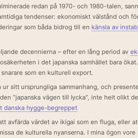
ulminerade redan på 1970- och 1980-talen, sann
samtidiga tendenser: ekonomiskt välstånd och f
deringar som båda bidrog till en
känsla av instabi
.
ljande decennierna – efter en lång period av
ek
osäkerheten i det japanska samhället bara ökat.
 snarare som en kulturell export.
ta ur sitt ursprungliga sammanhang, och presente
en ”japanska vägen till lycka”, inte helt olikt 
t danska hygge-begreppet
tt avfärda värdet av ikigai som en fluga, eller at
missa de kulturella nyanserna. I mina ögon vor