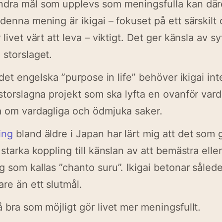
ndra mål som upplevs som meningsfulla kan dä
 denna mening är ikigai – fokuset på ett särskilt
 livet värt att leva – viktigt. Det ger känsla av sy
 storslaget.
n det engelska ”purpose in life” behöver ikigai in
 storslagna projekt som ska lyfta en ovanför var
a om vardagliga och ödmjuka saker.
ing
bland äldre i Japan har lärt mig att det som g
 starka koppling till känslan av att bemästra eller
g som kallas ”chanto suru”. Ikigai betonar såle
are än ett slutmål.
å bra som möjligt gör livet mer meningsfullt.