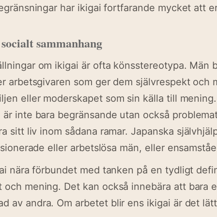
begränsningar har ikigai fortfarande mycket att e
 socialt sammanhang
llningar om ikigai är ofta könsstereotypa. Män b
ler arbetsgivaren som ger dem självrespekt och 
ljen eller moderskapet som sin källa till menin
 är inte bara begränsande utan också problemati
ra sitt liv inom sådana ramar. Japanska självhjäl
pensionerade eller arbetslösa män, eller ensamstå
gai nära förbundet med tanken på en tydligt defin
t och mening. Det kan också innebära att bara en 
 av andra. Om arbetet blir ens ikigai är det lätt 