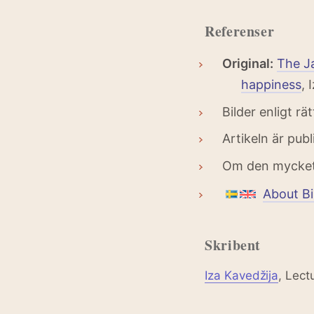
Referenser
Original:
The Ja
happiness
, 
Bilder enligt r
Artikeln är pub
Om den mycket
About B
Skribent
Iza Kavedžija
, Lect