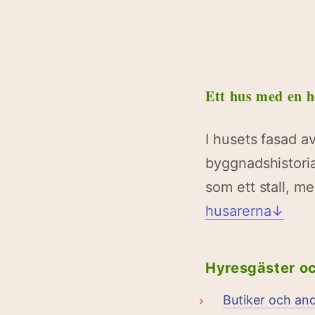
Ett hus med en 
I husets fasad av
byggnadshistori
som ett stall, m
husarerna↓
Hyresgäster o
Butiker och an