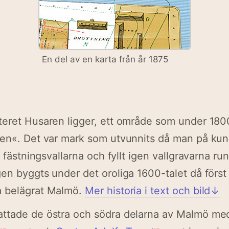
En del av en karta från år 1875
eret Husaren ligger, ett område som under 1800
den«. Det var mark som utvunnits då man på kun
t fästningsvallarna och fyllt igen vallgravarna r
en bygg­ts under det oroliga 1600-talet då förs
 belägrat Malmö.
Mer historia i text och bild↓
ttade de östra och södra delarna av Malmö me