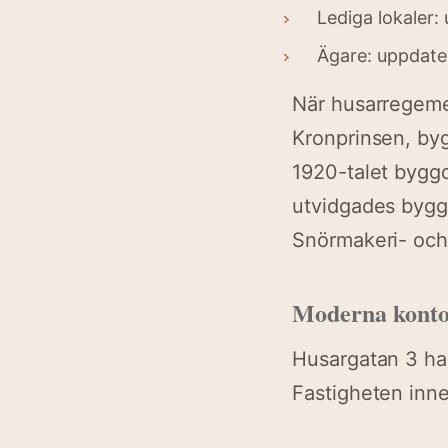
Lediga lokaler:
Ägare: uppdate
När husarregeme
Kronprinsen, bygg
1920-talet byggde
utvidgades bygg
Snörmakeri- och 
Moderna konto
Husargatan 3 har 
Fastigheten inne