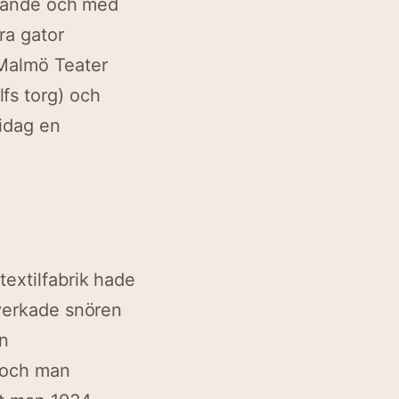
n ände och med
ra gator
Malmö Teater
fs torg) och
 idag en
extilfabrik hade
verkade snören
en
n och man