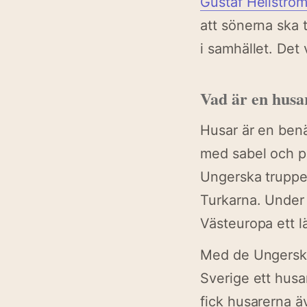
Gustaf Hellströ
att sönerna ska
i samhället. Det 
Vad är en husa
Husar är en benä
med sabel och pi
Ungerska truppe
Turkarna. Under
Västeuropa ett lät
Med de Ungerska
Sverige ett hus
fick husarerna 