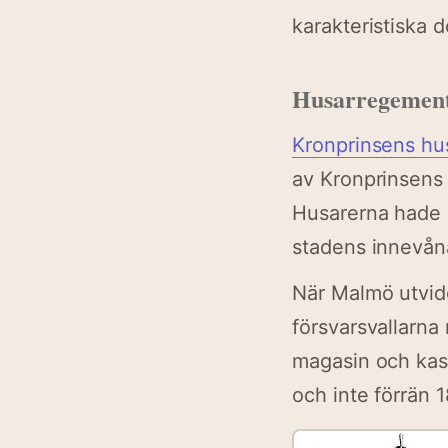
karakteristiska 
Husarregement
Kronprinsens h
av Kronprinsens 
Husarerna hade d
stadens innevåna
När Malmö utvid
försvarsvallarna 
magasin och kase
och inte förrän 