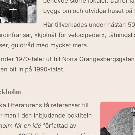
behövde större lokaler. Därför l
bygga om och utvidga huset på 
Här tillverkades under nästan 5
infransar, »kjolnät för velocipeder«, tätningslis
iser, guldtråd med mycket mera.
under 1970-talet ut till Norra Grängesbergsgata
en bit in på 1990-talet.
ekholm
 litteraturens få referenser till
r man i den inbjudande boktiteln
olm får en idé
författad av