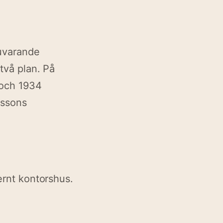
nuvarande
 två plan. På
t och 1934
nssons
dernt kontorshus.