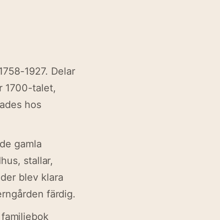
1758-1927. Delar
 1700-talet,
rades hos
 de gamla
us, stallar,
der blev klara
erngården färdig.
 familjebok