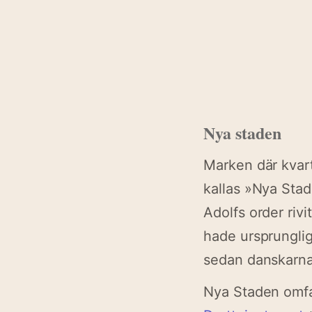
Nya staden
Marken där kvart
kallas »Nya Sta
Adolfs order rivi
hade ursprunglig
sedan danskarna
Nya Staden omfa