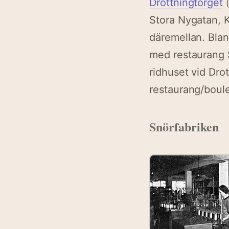
Drottningtorget
Stora Nygatan, 
däremellan. Bla
med restaurang 
ridhuset vid Dro
restaurang/boul
Snörfabriken