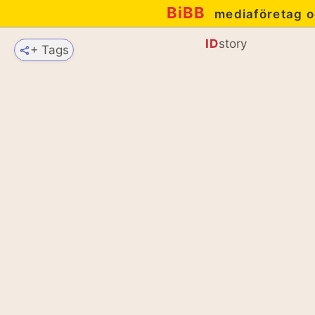
BiBB
mediaföretag o
ID
story
+ Tags