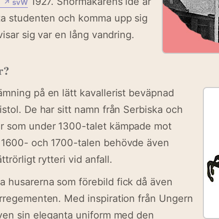
m
1927. Snörmakarens idé är
↗ svW
 ta studenten och komma upp sig
visar sig var en lång vandring.
r?
mning på en lätt kavallerist beväpnad
stol. De har sitt namn från Serbiska och
r som under 1300-talet kämpade mot
 1600- och 1700-talen behövde även
trörligt rytteri vid anfall.
 husarerna som förebild fick då även
arregementen. Med inspiration från Ungern
även sin eleganta uniform med den