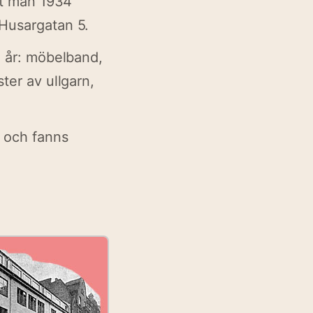
ät man 1934
Husargatan 5.
0 år: möbelband,
ter av ullgarn,
n och fanns