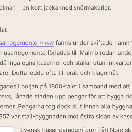
dolman – en kort jacka med snörmakerier.
et
usarregemente
fanns under skiftade namn 
↗ svW
husarregemente förlades till Malmö redan under
å inga egna kaserner och stallar utan inkvarte
re. Detta ledde ofta till bråk och klagomål.
gades i början på 1800-talet i samband med att
revs, lånade staden upp pengar för att bygga ridh
rner. Pengarna tog dock slut innan alla byggna
1857 var stall-byggnaden mot östra sidan av kas
Svensk husar paraduniform från Nordisk