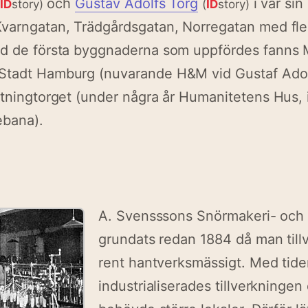
och
Gustav Adolfs Torg
i var si
(
ID
story)
(
ID
story)
Kvarngatan, Trädgårdsgatan, Norregatan med fle
nd de första byggnaderna som uppfördes fanns 
Stadt Hamburg (nuvarande H&M vid Gustaf Adol
ttningtorget (under några år Humanitetens Hus,
ebana).
A. Svensssons Snörmakeri- och t
grundats redan 1884 då man till
rent hantverksmässigt. Med tid
industrialiserades tillverkninge