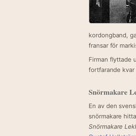
kordongband, gard
fransar för mark
Firman flyttade 
fortfarande kvar 
Snörmakare L
En av den svenska
snörmakare hitta
Snörmakare Lekh