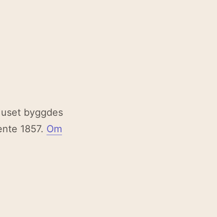
 Huset byggdes
ente 1857.
Om