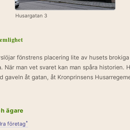
Husargatan 3
hemlighet
slöjar fönstrens placering lite av husets brokiga
a. När man vet svaret kan man spåra historien.
ed gaveln åt gatan, åt Kronprinsens Husarregem
ch ägare
dra företagꜜ