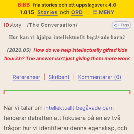
BiBB
fria stories och ett uppslagsverk 4.0
och
1.015
Stories
ORD
MENY
ID
story
/The Conversation/
+ Tags
+ Tags
Hur kan vi hjälpa intellektuellt begåvade barn?
(2026.05)
How do we help intellectually gifted kids
flourish? The answer isn’t just giving them more work
|
|
Referenser
Skribent
Kommentarer (0)
När vi talar om
intellektuellt begåvade barn
tenderar debatten att fokusera på en av två
frågor: hur vi identifierar denna egenskap, och