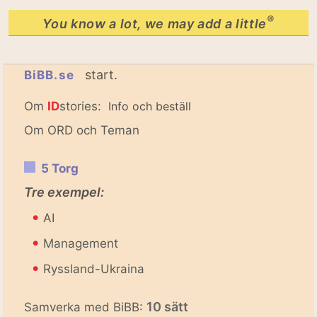
®
You know a lot, we may add a little
start.
BiBB.se
Om
ID
stories:
Info och beställ
Om ORD och Teman
5 Torg
Tre exempel:
•
AI
•
Management
•
Ryssland-Ukraina
10 sätt
Samverka med BiBB: