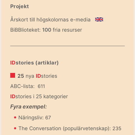
Projekt
Årskort till högskolornas e-media
BiBBlioteket:
100
fria resurser
ID
stories (artiklar)
25
nya
ID
stories
ABC-lista:
611
ID
stories i 25 kategorier
Fyra exempel:
•
Näringsliv:
67
•
The Conversation (populärvetenskap):
235