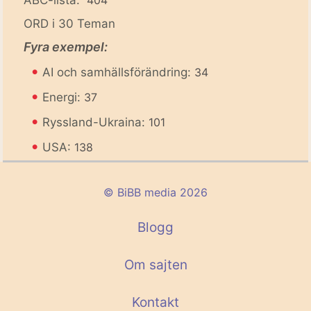
ABC-lista:
404
ORD i 30 Teman
Fyra exempel:
•
AI och samhällsförändring:
34
•
Energi:
37
•
Ryssland-Ukraina:
101
•
USA:
138
© BiBB media 2026
Blogg
Om sajten
Kontakt