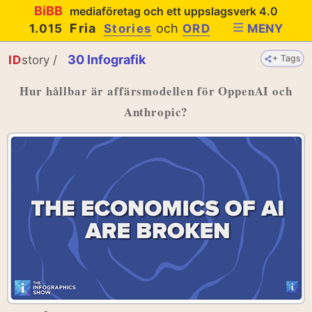
BiBB
mediaföretag och ett uppslagsverk 4.0
Fria
och
1.015
Stories
ORD
MENY
30 Infografik
ID
story /
+ Tags
Hur hållbar är affärsmodellen för OppenAI och
Anthropic?