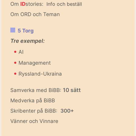
Om
ID
stories:
Info och beställ
Om ORD och Teman
5 Torg
Tre exempel:
•
AI
•
Management
•
Ryssland-Ukraina
10 sätt
Samverka med BiBB:
Medverka på BiBB
Skribenter på BiBB:
300+
Vänner och Vinnare