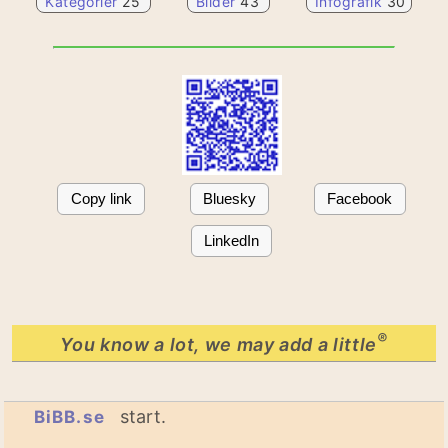
Kategorier
25
Bilder
43
Infografik
30
Copy link
Bluesky
Facebook
LinkedIn
®
You know a lot, we may add a little
start.
BiBB.se