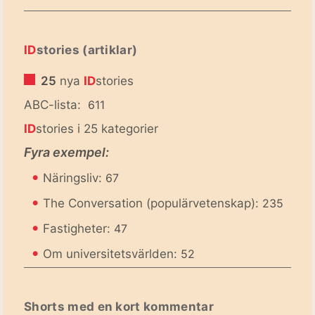
ID
stories (artiklar)
25
nya
ID
stories
ABC-lista:
611
ID
stories i 25 kategorier
Fyra exempel:
•
Näringsliv:
67
•
The Conversation (populärvetenskap):
235
•
Fastigheter:
47
•
Om universitetsvärlden:
52
Shorts med en kort kommentar