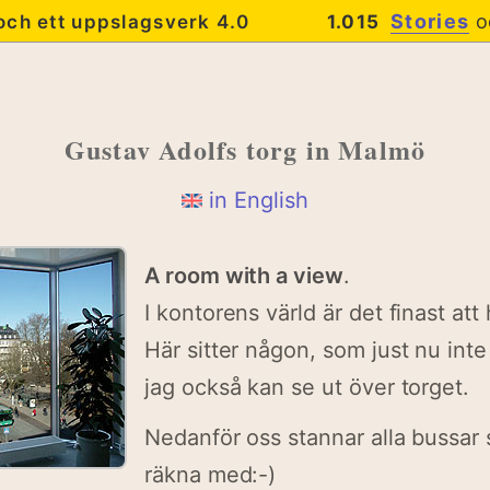
Stories
o
 och ett uppslagsverk 4.0
1.015
Gustav Adolfs torg
in Malmö
in English
A room with a view
.
I kontorens värld är det finast att
Här sitter någon, som just nu inte
jag också kan se ut över torget.
Nedanför oss stannar alla bussar 
räkna med:-)