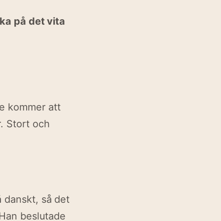
cka på det vita
se kommer att
r. Stort och
å danskt, så det
 Han beslutade