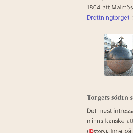
1804 att Malmös 
Drottningtorget
Torgets södra s
Det mest intress
minns kanske att
. Inne på
(
ID
story)