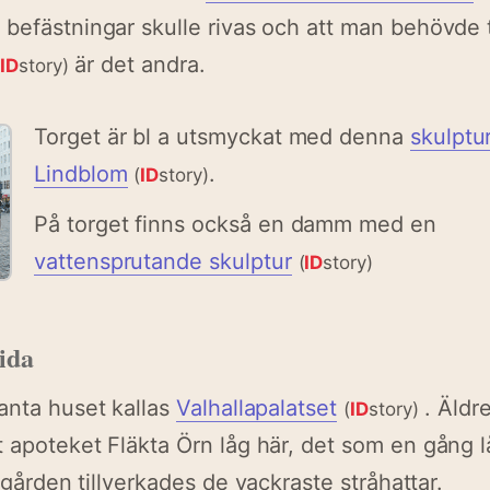
befästningar skulle rivas och att man behövde 
är det andra.
(
ID
story)
Torget är bl a utsmyckat med denna
skulptu
Lindblom
.
(
ID
story)
På torget finns också en damm med en
vattensprutande skulptur
(
ID
story)
ida
anta huset kallas
Valhallapalatset
. Äldr
(
ID
story)
 apoteket Fläkta Örn låg här, det som en gång 
 gården tillverkades de vackraste stråhattar.