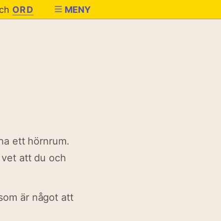
ch
ORD
MENY
 ha ett hörnrum.
 vet att du och
som är något att