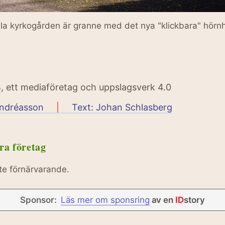
a kyrkogården är granne med det nya "klickbara" hörn
B
, ett mediaföretag och uppslagsverk 4.0
Andréasson
|
Text: Johan Schlasberg
ra företag
te förnärvarande.
Sponsor:
Läs mer om sponsring
av en
ID
story