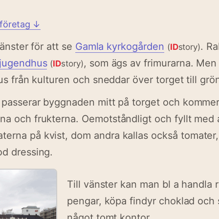
 företag ↓
 vänster för att se
Gamla kyrkogården
. R
(
ID
story)
jugendhus
, som ägs av frimurarna. Men
(
ID
story)
aus från kulturen och sneddar över torget till gr
i passerar byggnaden mitt på torget och kommer 
na och frukterna. Oemotståndligt och fyllt med 
terna på kvist, dom andra kallas också tomat
od dressing.
Till vänster kan man bl a handla r
pengar, köpa findyr choklad och 
något tomt kontor.