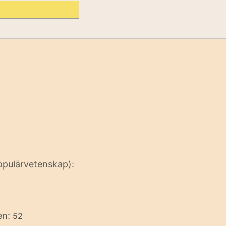
opulärvetenskap):
en:
52