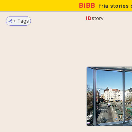
BiBB
fria stories
ID
story
+ Tags