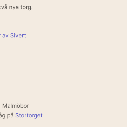
två nya torg.
r av Sivert
e Malmöbor
låg på
Stortorget