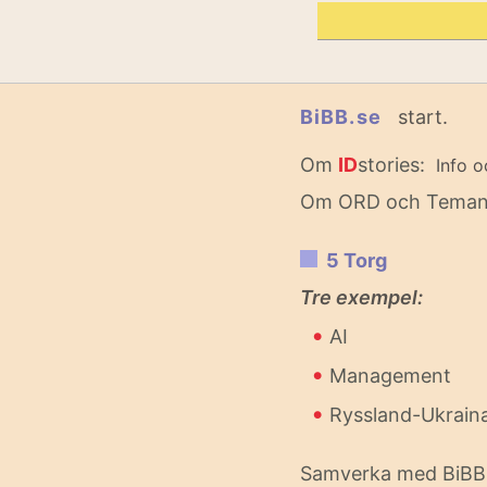
BiBB.se
start.
Om
ID
stories:
Info o
Om ORD och Tema
5 Torg
Tre exempel:
•
AI
•
Management
•
Ryssland-Ukrain
Samverka med BiBB