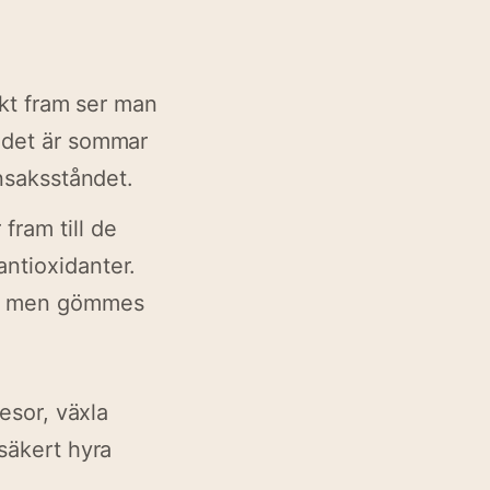
akt fram ser man
 det är sommar
önsaksståndet.
fram till de
antioxidanter.
er, men gömmes
esor, växla
säkert hyra