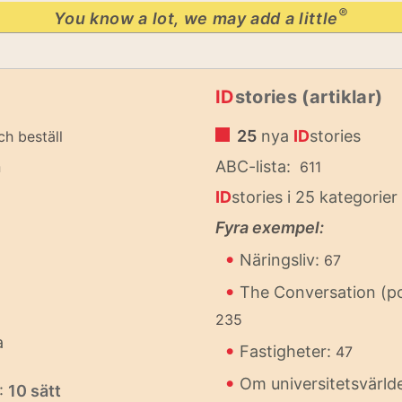
®
You know a lot, we may add a little
ID
stories (artiklar)
25
nya
ID
stories
ch beställ
n
ABC-lista:
611
ID
stories i 25 kategorier
Fyra exempel:
•
Näringsliv:
67
•
The Conversation (p
235
a
•
Fastigheter:
47
•
Om universitetsvärld
:
10 sätt