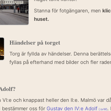
Stanna för fotgängaren, men
kli
huset.
Händelser på torget
Torg är fyllda av händelser. Denna berättel
fyllas på efterhand med bilder och fler rade
Adolf?
n VI:e och knappast heller den II:e. Malmö var d
vi bestämmer oss för
Gustav den IV:e Adolf
.
(
svW)