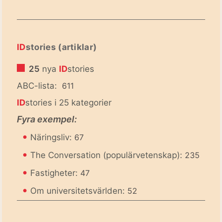
ID
stories (artiklar)
25
nya
ID
stories
ABC-lista:
611
ID
stories i 25 kategorier
Fyra exempel:
•
Näringsliv:
67
•
The Conversation (populärvetenskap):
235
•
Fastigheter:
47
•
Om universitetsvärlden:
52