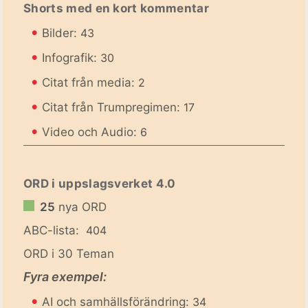
Shorts med en kort kommentar
•
Bilder:
43
•
Infografik:
30
•
Citat från media:
2
•
Citat från Trumpregimen:
17
•
Video och Audio:
6
ORD i uppslagsverket 4.0
25
nya ORD
ABC-lista:
404
ORD i 30 Teman
Fyra exempel:
•
AI och samhällsförändring:
34