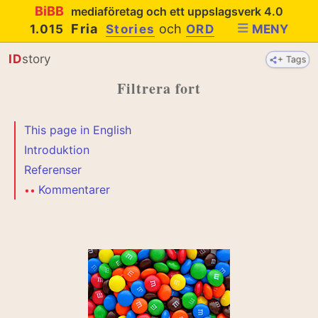
BiBB
mediaföretag och ett uppslagsverk 4.0
Fria
och
1.015
Stories
ORD
MENY
ID
story
+ Tags
Filtrera fort
This page in English
Introduktion
Referenser
Kommentarer
•
•