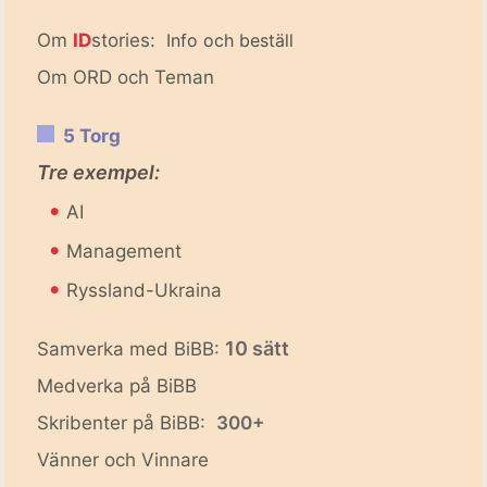
Om
ID
stories:
Info och beställ
Om ORD och Teman
5 Torg
Tre exempel:
•
AI
•
Management
•
Ryssland-Ukraina
10 sätt
Samverka med BiBB:
Medverka på BiBB
Skribenter på BiBB:
300+
Vänner och Vinnare